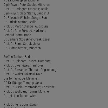
PD Dr. Erika Spieß, München
Dipl.-Psych. Peter Stadler, München
Prof. Dr. Irmingard Staeuble, Berlin
Dipl.-Psych. Gaby Staffa, Landshut
Dr. Friedrich-Wilhelm Steege, Bonn
Dr. Elfriede Steffan, Berlin
Prof. Dr. Martin Stengel, Augsburg
Prof. Dr. Arne Stiksrud, Karlsruhe
Gerhard Storm, Bonn
Dr. Barbara Stosiek-ter-Braak, Essen
Prof. Dr. Bernd Strauß, Jena
Dr. Gudrun Strobel, München
Steffen Taubert, Berlin
Prof. Dr. Reinhard Tausch, Hamburg
Prof. Dr. Uwe Tewes, Hannover
Prof. Dr. Alexander Thomas, Regensburg
Prof. Dr. Walter Tokarski, Köln
Ute Tomasky, bei Mannheim
PD Dr. Rüdiger Trimpop, Jena
Prof. Dr. Gisela Trommsdorff, Konstanz
Prof. Dr. Wolfgang Tunner, München
Dr. phil. Lilo Tutsch, Wien
Prof. Dr. Ivars Udris, Zürich