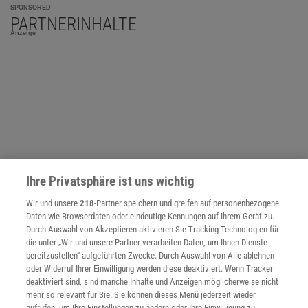
SPONSORED
PARTNERINHALTE
Anzeige
Ihre Privatsphäre ist uns wichtig
Wir und unsere
218
-Partner speichern und greifen auf personenbezogene
Daten wie Browserdaten oder eindeutige Kennungen auf Ihrem Gerät zu.
Durch Auswahl von Akzeptieren aktivieren Sie Tracking-Technologien für
die unter „Wir und unsere Partner verarbeiten Daten, um Ihnen Dienste
bereitzustellen“ aufgeführten Zwecke. Durch Auswahl von Alle ablehnen
NACH OBEN
oder Widerruf Ihrer Einwilligung werden diese deaktiviert. Wenn Tracker
deaktiviert sind, sind manche Inhalte und Anzeigen möglicherweise nicht
mehr so relevant für Sie. Sie können dieses Menü jederzeit wieder
aufrufen, um Ihre Einstellungen zu ändern oder Ihre Einwilligung zu