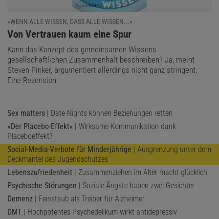
»WENN ALLE WISSEN, DASS ALLE WISSEN...«
:
Von Vertrauen kaum eine Spur
Kann das Konzept des gemeinsamen Wissens
gesellschaftlichen Zusammenhalt beschreiben? Ja, meint
Steven Pinker, argumentiert allerdings nicht ganz stringent.
Eine Rezension
Sex matters
| Date-Nights können Beziehungen retten
»Der Placebo-Effekt«
| Wirksame Kommunikation dank
Placeboeffekt?
Social-Media-Verbote für Minderjährige
| Ausgrenzung unter dem
Deckmantel des Jugendschutzes
Lebenszufriedenheit
| Zusammenziehen im Alter macht glücklich
Psychische Störungen
| Soziale Ängste haben zwei Gesichter
Demenz
| Feinstaub als Treiber für Alzheimer
DMT
| Hochpotentes Psychedelikum wirkt antidepressiv