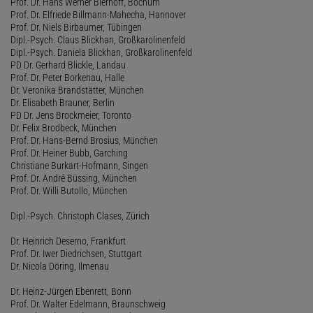
Prof. Dr. Hans Werner Bierhoff, Bochum
Prof. Dr. Elfriede Billmann-Mahecha, Hannover
Prof. Dr. Niels Birbaumer, Tübingen
Dipl.-Psych. Claus Blickhan, Großkarolinenfeld
Dipl.-Psych. Daniela Blickhan, Großkarolinenfeld
PD Dr. Gerhard Blickle, Landau
Prof. Dr. Peter Borkenau, Halle
Dr. Veronika Brandstätter, München
Dr. Elisabeth Brauner, Berlin
PD Dr. Jens Brockmeier, Toronto
Dr. Felix Brodbeck, München
Prof. Dr. Hans-Bernd Brosius, München
Prof. Dr. Heiner Bubb, Garching
Christiane Burkart-Hofmann, Singen
Prof. Dr. André Büssing, München
Prof. Dr. Willi Butollo, München
Dipl.-Psych. Christoph Clases, Zürich
Dr. Heinrich Deserno, Frankfurt
Prof. Dr. Iwer Diedrichsen, Stuttgart
Dr. Nicola Döring, Ilmenau
Dr. Heinz-Jürgen Ebenrett, Bonn
Prof. Dr. Walter Edelmann, Braunschweig