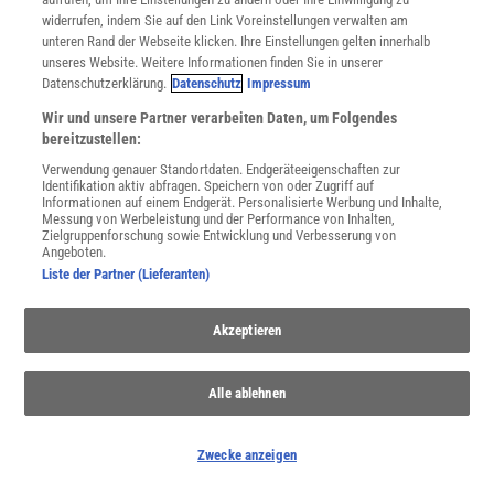
Für Sie im Spektrum-Shop und am Kiosk:
widerrufen, indem Sie auf den Link Voreinstellungen verwalten am
unteren Rand der Webseite klicken. Ihre Einstellungen gelten innerhalb
unseres Website. Weitere Informationen finden Sie in unserer
Datenschutzerklärung.
Datenschutz
Impressum
Wir und unsere Partner verarbeiten Daten, um Folgendes
bereitzustellen:
Verwendung genauer Standortdaten. Endgeräteeigenschaften zur
Identifikation aktiv abfragen. Speichern von oder Zugriff auf
WEITERE NEUERSCHEINUNGEN
SPEKTRUM SHOP
Informationen auf einem Endgerät. Personalisierte Werbung und Inhalte,
Messung von Werbeleistung und der Performance von Inhalten,
Zielgruppenforschung sowie Entwicklung und Verbesserung von
Angeboten.
Liste der Partner (Lieferanten)
Spektrum
.de-Newsletter abonnieren
JETZT ANMELDEN!
Akzeptieren
Sie können unsere Newsletter jederzeit wieder abbestellen. Infos zu unserem Umgang
mit Ihren personenbezogenen Daten finden Sie in unserer
Datenschutzerklärung
.
Alle ablehnen
Zwecke anzeigen
SERVICES