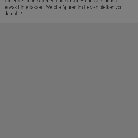
Die erste Liebe hält meist nicht ewig – und kann dennoch
etwas hinterlassen. Welche Spuren im Herzen bleiben von
damals?