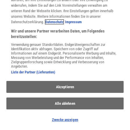
JETZT ANMELDEN!
widerrufen, indem Sie auf den Link Voreinstellungen verwalten am
unteren Rand der Webseite klicken. Ihre Einstellungen gelten innerhalb
unseres Website. Weitere Informationen finden Sie in unserer
Sie können unsere Newsletter jederzeit wieder abbestellen. Infos zu unserem Umgang
mit Ihren personenbezogenen Daten finden Sie in unserer
Datenschutzerklärung
.
Datenschutzerklärung.
Datenschutz
Impressum
Wir und unsere Partner verarbeiten Daten, um Folgendes
bereitzustellen:
SERVICES
Verwendung genauer Standortdaten. Endgeräteeigenschaften zur
Identifikation aktiv abfragen. Speichern von oder Zugriff auf
Newsletter
Informationen auf einem Endgerät. Personalisierte Werbung und Inhalte,
Kontakt
Messung von Werbeleistung und der Performance von Inhalten,
Zielgruppenforschung sowie Entwicklung und Verbesserung von
Spektrum Shop
Angeboten.
Im Handel kaufen
Liste der Partner (Lieferanten)
Presse
Verträge kündigen
Akzeptieren
Widerruf
INFO
Alle ablehnen
Mediadaten
Datenschutz
Nutzungsbedingungen
Zwecke anzeigen
Cookie-Einstellungen
Utiq verwalten