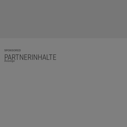
SPONSORED
PARTNERINHALTE
Anzeige