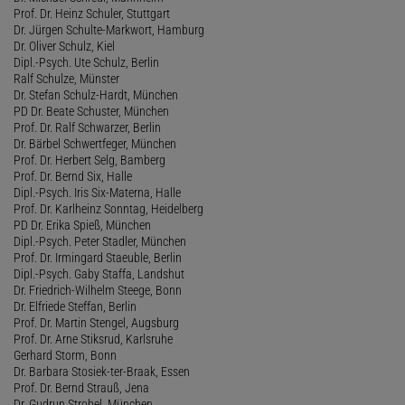
Prof. Dr. Heinz Schuler, Stuttgart
Dr. Jürgen Schulte-Markwort, Hamburg
Dr. Oliver Schulz, Kiel
Dipl.-Psych. Ute Schulz, Berlin
Ralf Schulze, Münster
Dr. Stefan Schulz-Hardt, München
PD Dr. Beate Schuster, München
Prof. Dr. Ralf Schwarzer, Berlin
Dr. Bärbel Schwertfeger, München
Prof. Dr. Herbert Selg, Bamberg
Prof. Dr. Bernd Six, Halle
Dipl.-Psych. Iris Six-Materna, Halle
Prof. Dr. Karlheinz Sonntag, Heidelberg
PD Dr. Erika Spieß, München
Dipl.-Psych. Peter Stadler, München
Prof. Dr. Irmingard Staeuble, Berlin
Dipl.-Psych. Gaby Staffa, Landshut
Dr. Friedrich-Wilhelm Steege, Bonn
Dr. Elfriede Steffan, Berlin
Prof. Dr. Martin Stengel, Augsburg
Prof. Dr. Arne Stiksrud, Karlsruhe
Gerhard Storm, Bonn
Dr. Barbara Stosiek-ter-Braak, Essen
Prof. Dr. Bernd Strauß, Jena
Dr. Gudrun Strobel, München