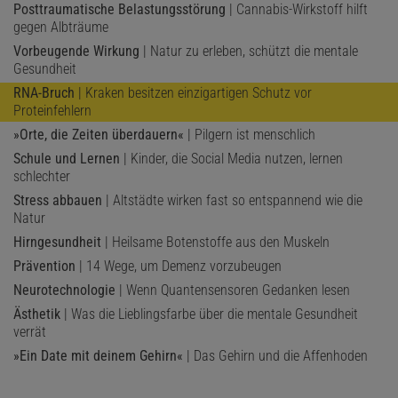
Posttraumatische Belastungsstörung
| Cannabis-Wirkstoff hilft
gegen Albträume
Vorbeugende Wirkung
| Natur zu erleben, schützt die mentale
Gesundheit
RNA-Bruch
| Kraken besitzen einzigartigen Schutz vor
Proteinfehlern
»Orte, die Zeiten überdauern«
| Pilgern ist menschlich
Schule und Lernen
| Kinder, die Social Media nutzen, lernen
schlechter
Stress abbauen
| Altstädte wirken fast so entspannend wie die
Natur
Hirngesundheit
| Heilsame Botenstoffe aus den Muskeln
Prävention
| 14 Wege, um Demenz vorzubeugen
Neurotechnologie
| Wenn Quantensensoren Gedanken lesen
Ästhetik
| Was die Lieblingsfarbe über die mentale Gesundheit
verrät
»Ein Date mit deinem Gehirn«
| Das Gehirn und die Affenhoden