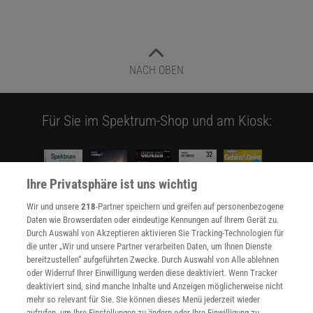
NACH OBEN
Für Sie im Spektrum-Shop und am Kiosk:
Ihre Privatsphäre ist uns wichtig
Wir und unsere
218
-Partner speichern und greifen auf personenbezogene
Daten wie Browserdaten oder eindeutige Kennungen auf Ihrem Gerät zu.
Durch Auswahl von Akzeptieren aktivieren Sie Tracking-Technologien für
WEITERE NEUERSCHEINUNGEN
SPEKTRUM SHOP
die unter „Wir und unsere Partner verarbeiten Daten, um Ihnen Dienste
bereitzustellen“ aufgeführten Zwecke. Durch Auswahl von Alle ablehnen
oder Widerruf Ihrer Einwilligung werden diese deaktiviert. Wenn Tracker
deaktiviert sind, sind manche Inhalte und Anzeigen möglicherweise nicht
Spektrum
.de-Newsletter abonnieren
mehr so relevant für Sie. Sie können dieses Menü jederzeit wieder
aufrufen, um Ihre Einstellungen zu ändern oder Ihre Einwilligung zu