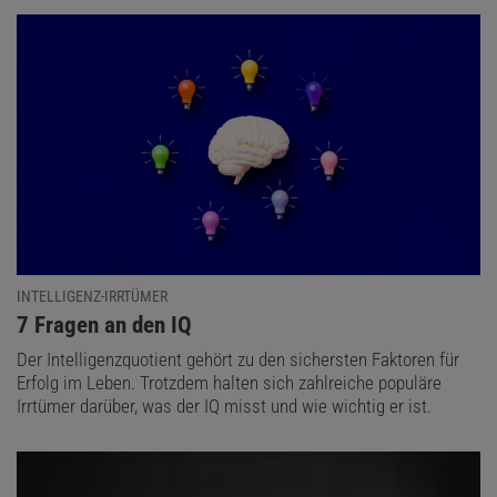
INTELLIGENZ-IRRTÜMER
:
7 Fragen an den IQ
Der Intelligenzquotient gehört zu den sichersten Faktoren für
Erfolg im Leben. Trotzdem halten sich zahlreiche populäre
Irrtümer darüber, was der IQ misst und wie wichtig er ist.