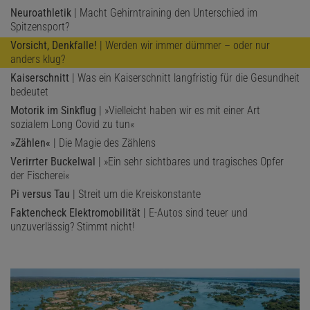
Neuroathletik
| Macht Gehirntraining den Unterschied im
Spitzensport?
Vorsicht, Denkfalle!
| Werden wir immer dümmer – oder nur
anders klug?
Kaiserschnitt
| Was ein Kaiserschnitt langfristig für die Gesundheit
bedeutet
Motorik im Sinkflug
| »Vielleicht haben wir es mit einer Art
sozialem Long Covid zu tun«
»Zählen«
| Die Magie des Zählens
Verirrter Buckelwal
| »Ein sehr sichtbares und tragisches Opfer
der Fischerei«
Pi versus Tau
| Streit um die Kreiskonstante
Faktencheck Elektromobilität
| E-Autos sind teuer und
unzuverlässig? Stimmt nicht!