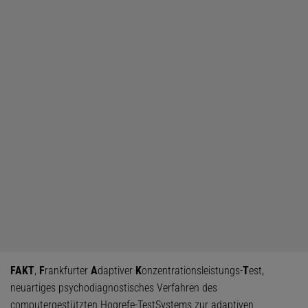
FAKT
,
F
rankfurter
A
daptiver
K
onzentrationsleistungs-
T
est,
neuartiges psychodiagnostisches Verfahren des
computergestützten Hogrefe-TestSystems zur adaptiven