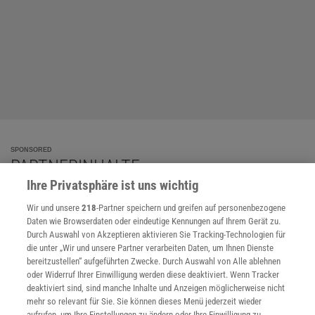
SPONSORED
PARTNERINHALTE
Anzeige
Ihre Privatsphäre ist uns wichtig
Wir und unsere
218
-Partner speichern und greifen auf personenbezogene
Daten wie Browserdaten oder eindeutige Kennungen auf Ihrem Gerät zu.
Durch Auswahl von Akzeptieren aktivieren Sie Tracking-Technologien für
die unter „Wir und unsere Partner verarbeiten Daten, um Ihnen Dienste
bereitzustellen“ aufgeführten Zwecke. Durch Auswahl von Alle ablehnen
oder Widerruf Ihrer Einwilligung werden diese deaktiviert. Wenn Tracker
deaktiviert sind, sind manche Inhalte und Anzeigen möglicherweise nicht
mehr so relevant für Sie. Sie können dieses Menü jederzeit wieder
aufrufen, um Ihre Einstellungen zu ändern oder Ihre Einwilligung zu