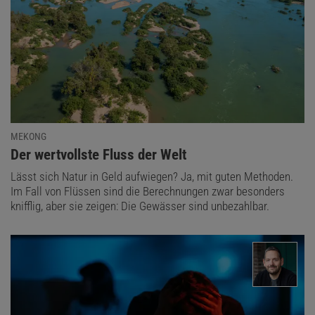
MEKONG
:
Der wertvollste Fluss der Welt
Lässt sich Natur in Geld aufwiegen? Ja, mit guten Methoden.
Im Fall von Flüssen sind die Berechnungen zwar besonders
knifflig, aber sie zeigen: Die Gewässer sind unbezahlbar.