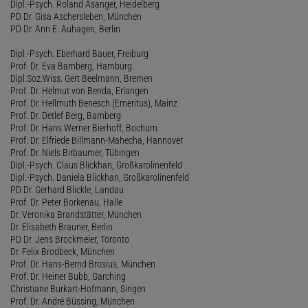
Dipl.-Psych. Roland Asanger, Heidelberg
PD Dr. Gisa Aschersleben, München
PD Dr. Ann E. Auhagen, Berlin
Dipl.-Psych. Eberhard Bauer, Freiburg
Prof. Dr. Eva Bamberg, Hamburg
Dipl.Soz.Wiss. Gert Beelmann, Bremen
Prof. Dr. Helmut von Benda, Erlangen
Prof. Dr. Hellmuth Benesch (Emeritus), Mainz
Prof. Dr. Detlef Berg, Bamberg
Prof. Dr. Hans Werner Bierhoff, Bochum
Prof. Dr. Elfriede Billmann-Mahecha, Hannover
Prof. Dr. Niels Birbaumer, Tübingen
Dipl.-Psych. Claus Blickhan, Großkarolinenfeld
Dipl.-Psych. Daniela Blickhan, Großkarolinenfeld
PD Dr. Gerhard Blickle, Landau
Prof. Dr. Peter Borkenau, Halle
Dr. Veronika Brandstätter, München
Dr. Elisabeth Brauner, Berlin
PD Dr. Jens Brockmeier, Toronto
Dr. Felix Brodbeck, München
Prof. Dr. Hans-Bernd Brosius, München
Prof. Dr. Heiner Bubb, Garching
Christiane Burkart-Hofmann, Singen
Prof. Dr. André Büssing, München