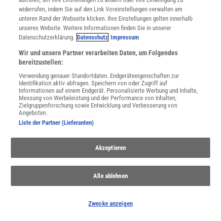
widerrufen, indem Sie auf den Link Voreinstellungen verwalten am
unteren Rand der Webseite klicken. Ihre Einstellungen gelten innerhalb
unseres Website. Weitere Informationen finden Sie in unserer
Datenschutzerklärung.
Datenschutz
Impressum
Wir und unsere Partner verarbeiten Daten, um Folgendes
bereitzustellen:
NACH OBEN
Verwendung genauer Standortdaten. Endgeräteeigenschaften zur
Identifikation aktiv abfragen. Speichern von oder Zugriff auf
Informationen auf einem Endgerät. Personalisierte Werbung und Inhalte,
Messung von Werbeleistung und der Performance von Inhalten,
Für Sie im Spektrum-Shop und am Kiosk:
Zielgruppenforschung sowie Entwicklung und Verbesserung von
Angeboten.
Liste der Partner (Lieferanten)
Akzeptieren
Alle ablehnen
WEITERE NEUERSCHEINUNGEN
SPEKTRUM SHOP
Zwecke anzeigen