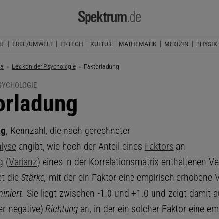
IE
ERDE/UMWELT
IT/TECH
KULTUR
MATHEMATIK
MEDIZIN
PHYSIK
ka
Lexikon der Psychologie
Aktuelle Seite:
Faktorladung
PSYCHOLOGIE
orladung
ng
, Kennzahl, die nach gerechneter
lyse
angibt, wie hoch der Anteil eines
Faktors
an
g (
Varianz
) eines in der Korrelationsmatrix enthaltenen Ve
t die
Stärke,
mit der ein Faktor eine empirisch erhobene V
iniert
. Sie liegt zwischen -1.0 und +1.0 und zeigt damit a
er negative)
Richtung
an, in der ein solcher Faktor eine em