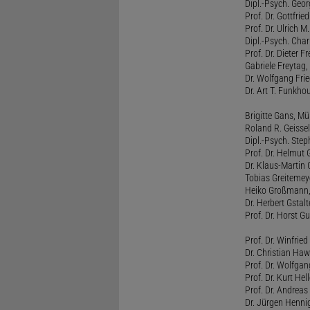
Dipl.-Psych. Georg
Prof. Dr. Gottfrie
Prof. Dr. Ulrich 
Dipl.-Psych. Chari
Prof. Dr. Dieter 
Gabriele Freytag, 
Dr. Wolfgang Fri
Dr. Art T. Funkho
Brigitte Gans, M
Roland R. Geissel
Dipl.-Psych. Ste
Prof. Dr. Helmut 
Dr. Klaus-Martin
Tobias Greitemey
Heiko Großmann,
Dr. Herbert Gstal
Prof. Dr. Horst 
Prof. Dr. Winfrie
Dr. Christian Haw
Prof. Dr. Wolfg
Prof. Dr. Kurt He
Prof. Dr. Andrea
Dr. Jürgen Henni