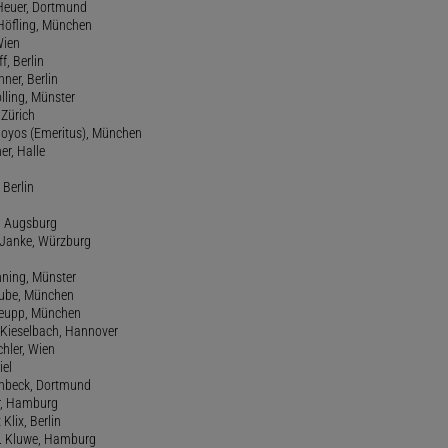
 Heuer, Dortmund
d Höfling, München
Wien
f, Berlin
ner, Berlin
olling, Münster
 Zürich
 Hoyos (Emeritus), München
er, Halle
 Berlin
e, Augsburg
m Janke, Würzburg
nning, Münster
hube, München
 Keupp, München
 Kieselbach, Hannover
rchler, Wien
iel
einbeck, Dortmund
er, Hamburg
 Klix, Berlin
 H. Kluwe, Hamburg