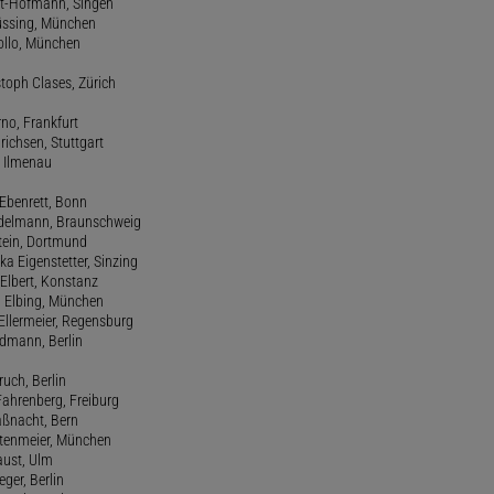
rt-Hofmann, Singen
Büssing, München
tollo, München
stoph Clases, Zürich
rno, Frankfurt
drichsen, Stuttgart
, Ilmenau
 Ebenrett, Bonn
 Edelmann, Braunschweig
stein, Dortmund
ka Eigenstetter, Sinzing
Elbert, Konstanz
d Elbing, München
Ellermeier, Regensburg
Erdmann, Berlin
ruch, Berlin
Fahrenberg, Freiburg
aßnacht, Bern
stenmeier, München
Faust, Ulm
eger, Berlin