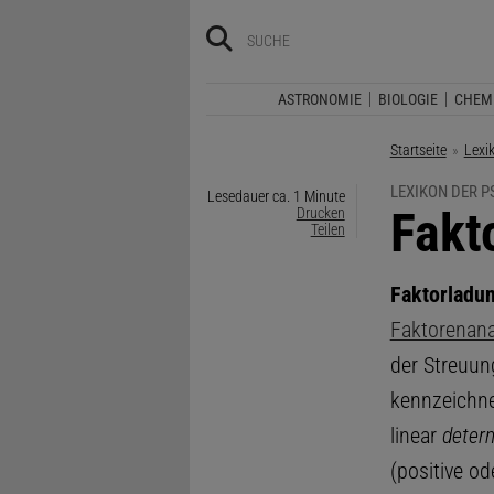
ASTRONOMIE
BIOLOGIE
CHEM
Startseite
Lexi
LEXIKON DER 
Lesedauer ca. 1 Minute
:
Fakt
Drucken
Teilen
Faktorladu
Faktorenana
der Streuun
kennzeichne
linear
determ
(positive od