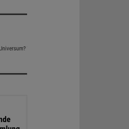
Universum?
ende
mmlung