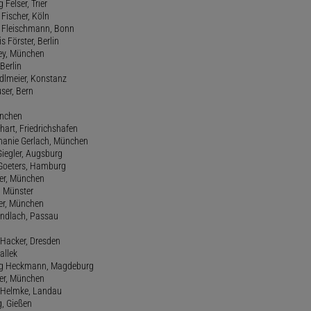
 Felser, Trier
d Fischer, Köln
M. Fleischmann, Bonn
s Förster, Berlin
Frey, München
Berlin
edlmeier, Konstanz
user, Bern
ünchen
hart, Friedrichshafen
phanie Gerlach, München
Giegler, Augsburg
 Goeters, Hamburg
er, München
 Münster
ter, München
Gundlach, Passau
d Hacker, Dresden
allek
ang Heckmann, Magdeburg
ller, München
s Helmke, Landau
g, Gießen