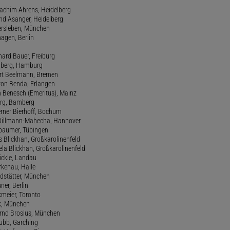
oachim Ahrens, Heidelberg
and Asanger, Heidelberg
ersleben, München
agen, Berlin
hard Bauer, Freiburg
amberg, Hamburg
ert Beelmann, Bremen
 von Benda, Erlangen
h Benesch (Emeritus), Mainz
Berg, Bamberg
erner Bierhoff, Bochum
de Billmann-Mahecha, Hannover
irbaumer, Tübingen
s Blickhan, Großkarolinenfeld
ela Blickhan, Großkarolinenfeld
ickle, Landau
orkenau, Halle
ndstätter, München
ner, Berlin
kmeier, Toronto
ck, München
ernd Brosius, München
Bubb, Garching