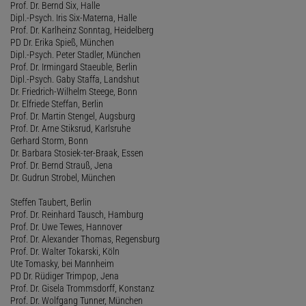
Prof. Dr. Bernd Six, Halle
Dipl.-Psych. Iris Six-Materna, Halle
Prof. Dr. Karlheinz Sonntag, Heidelberg
PD Dr. Erika Spieß, München
Dipl.-Psych. Peter Stadler, München
Prof. Dr. Irmingard Staeuble, Berlin
Dipl.-Psych. Gaby Staffa, Landshut
Dr. Friedrich-Wilhelm Steege, Bonn
Dr. Elfriede Steffan, Berlin
Prof. Dr. Martin Stengel, Augsburg
Prof. Dr. Arne Stiksrud, Karlsruhe
Gerhard Storm, Bonn
Dr. Barbara Stosiek-ter-Braak, Essen
Prof. Dr. Bernd Strauß, Jena
Dr. Gudrun Strobel, München
Steffen Taubert, Berlin
Prof. Dr. Reinhard Tausch, Hamburg
Prof. Dr. Uwe Tewes, Hannover
Prof. Dr. Alexander Thomas, Regensburg
Prof. Dr. Walter Tokarski, Köln
Ute Tomasky, bei Mannheim
PD Dr. Rüdiger Trimpop, Jena
Prof. Dr. Gisela Trommsdorff, Konstanz
Prof. Dr. Wolfgang Tunner, München