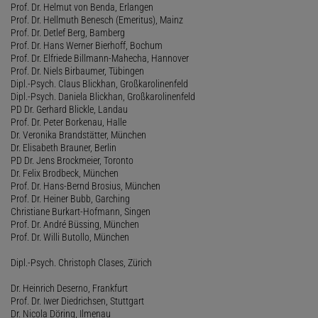
Prof. Dr. Helmut von Benda, Erlangen
Prof. Dr. Hellmuth Benesch (Emeritus), Mainz
Prof. Dr. Detlef Berg, Bamberg
Prof. Dr. Hans Werner Bierhoff, Bochum
Prof. Dr. Elfriede Billmann-Mahecha, Hannover
Prof. Dr. Niels Birbaumer, Tübingen
Dipl.-Psych. Claus Blickhan, Großkarolinenfeld
Dipl.-Psych. Daniela Blickhan, Großkarolinenfeld
PD Dr. Gerhard Blickle, Landau
Prof. Dr. Peter Borkenau, Halle
Dr. Veronika Brandstätter, München
Dr. Elisabeth Brauner, Berlin
PD Dr. Jens Brockmeier, Toronto
Dr. Felix Brodbeck, München
Prof. Dr. Hans-Bernd Brosius, München
Prof. Dr. Heiner Bubb, Garching
Christiane Burkart-Hofmann, Singen
Prof. Dr. André Büssing, München
Prof. Dr. Willi Butollo, München
Dipl.-Psych. Christoph Clases, Zürich
Dr. Heinrich Deserno, Frankfurt
Prof. Dr. Iwer Diedrichsen, Stuttgart
Dr. Nicola Döring, Ilmenau