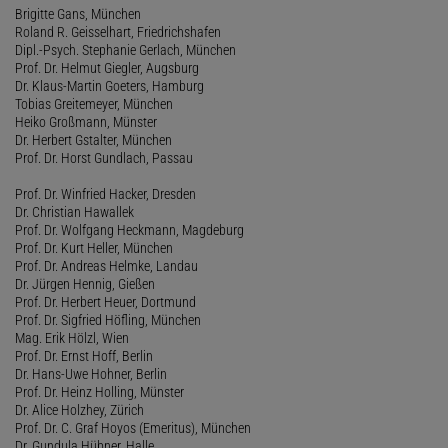
Brigitte Gans, München
Roland R. Geisselhart, Friedrichshafen
Dipl.-Psych. Stephanie Gerlach, München
Prof. Dr. Helmut Giegler, Augsburg
Dr. Klaus-Martin Goeters, Hamburg
Tobias Greitemeyer, München
Heiko Großmann, Münster
Dr. Herbert Gstalter, München
Prof. Dr. Horst Gundlach, Passau
Prof. Dr. Winfried Hacker, Dresden
Dr. Christian Hawallek
Prof. Dr. Wolfgang Heckmann, Magdeburg
Prof. Dr. Kurt Heller, München
Prof. Dr. Andreas Helmke, Landau
Dr. Jürgen Hennig, Gießen
Prof. Dr. Herbert Heuer, Dortmund
Prof. Dr. Sigfried Höfling, München
Mag. Erik Hölzl, Wien
Prof. Dr. Ernst Hoff, Berlin
Dr. Hans-Uwe Hohner, Berlin
Prof. Dr. Heinz Holling, Münster
Dr. Alice Holzhey, Zürich
Prof. Dr. C. Graf Hoyos (Emeritus), München
Dr. Gundula Hübner, Halle