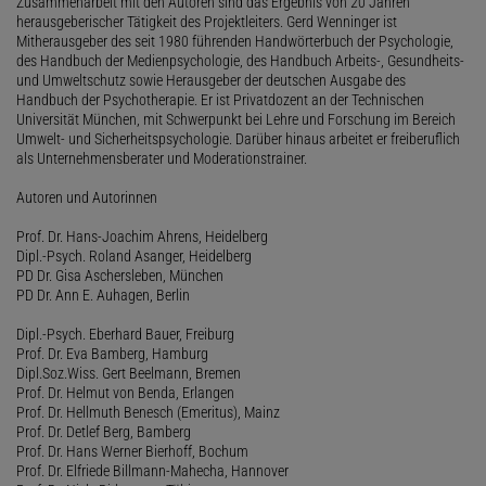
Zusammenarbeit mit den Autoren sind das Ergebnis von 20 Jahren
herausgeberischer Tätigkeit des Projektleiters. Gerd Wenninger ist
Mitherausgeber des seit 1980 führenden Handwörterbuch der Psychologie,
des Handbuch der Medienpsychologie, des Handbuch Arbeits-, Gesundheits-
und Umweltschutz sowie Herausgeber der deutschen Ausgabe des
Handbuch der Psychotherapie. Er ist Privatdozent an der Technischen
Universität München, mit Schwerpunkt bei Lehre und Forschung im Bereich
Umwelt- und Sicherheitspsychologie. Darüber hinaus arbeitet er freiberuflich
als Unternehmensberater und Moderationstrainer.
Autoren und Autorinnen
Prof. Dr. Hans-Joachim Ahrens, Heidelberg
Dipl.-Psych. Roland Asanger, Heidelberg
PD Dr. Gisa Aschersleben, München
PD Dr. Ann E. Auhagen, Berlin
Dipl.-Psych. Eberhard Bauer, Freiburg
Prof. Dr. Eva Bamberg, Hamburg
Dipl.Soz.Wiss. Gert Beelmann, Bremen
Prof. Dr. Helmut von Benda, Erlangen
Prof. Dr. Hellmuth Benesch (Emeritus), Mainz
Prof. Dr. Detlef Berg, Bamberg
Prof. Dr. Hans Werner Bierhoff, Bochum
Prof. Dr. Elfriede Billmann-Mahecha, Hannover