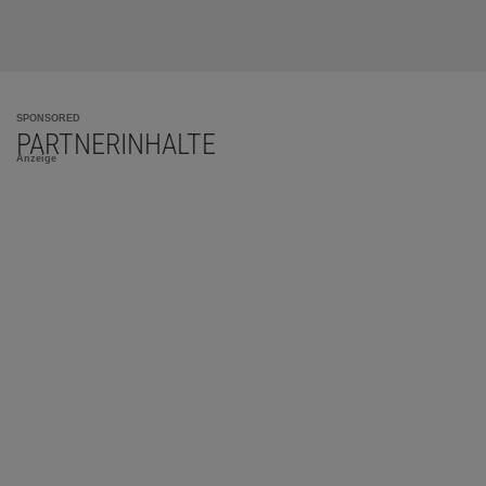
SPONSORED
PARTNERINHALTE
Anzeige