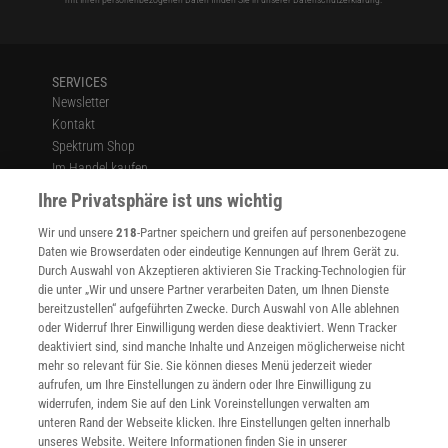
SERVICES
Newsletter
Kontakt
Spektrum Shop
Im Handel kaufen
Presse
Ihre Privatsphäre ist uns wichtig
Verträge kündigen
Wir und unsere
218
-Partner speichern und greifen auf personenbezogene
Widerruf
Daten wie Browserdaten oder eindeutige Kennungen auf Ihrem Gerät zu.
INFO
Durch Auswahl von Akzeptieren aktivieren Sie Tracking-Technologien für
Mediadaten
die unter „Wir und unsere Partner verarbeiten Daten, um Ihnen Dienste
bereitzustellen“ aufgeführten Zwecke. Durch Auswahl von Alle ablehnen
Datenschutz
oder Widerruf Ihrer Einwilligung werden diese deaktiviert. Wenn Tracker
Nutzungsbedingungen
deaktiviert sind, sind manche Inhalte und Anzeigen möglicherweise nicht
Cookie-Einstellungen
mehr so relevant für Sie. Sie können dieses Menü jederzeit wieder
Utiq verwalten
aufrufen, um Ihre Einstellungen zu ändern oder Ihre Einwilligung zu
Nutzungsbasierte Onlinewerbung
widerrufen, indem Sie auf den Link Voreinstellungen verwalten am
Alle Artikel
unteren Rand der Webseite klicken. Ihre Einstellungen gelten innerhalb
unseres Website. Weitere Informationen finden Sie in unserer
Impressum