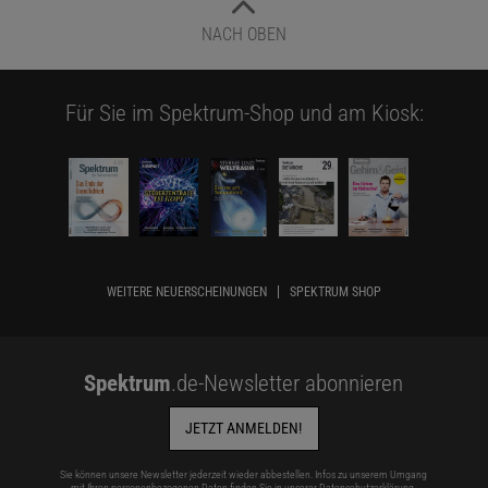
NACH OBEN
Für Sie im Spektrum-Shop und am Kiosk:
WEITERE NEUERSCHEINUNGEN
SPEKTRUM SHOP
Spektrum
.de-Newsletter abonnieren
JETZT ANMELDEN!
Sie können unsere Newsletter jederzeit wieder abbestellen. Infos zu unserem Umgang
mit Ihren personenbezogenen Daten finden Sie in unserer
Datenschutzerklärung
.