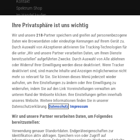
Kontakt
Spektrum Shop
Im Handel kaufen
Presse
Ihre Privatsphäre ist uns wichtig
Verträge kündigen
Wir und unsere
218
-Partner speichern und greifen auf personenbezogene
Widerruf
Daten wie Browserdaten oder eindeutige Kennungen auf Ihrem Gerät zu.
INFO
Durch Auswahl von Akzeptieren aktivieren Sie Tracking-Technologien für
Mediadaten
die unter „Wir und unsere Partner verarbeiten Daten, um Ihnen Dienste
bereitzustellen“ aufgeführten Zwecke. Durch Auswahl von Alle ablehnen
Datenschutz
oder Widerruf Ihrer Einwilligung werden diese deaktiviert. Wenn Tracker
Nutzungsbedingungen
deaktiviert sind, sind manche Inhalte und Anzeigen möglicherweise nicht
Cookie-Einstellungen
mehr so relevant für Sie. Sie können dieses Menü jederzeit wieder
Utiq verwalten
aufrufen, um Ihre Einstellungen zu ändern oder Ihre Einwilligung zu
Nutzungsbasierte Onlinewerbung
widerrufen, indem Sie auf den Link Voreinstellungen verwalten am
Alle Artikel
unteren Rand der Webseite klicken. Ihre Einstellungen gelten innerhalb
unseres Website. Weitere Informationen finden Sie in unserer
Impressum
Datenschutzerklärung.
Datenschutz
Impressum
WEITERE ANGEBOTE
Wir und unsere Partner verarbeiten Daten, um Folgendes
Angebote für Schulen
bereitzustellen:
Angebote für Institutionen
Verwendung genauer Standortdaten. Endgeräteeigenschaften zur
Sprachen lernen mit Gymglish
Identifikation aktiv abfragen. Speichern von oder Zugriff auf
Lexika