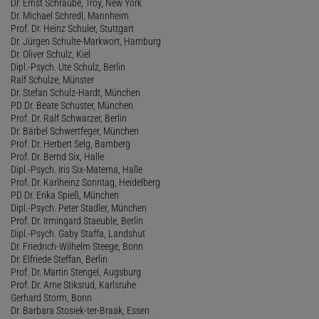
Dr. Ernst Schraube, Troy, New York
Dr. Michael Schredl, Mannheim
Prof. Dr. Heinz Schuler, Stuttgart
Dr. Jürgen Schulte-Markwort, Hamburg
Dr. Oliver Schulz, Kiel
Dipl.-Psych. Ute Schulz, Berlin
Ralf Schulze, Münster
Dr. Stefan Schulz-Hardt, München
PD Dr. Beate Schuster, München
Prof. Dr. Ralf Schwarzer, Berlin
Dr. Bärbel Schwertfeger, München
Prof. Dr. Herbert Selg, Bamberg
Prof. Dr. Bernd Six, Halle
Dipl.-Psych. Iris Six-Materna, Halle
Prof. Dr. Karlheinz Sonntag, Heidelberg
PD Dr. Erika Spieß, München
Dipl.-Psych. Peter Stadler, München
Prof. Dr. Irmingard Staeuble, Berlin
Dipl.-Psych. Gaby Staffa, Landshut
Dr. Friedrich-Wilhelm Steege, Bonn
Dr. Elfriede Steffan, Berlin
Prof. Dr. Martin Stengel, Augsburg
Prof. Dr. Arne Stiksrud, Karlsruhe
Gerhard Storm, Bonn
Dr. Barbara Stosiek-ter-Braak, Essen