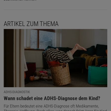
ARTIKEL ZUM THEMA
ADHS-DIAGNOSTIK
:
Wann schadet eine ADHS-Diagnose dem Kind?
Für Eltern bedeutet eine ADHS-Diagnose oft Medikamente,