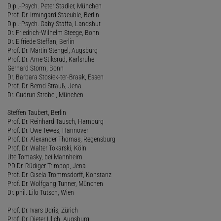
Dipl.-Psych. Peter Stadler, München
Prof. Dr. Irmingard Staeuble, Berlin
Dipl.-Psych. Gaby Staffa, Landshut
Dr. Friedrich-Wilhelm Steege, Bonn
Dr. Elfriede Steffan, Berlin
Prof. Dr. Martin Stengel, Augsburg
Prof. Dr. Arne Stiksrud, Karlsruhe
Gerhard Storm, Bonn
Dr. Barbara Stosiek-ter-Braak, Essen
Prof. Dr. Bernd Strauß, Jena
Dr. Gudrun Strobel, München
Steffen Taubert, Berlin
Prof. Dr. Reinhard Tausch, Hamburg
Prof. Dr. Uwe Tewes, Hannover
Prof. Dr. Alexander Thomas, Regensburg
Prof. Dr. Walter Tokarski, Köln
Ute Tomasky, bei Mannheim
PD Dr. Rüdiger Trimpop, Jena
Prof. Dr. Gisela Trommsdorff, Konstanz
Prof. Dr. Wolfgang Tunner, München
Dr. phil. Lilo Tutsch, Wien
Prof. Dr. Ivars Udris, Zürich
Prof. Dr. Dieter Ulich, Augsburg