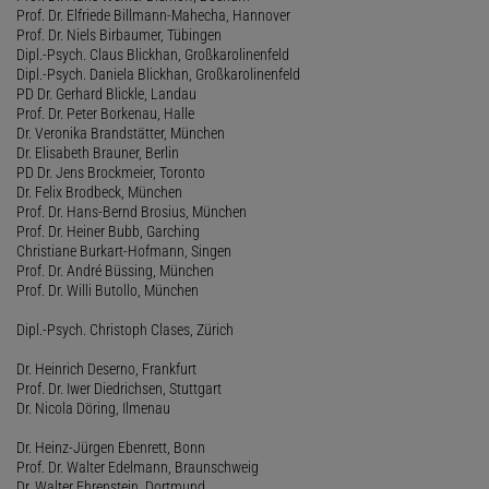
Prof. Dr. Elfriede Billmann-Mahecha, Hannover
Prof. Dr. Niels Birbaumer, Tübingen
Dipl.-Psych. Claus Blickhan, Großkarolinenfeld
Dipl.-Psych. Daniela Blickhan, Großkarolinenfeld
PD Dr. Gerhard Blickle, Landau
Prof. Dr. Peter Borkenau, Halle
Dr. Veronika Brandstätter, München
Dr. Elisabeth Brauner, Berlin
PD Dr. Jens Brockmeier, Toronto
Dr. Felix Brodbeck, München
Prof. Dr. Hans-Bernd Brosius, München
Prof. Dr. Heiner Bubb, Garching
Christiane Burkart-Hofmann, Singen
Prof. Dr. André Büssing, München
Prof. Dr. Willi Butollo, München
Dipl.-Psych. Christoph Clases, Zürich
Dr. Heinrich Deserno, Frankfurt
Prof. Dr. Iwer Diedrichsen, Stuttgart
Dr. Nicola Döring, Ilmenau
Dr. Heinz-Jürgen Ebenrett, Bonn
Prof. Dr. Walter Edelmann, Braunschweig
Dr. Walter Ehrenstein, Dortmund