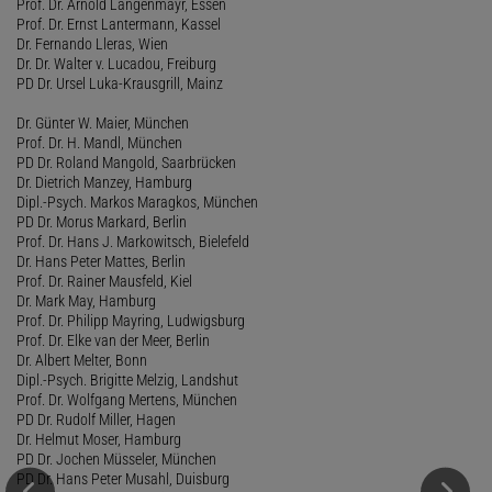
Prof. Dr. Arnold Langenmayr, Essen
Prof. Dr. Ernst Lantermann, Kassel
Dr. Fernando Lleras, Wien
Dr. Dr. Walter v. Lucadou, Freiburg
PD Dr. Ursel Luka-Krausgrill, Mainz
Dr. Günter W. Maier, München
Prof. Dr. H. Mandl, München
PD Dr. Roland Mangold, Saarbrücken
Dr. Dietrich Manzey, Hamburg
Dipl.-Psych. Markos Maragkos, München
PD Dr. Morus Markard, Berlin
Prof. Dr. Hans J. Markowitsch, Bielefeld
Dr. Hans Peter Mattes, Berlin
Prof. Dr. Rainer Mausfeld, Kiel
Dr. Mark May, Hamburg
Prof. Dr. Philipp Mayring, Ludwigsburg
Prof. Dr. Elke van der Meer, Berlin
Dr. Albert Melter, Bonn
Dipl.-Psych. Brigitte Melzig, Landshut
Prof. Dr. Wolfgang Mertens, München
PD Dr. Rudolf Miller, Hagen
Dr. Helmut Moser, Hamburg
PD Dr. Jochen Müsseler, München
PD Dr. Hans Peter Musahl, Duisburg