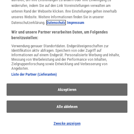
PARTNERINHALTE
widerrufen, indem Sie auf den Link Voreinstellungen verwalten am
Anzeige
unteren Rand der Webseite klicken. Ihre Einstellungen gelten innerhalb
unseres Website. Weitere Informationen finden Sie in unserer
Datenschutzerklärung.
Datenschutz
Impressum
Wir und unsere Partner verarbeiten Daten, um Folgendes
bereitzustellen:
Verwendung genauer Standortdaten. Endgeräteeigenschaften zur
Identifikation aktiv abfragen. Speichern von oder Zugriff auf
Informationen auf einem Endgerät. Personalisierte Werbung und Inhalte,
Messung von Werbeleistung und der Performance von Inhalten,
Zielgruppenforschung sowie Entwicklung und Verbesserung von
Angeboten.
Liste der Partner (Lieferanten)
Akzeptieren
NACH OBEN
Alle ablehnen
Zwecke anzeigen
Für Sie im Spektrum-Shop und am Kiosk: