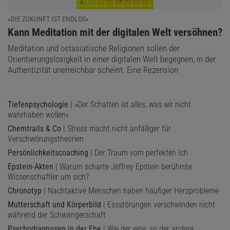
»DIE ZUKUNFT IST ENDLOS«
:
Kann Meditation mit der digitalen Welt versöhnen?
Meditation und ostasiatische Religionen sollen der
Orientierungslosigkeit in einer digitalen Welt begegnen, in der
Authentizität unerreichbar scheint. Eine Rezension
Tiefenpsychologie
| »Der Schatten ist alles, was wir nicht
wahrhaben wollen«
Chemtrails & Co
| Stress macht nicht anfälliger für
Verschwörungstheorien
Persönlichkeitscoaching
| Der Traum vom perfekten Ich
Epstein-Akten
| Warum scharte Jeffrey Epstein berühmte
Wissenschaftler um sich?
Chronotyp
| Nachtaktive Menschen haben häufiger Herzprobleme
Mutterschaft und Körperbild
| Essstörungen verschwinden nicht
während der Schwangerschaft
Psychodiagnosen in der Ehe
| Wie der eine, so der andere