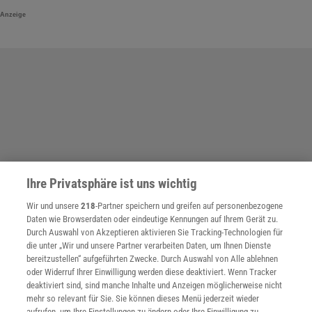
Anzeige
Ihre Privatsphäre ist uns wichtig
Wir und unsere
218
-Partner speichern und greifen auf personenbezogene
Daten wie Browserdaten oder eindeutige Kennungen auf Ihrem Gerät zu.
Durch Auswahl von Akzeptieren aktivieren Sie Tracking-Technologien für
die unter „Wir und unsere Partner verarbeiten Daten, um Ihnen Dienste
bereitzustellen“ aufgeführten Zwecke. Durch Auswahl von Alle ablehnen
oder Widerruf Ihrer Einwilligung werden diese deaktiviert. Wenn Tracker
deaktiviert sind, sind manche Inhalte und Anzeigen möglicherweise nicht
mehr so relevant für Sie. Sie können dieses Menü jederzeit wieder
SPONSORED
aufrufen, um Ihre Einstellungen zu ändern oder Ihre Einwilligung zu