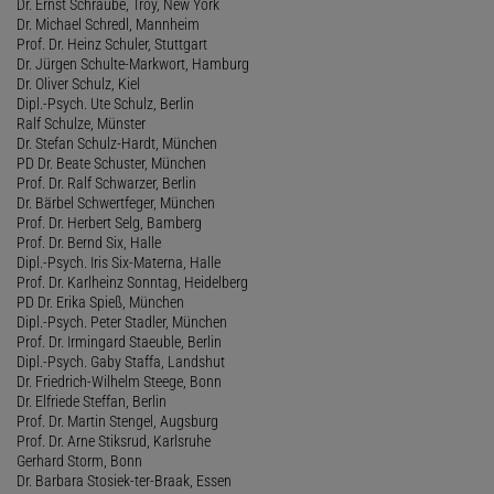
Dr. Ernst Schraube, Troy, New York
Dr. Michael Schredl, Mannheim
Prof. Dr. Heinz Schuler, Stuttgart
Dr. Jürgen Schulte-Markwort, Hamburg
Dr. Oliver Schulz, Kiel
Dipl.-Psych. Ute Schulz, Berlin
Ralf Schulze, Münster
Dr. Stefan Schulz-Hardt, München
PD Dr. Beate Schuster, München
Prof. Dr. Ralf Schwarzer, Berlin
Dr. Bärbel Schwertfeger, München
Prof. Dr. Herbert Selg, Bamberg
Prof. Dr. Bernd Six, Halle
Dipl.-Psych. Iris Six-Materna, Halle
Prof. Dr. Karlheinz Sonntag, Heidelberg
PD Dr. Erika Spieß, München
Dipl.-Psych. Peter Stadler, München
Prof. Dr. Irmingard Staeuble, Berlin
Dipl.-Psych. Gaby Staffa, Landshut
Dr. Friedrich-Wilhelm Steege, Bonn
Dr. Elfriede Steffan, Berlin
Prof. Dr. Martin Stengel, Augsburg
Prof. Dr. Arne Stiksrud, Karlsruhe
Gerhard Storm, Bonn
Dr. Barbara Stosiek-ter-Braak, Essen