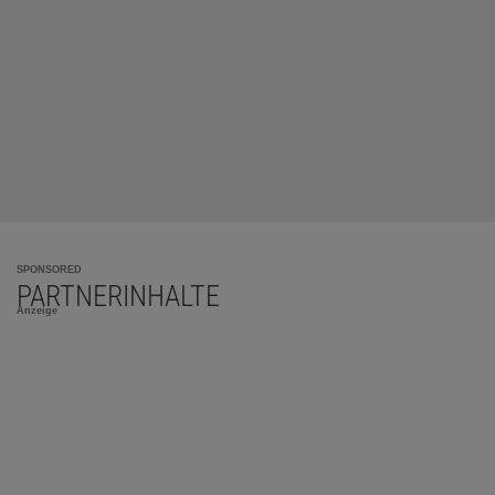
SPONSORED
PARTNERINHALTE
Anzeige