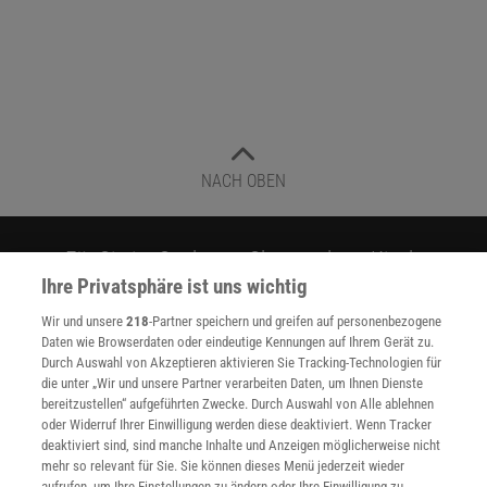
NACH OBEN
Für Sie im Spektrum-Shop und am Kiosk:
Ihre Privatsphäre ist uns wichtig
Wir und unsere
218
-Partner speichern und greifen auf personenbezogene
Daten wie Browserdaten oder eindeutige Kennungen auf Ihrem Gerät zu.
Durch Auswahl von Akzeptieren aktivieren Sie Tracking-Technologien für
die unter „Wir und unsere Partner verarbeiten Daten, um Ihnen Dienste
bereitzustellen“ aufgeführten Zwecke. Durch Auswahl von Alle ablehnen
oder Widerruf Ihrer Einwilligung werden diese deaktiviert. Wenn Tracker
WEITERE NEUERSCHEINUNGEN
SPEKTRUM SHOP
deaktiviert sind, sind manche Inhalte und Anzeigen möglicherweise nicht
mehr so relevant für Sie. Sie können dieses Menü jederzeit wieder
aufrufen, um Ihre Einstellungen zu ändern oder Ihre Einwilligung zu