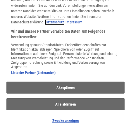
widerrufen, indem Sie auf den Link Voreinstellungen verwalten am
Spektrum
.de-Newsletter abonnieren
unteren Rand der Webseite klicken. Ihre Einstellungen gelten innerhalb
unseres Website. Weitere Informationen finden Sie in unserer
Datenschutzerklärung.
Datenschutz
Impressum
JETZT ANMELDEN!
Wir und unsere Partner verarbeiten Daten, um Folgendes
Sie können unsere Newsletter jederzeit wieder abbestellen. Infos zu unserem Umgang
bereitzustellen:
mit Ihren personenbezogenen Daten finden Sie in unserer
Datenschutzerklärung
.
Verwendung genauer Standortdaten. Endgeräteeigenschaften zur
Identifikation aktiv abfragen. Speichern von oder Zugriff auf
Informationen auf einem Endgerät. Personalisierte Werbung und Inhalte,
Messung von Werbeleistung und der Performance von Inhalten,
Zielgruppenforschung sowie Entwicklung und Verbesserung von
SERVICES
Angeboten.
Newsletter
Liste der Partner (Lieferanten)
Kontakt
Spektrum Shop
Akzeptieren
Im Handel kaufen
Presse
Verträge kündigen
Alle ablehnen
Widerruf
INFO
Zwecke anzeigen
Mediadaten
Datenschutz