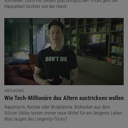
vorstellen. Doch mit diesen psychologischen Tricks geht die
Hausarbeit leichter von der Hand.
ANTI-AGING
:
Wie Tech-Millionäre das Altern austricksen wollen
Rapamycin, Ketone oder Blutplasma: Biohacker aus dem
Silicon Valley testen immer neue Mittel für ein längeres Leben.
Was taugen die Longevity-Tricks?