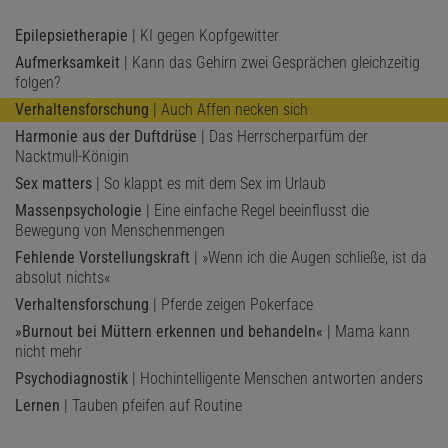
Epilepsietherapie
| KI gegen Kopfgewitter
Aufmerksamkeit
| Kann das Gehirn zwei Gesprächen gleichzeitig
folgen?
Verhaltensforschung
| Auch Affen necken sich
Harmonie aus der Duftdrüse
| Das Herrscherparfüm der
Nacktmull-Königin
Sex matters
| So klappt es mit dem Sex im Urlaub
Massenpsychologie
| Eine einfache Regel beeinflusst die
Bewegung von Menschenmengen
Fehlende Vorstellungskraft
| »Wenn ich die Augen schließe, ist da
absolut nichts«
Verhaltensforschung
| Pferde zeigen Pokerface
»Burnout bei Müttern erkennen und behandeln«
| Mama kann
nicht mehr
Psychodiagnostik
| Hochintelligente Menschen antworten anders
Lernen
| Tauben pfeifen auf Routine