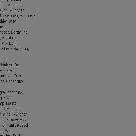
hube, München
 Keupp, München
 Kieselbach, Hannover
rchler, Wien
iel
einbeck, Dortmund
er, Hamburg
 Klix, Berlin
 H. Kluwe, Hamburg
nchen
Köhnken, Kiel
 Münster
Krampen, Trier
Kriz, Osnabrück
ngle, Innsbruck
ngle, Wien
amp, Mainz
ins, München
n Wins, München
 Langenmayr, Essen
antermann, Kassel
as, Wien
Lucadou, Freiburg