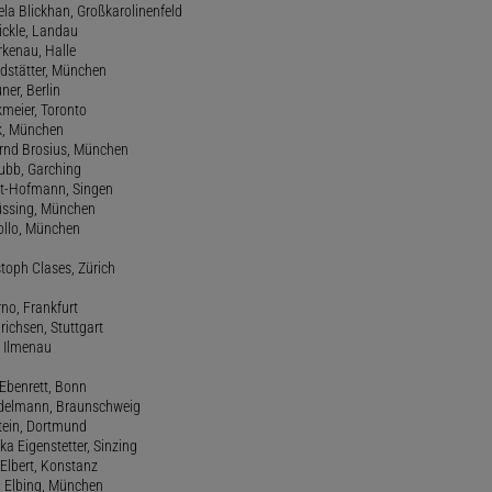
ela Blickhan, Großkarolinenfeld
ickle, Landau
orkenau, Halle
ndstätter, München
ner, Berlin
kmeier, Toronto
ck, München
ernd Brosius, München
Bubb, Garching
rt-Hofmann, Singen
Büssing, München
tollo, München
stoph Clases, Zürich
rno, Frankfurt
drichsen, Stuttgart
, Ilmenau
 Ebenrett, Bonn
 Edelmann, Braunschweig
stein, Dortmund
ka Eigenstetter, Sinzing
Elbert, Konstanz
d Elbing, München