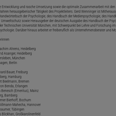
le Entwicklung und rasche Umsetzung sowie die optimale Zusammenarbeit mit den 
ahren herausgeberischer Tätigkeit des Projektleiters. Gerd Wenninger ist Mitheraus
andwörterbuch der Psychologie, des Handbuch der Medienpsychologie, des Handb
 Umweltschutz sowie Herausgeber der deutschen Ausgabe des Handbuch der Psycho
der Technischen Universität München, mit Schwerpunkt bei Lehre und Forschung im
ychologie. Darüber hinaus arbeitet er freiberuflich als Unternehmensberater und Mo
orinnen
oachim Ahrens, Heidelberg
and Asanger, Heidelberg
ersleben, München
agen, Berlin
hard Bauer, Freiburg
amberg, Hamburg
ert Beelmann, Bremen
 von Benda, Erlangen
h Benesch (Emeritus), Mainz
Berg, Bamberg
erner Bierhoff, Bochum
de Billmann-Mahecha, Hannover
irbaumer, Tübingen
s Blickhan, Großkarolinenfeld