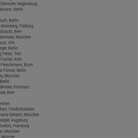
Ellermeier, Regensburg
Erdmann, Berlin
ruch, Berlin
Fahrenberg, Freiburg
aßnacht, Bern
stenmeier, München
Faust, Ulm
eger, Berlin
 Felser, Trier
d Fischer, Köln
M. Fleischmann, Bonn
s Förster, Berlin
Frey, München
Berlin
edlmeier, Konstanz
user, Bern
ünchen
hart, Friedrichshafen
phanie Gerlach, München
Giegler, Augsburg
 Goeters, Hamburg
er, München
 Münster