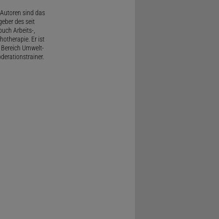
Autoren sind das
geber des seit
uch Arbeits-,
therapie. Er ist
 Bereich Umwelt-
derationstrainer.