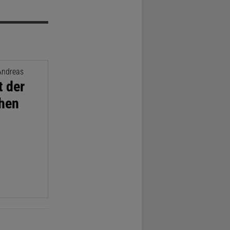
 Andreas
t der
chen