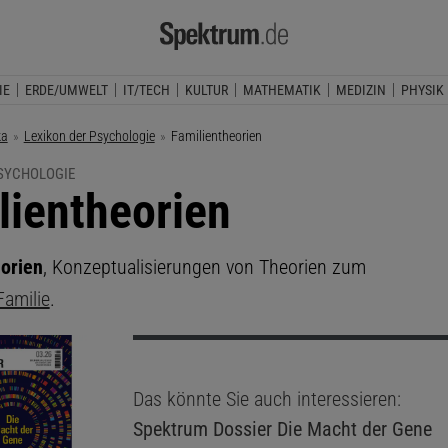
IE
ERDE/UMWELT
IT/TECH
KULTUR
MATHEMATIK
MEDIZIN
PHYSIK
ka
Lexikon der Psychologie
Aktuelle Seite:
Familientheorien
PSYCHOLOGIE
lientheorien
orien
, Konzeptualisierungen von Theorien zum
Familie
.
Das könnte Sie auch interessieren:
Spektrum Dossier
Die Macht der Gene