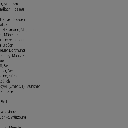
ter, München
Gundlach, Passau
d Hacker, Dresden
allek
ang Heckmann, Magdeburg
ller, München
s Helmke, Landau
g, Gießen
 Heuer, Dortmund
d Höfling, München
Wien
f, Berlin
ner, Berlin
olling, Münster
 Zürich
 Hoyos (Emeritus), München
er, Halle
 Berlin
e, Augsburg
m Janke, Würzburg
nning, Münster