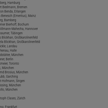
amberg, Hamburg
ert Beelmann, Bremen
 von Benda, Erlangen
h Benesch (Emeritus), Mainz
Berg, Bamberg
erner Bierhoff, Bochum
de Billmann-Mahecha, Hannover
irbaumer, Tübingen
s Blickhan, Großkarolinenfeld
ela Blickhan, Großkarolinenfeld
ickle, Landau
orkenau, Halle
ndstätter, München
ner, Berlin
kmeier, Toronto
ck, München
ernd Brosius, München
Bubb, Garching
rt-Hofmann, Singen
Büssing, München
tollo, München
stoph Clases, Zürich
rno, Frankfurt