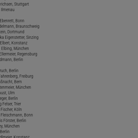
drichsen, Stuttgart
, Ilmenau
 Ebenrett, Bonn
 Edelmann, Braunschweig
stein, Dortmund
ka Eigenstetter, Sinzing
Elbert, Konstanz
d Elbing, München
Ellermeier, Regensburg
Erdmann, Berlin
ruch, Berlin
Fahrenberg, Freiburg
aßnacht, Bern
stenmeier, München
Faust, Ulm
eger, Berlin
 Felser, Trier
d Fischer, Köln
M. Fleischmann, Bonn
s Förster, Berlin
Frey, München
Berlin
edlmeier, Konstanz