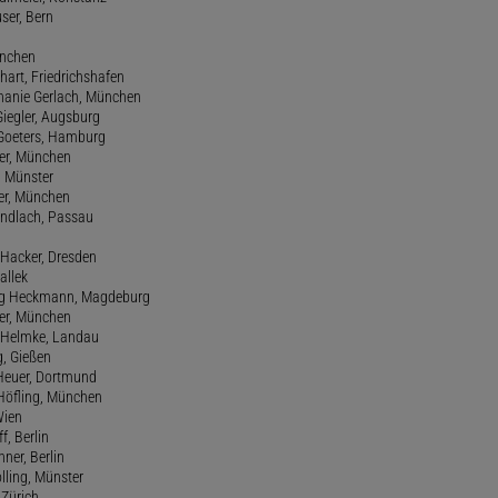
user, Bern
ünchen
hart, Friedrichshafen
phanie Gerlach, München
Giegler, Augsburg
 Goeters, Hamburg
er, München
 Münster
ter, München
Gundlach, Passau
d Hacker, Dresden
allek
ang Heckmann, Magdeburg
ller, München
s Helmke, Landau
g, Gießen
 Heuer, Dortmund
d Höfling, München
Wien
f, Berlin
ner, Berlin
olling, Münster
 Zürich