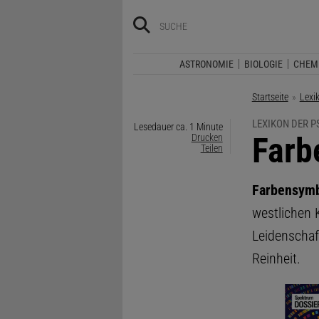
ASTRONOMIE
BIOLOGIE
CHEM
Startseite
Lexi
LEXIKON DER 
Lesedauer ca. 1 Minute
:
Farb
Drucken
Teilen
Farbensymb
westlichen K
Leidenschaft
Reinheit.