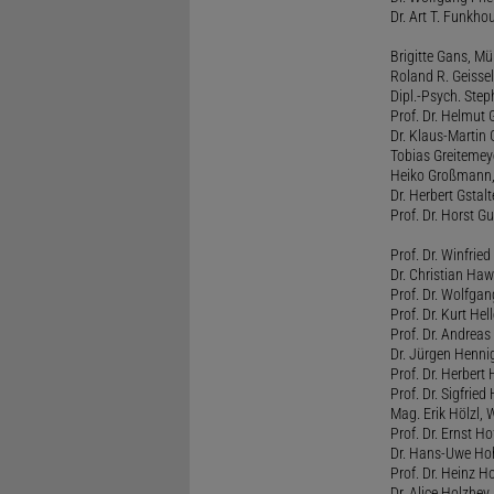
Dr. Art T. Funkho
Brigitte Gans, M
Roland R. Geissel
Dipl.-Psych. Ste
Prof. Dr. Helmut 
Dr. Klaus-Martin
Tobias Greitemey
Heiko Großmann,
Dr. Herbert Gstal
Prof. Dr. Horst 
Prof. Dr. Winfrie
Dr. Christian Haw
Prof. Dr. Wolfg
Prof. Dr. Kurt He
Prof. Dr. Andrea
Dr. Jürgen Henni
Prof. Dr. Herbert
Prof. Dr. Sigfrie
Mag. Erik Hölzl, 
Prof. Dr. Ernst Hof
Dr. Hans-Uwe Hoh
Prof. Dr. Heinz H
Dr. Alice Holzhey,