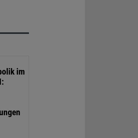
olik im
I:
tungen