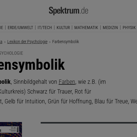
IE
ERDE/UMWELT
IT/TECH
KULTUR
MATHEMATIK
MEDIZIN
PHYSIK
ka
Lexikon der Psychologie
Aktuelle Seite:
Farbensymbolik
PSYCHOLOGIE
ensymbolik
olik
, Sinnbildgehalt von
Farben
, wie z.B. (im
ulturkreis) Schwarz für Trauer, Rot für
, Gelb für Intuition, Grün für Hoffnung, Blau für Treue, We