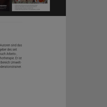
Autoren sind das
geber des seit
uch Arbeits-,
therapie. Er ist
 Bereich Umwelt-
derationstrainer.