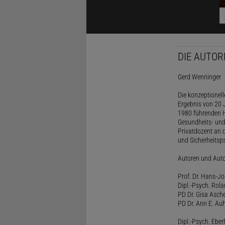
DIE AUTOR
Gerd Wenninger
Die konzeptionel
Ergebnis von 20 J
1980 führenden H
Gesundheits- und
Privatdozent an 
und Sicherheitsps
Autoren und Aut
Prof. Dr. Hans-J
Dipl.-Psych. Rol
PD Dr. Gisa Asch
PD Dr. Ann E. Auh
Dipl.-Psych. Eber