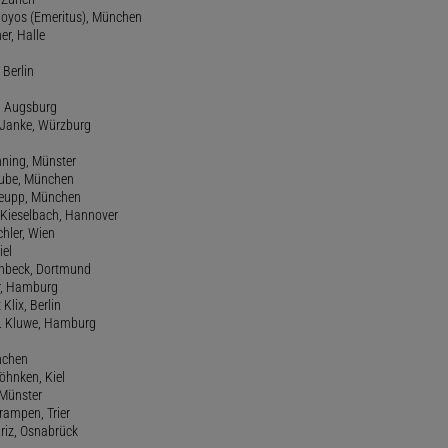
 Hoyos (Emeritus), München
er, Halle
 Berlin
e, Augsburg
m Janke, Würzburg
nning, Münster
hube, München
 Keupp, München
 Kieselbach, Hannover
rchler, Wien
iel
einbeck, Dortmund
er, Hamburg
 Klix, Berlin
 H. Kluwe, Hamburg
nchen
Köhnken, Kiel
 Münster
Krampen, Trier
Kriz, Osnabrück