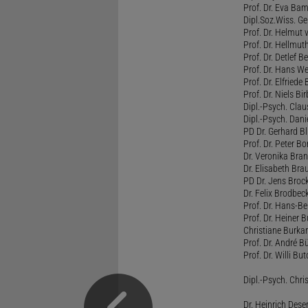
Prof. Dr. Eva B
Dipl.Soz.Wiss. G
Prof. Dr. Helmut
Prof. Dr. Hellmut
Prof. Dr. Detlef 
Prof. Dr. Hans W
Prof. Dr. Elfrie
Prof. Dr. Niels B
Dipl.-Psych. Clau
Dipl.-Psych. Dani
PD Dr. Gerhard Bl
Prof. Dr. Peter B
Dr. Veronika Bra
Dr. Elisabeth Brau
PD Dr. Jens Broc
Dr. Felix Brodbe
Prof. Dr. Hans-B
Prof. Dr. Heiner 
Christiane Burka
Prof. Dr. André 
Prof. Dr. Willi Bu
Dipl.-Psych. Chri
Dr. Heinrich Dese