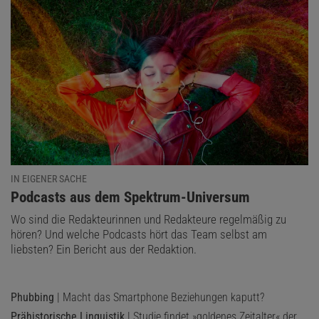
IN EIGENER SACHE
:
Podcasts aus dem Spektrum-Universum
Wo sind die Redakteurinnen und Redakteure regelmäßig zu
hören? Und welche Podcasts hört das Team selbst am
liebsten? Ein Bericht aus der Redaktion.
Phubbing
| Macht das Smartphone Beziehungen kaputt?
Prähistorische Linguistik
| Studie findet »goldenes Zeitalter« der