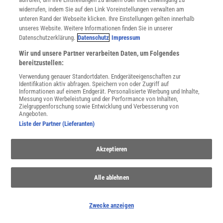
Spektrum
.de-Newsletter abonnieren
widerrufen, indem Sie auf den Link Voreinstellungen verwalten am
unteren Rand der Webseite klicken. Ihre Einstellungen gelten innerhalb
unseres Website. Weitere Informationen finden Sie in unserer
JETZT ANMELDEN!
Datenschutzerklärung.
Datenschutz
Impressum
Sie können unsere Newsletter jederzeit wieder abbestellen. Infos zu unserem Umgang
Wir und unsere Partner verarbeiten Daten, um Folgendes
mit Ihren personenbezogenen Daten finden Sie in unserer
Datenschutzerklärung
.
bereitzustellen:
Verwendung genauer Standortdaten. Endgeräteeigenschaften zur
Identifikation aktiv abfragen. Speichern von oder Zugriff auf
Informationen auf einem Endgerät. Personalisierte Werbung und Inhalte,
SERVICES
Messung von Werbeleistung und der Performance von Inhalten,
Zielgruppenforschung sowie Entwicklung und Verbesserung von
Newsletter
Angeboten.
Kontakt
Liste der Partner (Lieferanten)
Spektrum Shop
Im Handel kaufen
Akzeptieren
Presse
Verträge kündigen
Widerruf
Alle ablehnen
INFO
Mediadaten
Zwecke anzeigen
Datenschutz