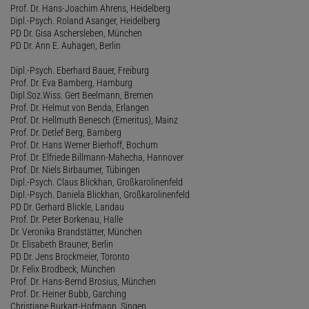
Prof. Dr. Hans-Joachim Ahrens, Heidelberg
Dipl.-Psych. Roland Asanger, Heidelberg
PD Dr. Gisa Aschersleben, München
PD Dr. Ann E. Auhagen, Berlin
Dipl.-Psych. Eberhard Bauer, Freiburg
Prof. Dr. Eva Bamberg, Hamburg
Dipl.Soz.Wiss. Gert Beelmann, Bremen
Prof. Dr. Helmut von Benda, Erlangen
Prof. Dr. Hellmuth Benesch (Emeritus), Mainz
Prof. Dr. Detlef Berg, Bamberg
Prof. Dr. Hans Werner Bierhoff, Bochum
Prof. Dr. Elfriede Billmann-Mahecha, Hannover
Prof. Dr. Niels Birbaumer, Tübingen
Dipl.-Psych. Claus Blickhan, Großkarolinenfeld
Dipl.-Psych. Daniela Blickhan, Großkarolinenfeld
PD Dr. Gerhard Blickle, Landau
Prof. Dr. Peter Borkenau, Halle
Dr. Veronika Brandstätter, München
Dr. Elisabeth Brauner, Berlin
PD Dr. Jens Brockmeier, Toronto
Dr. Felix Brodbeck, München
Prof. Dr. Hans-Bernd Brosius, München
Prof. Dr. Heiner Bubb, Garching
Christiane Burkart-Hofmann, Singen