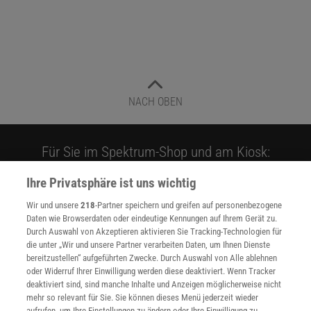
NACH OBEN
Für Sie im Spektrum-Shop und am Kiosk:
Ihre Privatsphäre ist uns wichtig
Wir und unsere
218
-Partner speichern und greifen auf personenbezogene
Daten wie Browserdaten oder eindeutige Kennungen auf Ihrem Gerät zu.
Durch Auswahl von Akzeptieren aktivieren Sie Tracking-Technologien für
die unter „Wir und unsere Partner verarbeiten Daten, um Ihnen Dienste
bereitzustellen“ aufgeführten Zwecke. Durch Auswahl von Alle ablehnen
WEITERE NEUERSCHEINUNGEN
SPEKTRUM SHOP
oder Widerruf Ihrer Einwilligung werden diese deaktiviert. Wenn Tracker
deaktiviert sind, sind manche Inhalte und Anzeigen möglicherweise nicht
mehr so relevant für Sie. Sie können dieses Menü jederzeit wieder
aufrufen, um Ihre Einstellungen zu ändern oder Ihre Einwilligung zu