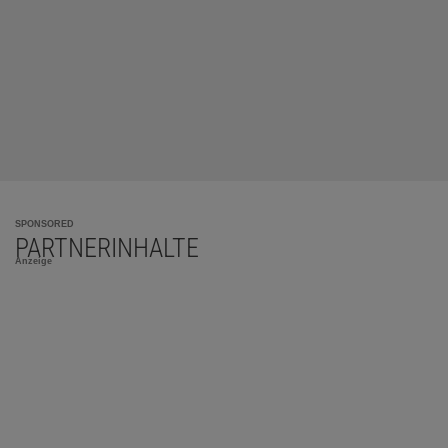
SPONSORED
PARTNERINHALTE
Anzeige