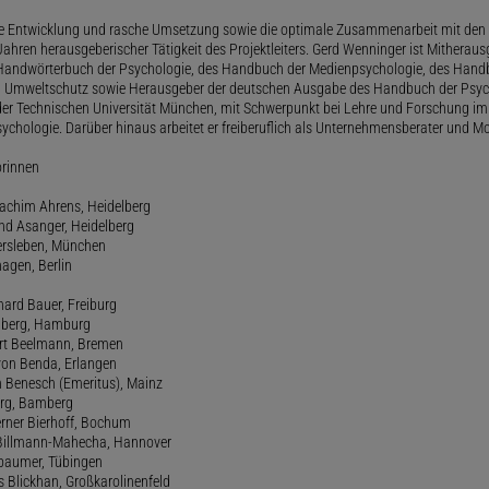
le Entwicklung und rasche Umsetzung sowie die optimale Zusammenarbeit mit den 
ahren herausgeberischer Tätigkeit des Projektleiters. Gerd Wenninger ist Mitheraus
andwörterbuch der Psychologie, des Handbuch der Medienpsychologie, des Handb
 Umweltschutz sowie Herausgeber der deutschen Ausgabe des Handbuch der Psycho
der Technischen Universität München, mit Schwerpunkt bei Lehre und Forschung im
ychologie. Darüber hinaus arbeitet er freiberuflich als Unternehmensberater und Mo
orinnen
oachim Ahrens, Heidelberg
and Asanger, Heidelberg
ersleben, München
agen, Berlin
hard Bauer, Freiburg
amberg, Hamburg
ert Beelmann, Bremen
 von Benda, Erlangen
h Benesch (Emeritus), Mainz
Berg, Bamberg
erner Bierhoff, Bochum
de Billmann-Mahecha, Hannover
irbaumer, Tübingen
s Blickhan, Großkarolinenfeld