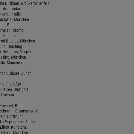
ela Blickhan, Großkarolinenfeld
ickle, Landau
orkenau, Halle
ndstätter, München
ner, Berlin
kmeier, Toronto
ck, München
ernd Brosius, München
Bubb, Garching
rt-Hofmann, Singen
Büssing, München
tollo, München
stoph Clases, Zürich
rno, Frankfurt
drichsen, Stuttgart
, Ilmenau
 Ebenrett, Bonn
 Edelmann, Braunschweig
stein, Dortmund
ka Eigenstetter, Sinzing
Elbert, Konstanz
d Elbing, München