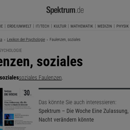
IE
ERDE/UMWELT
IT/TECH
KULTUR
MATHEMATIK
MEDIZIN
PHYSIK
ka
Lexikon der Psychologie
Aktuelle Seite:
Faulenzen, soziales
PSYCHOLOGIE
enzen, soziales
soziales
soziales Faulenzen
.
Das könnte Sie auch interessieren:
Spektrum – Die Woche
Eine Zulassung, 
Nacht verändern könnte