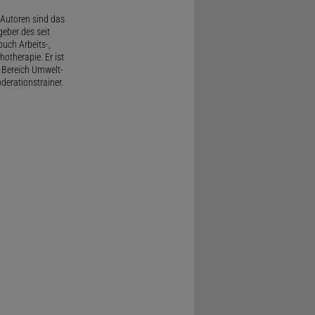
Autoren sind das
geber des seit
uch Arbeits-,
therapie. Er ist
 Bereich Umwelt-
derationstrainer.