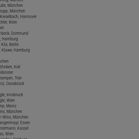
hube, München
 Keupp, München
 Kieselbach, Hannover
rchler, Wien
iel
einbeck, Dortmund
er, Hamburg
 Klix, Berlin
 H. Kluwe, Hamburg
nchen
Köhnken, Kiel
 Münster
Krampen, Trier
Kriz, Osnabrück
ngle, Innsbruck
ngle, Wien
amp, Mainz
ins, München
n Wins, München
 Langenmayr, Essen
antermann, Kassel
as, Wien