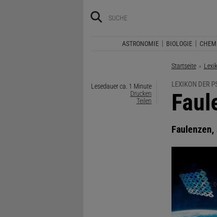
ASTRONOMIE
BIOLOGIE
CHEM
Startseite
Lexi
LEXIKON DER 
Lesedauer ca. 1 Minute
:
Faul
Drucken
Teilen
Faulenzen, 