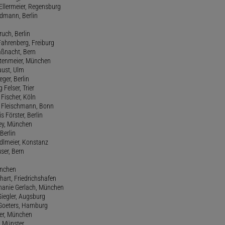
Ellermeier, Regensburg
Erdmann, Berlin
ruch, Berlin
Fahrenberg, Freiburg
aßnacht, Bern
stenmeier, München
Faust, Ulm
eger, Berlin
 Felser, Trier
d Fischer, Köln
M. Fleischmann, Bonn
s Förster, Berlin
Frey, München
Berlin
edlmeier, Konstanz
user, Bern
ünchen
hart, Friedrichshafen
phanie Gerlach, München
Giegler, Augsburg
 Goeters, Hamburg
er, München
 Münster