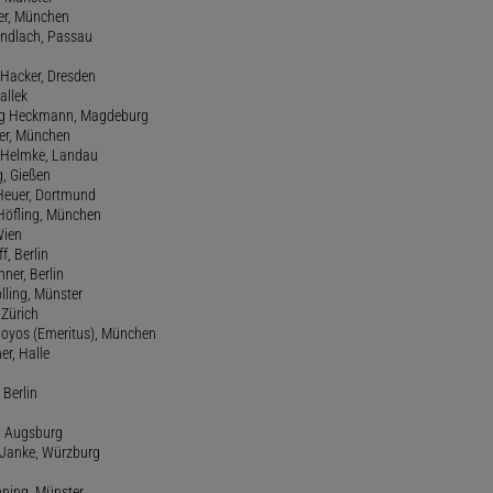
ter, München
Gundlach, Passau
d Hacker, Dresden
allek
ang Heckmann, Magdeburg
ller, München
s Helmke, Landau
g, Gießen
 Heuer, Dortmund
d Höfling, München
Wien
f, Berlin
ner, Berlin
olling, Münster
 Zürich
 Hoyos (Emeritus), München
er, Halle
 Berlin
e, Augsburg
m Janke, Würzburg
nning, Münster