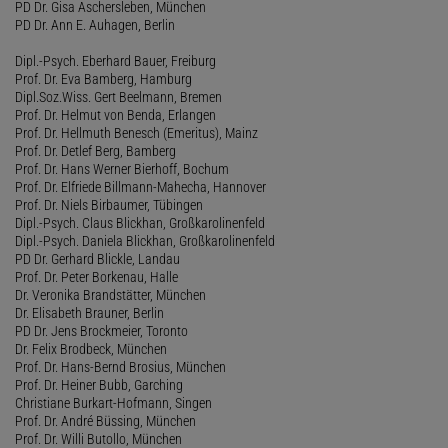
PD Dr. Gisa Aschersleben, München
PD Dr. Ann E. Auhagen, Berlin
Dipl.-Psych. Eberhard Bauer, Freiburg
Prof. Dr. Eva Bamberg, Hamburg
Dipl.Soz.Wiss. Gert Beelmann, Bremen
Prof. Dr. Helmut von Benda, Erlangen
Prof. Dr. Hellmuth Benesch (Emeritus), Mainz
Prof. Dr. Detlef Berg, Bamberg
Prof. Dr. Hans Werner Bierhoff, Bochum
Prof. Dr. Elfriede Billmann-Mahecha, Hannover
Prof. Dr. Niels Birbaumer, Tübingen
Dipl.-Psych. Claus Blickhan, Großkarolinenfeld
Dipl.-Psych. Daniela Blickhan, Großkarolinenfeld
PD Dr. Gerhard Blickle, Landau
Prof. Dr. Peter Borkenau, Halle
Dr. Veronika Brandstätter, München
Dr. Elisabeth Brauner, Berlin
PD Dr. Jens Brockmeier, Toronto
Dr. Felix Brodbeck, München
Prof. Dr. Hans-Bernd Brosius, München
Prof. Dr. Heiner Bubb, Garching
Christiane Burkart-Hofmann, Singen
Prof. Dr. André Büssing, München
Prof. Dr. Willi Butollo, München