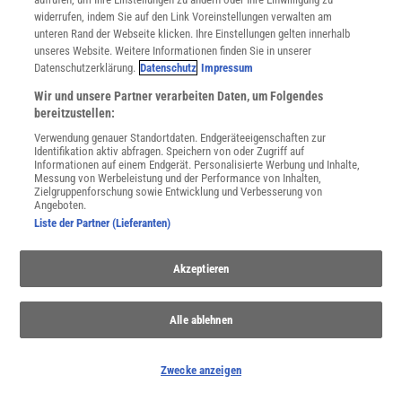
widerrufen, indem Sie auf den Link Voreinstellungen verwalten am
unteren Rand der Webseite klicken. Ihre Einstellungen gelten innerhalb
unseres Website. Weitere Informationen finden Sie in unserer
Datenschutzerklärung.
Datenschutz
Impressum
Wir und unsere Partner verarbeiten Daten, um Folgendes
bereitzustellen:
NACH OBEN
Verwendung genauer Standortdaten. Endgeräteeigenschaften zur
Identifikation aktiv abfragen. Speichern von oder Zugriff auf
Informationen auf einem Endgerät. Personalisierte Werbung und Inhalte,
Messung von Werbeleistung und der Performance von Inhalten,
Für Sie im Spektrum-Shop und am Kiosk:
Zielgruppenforschung sowie Entwicklung und Verbesserung von
Angeboten.
Liste der Partner (Lieferanten)
Akzeptieren
Alle ablehnen
WEITERE NEUERSCHEINUNGEN
SPEKTRUM SHOP
Zwecke anzeigen