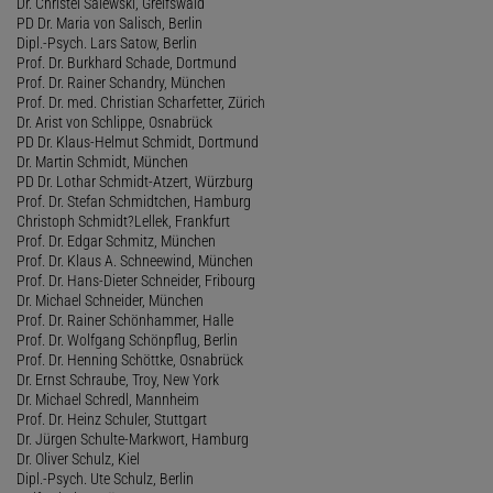
Dr. Christel Salewski, Greifswald
PD Dr. Maria von Salisch, Berlin
Dipl.-Psych. Lars Satow, Berlin
Prof. Dr. Burkhard Schade, Dortmund
Prof. Dr. Rainer Schandry, München
Prof. Dr. med. Christian Scharfetter, Zürich
Dr. Arist von Schlippe, Osnabrück
PD Dr. Klaus-Helmut Schmidt, Dortmund
Dr. Martin Schmidt, München
PD Dr. Lothar Schmidt-Atzert, Würzburg
Prof. Dr. Stefan Schmidtchen, Hamburg
Christoph Schmidt?Lellek, Frankfurt
Prof. Dr. Edgar Schmitz, München
Prof. Dr. Klaus A. Schneewind, München
Prof. Dr. Hans-Dieter Schneider, Fribourg
Dr. Michael Schneider, München
Prof. Dr. Rainer Schönhammer, Halle
Prof. Dr. Wolfgang Schönpflug, Berlin
Prof. Dr. Henning Schöttke, Osnabrück
Dr. Ernst Schraube, Troy, New York
Dr. Michael Schredl, Mannheim
Prof. Dr. Heinz Schuler, Stuttgart
Dr. Jürgen Schulte-Markwort, Hamburg
Dr. Oliver Schulz, Kiel
Dipl.-Psych. Ute Schulz, Berlin