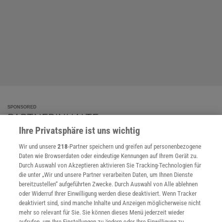
SPONSORED
PARTNERINHALTE
Anzeige
Ihre Privatsphäre ist uns wichtig
Wir und unsere
218
-Partner speichern und greifen auf personenbezogene
Daten wie Browserdaten oder eindeutige Kennungen auf Ihrem Gerät zu.
Durch Auswahl von Akzeptieren aktivieren Sie Tracking-Technologien für
die unter „Wir und unsere Partner verarbeiten Daten, um Ihnen Dienste
bereitzustellen“ aufgeführten Zwecke. Durch Auswahl von Alle ablehnen
oder Widerruf Ihrer Einwilligung werden diese deaktiviert. Wenn Tracker
deaktiviert sind, sind manche Inhalte und Anzeigen möglicherweise nicht
mehr so relevant für Sie. Sie können dieses Menü jederzeit wieder
aufrufen, um Ihre Einstellungen zu ändern oder Ihre Einwilligung zu