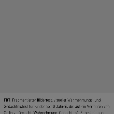
FBT
,
F
ragmentierter
B
ilder
t
est, visueller Wahrnehmungs- und
Gedächtnistest für Kinder ab 10 Jahren, der auf ein Verfahren von
Gollin zurückgeht (Wahrnehmung,
Gedächtnis
). Er besteht aus