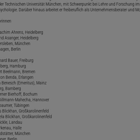
der Technischen Universität München, mit Schwerpunkt bei Lehre und Forschung im
ychologie. Darüber hinaus arbeitet er freiberuflich als Unternehmensberater und Mo
orinnen
oachim Ahrens, Heidelberg
and Asanger, Heidelberg
ersleben, München
agen, Berlin
hard Bauer, Freiburg
amberg, Hamburg
ert Beelmann, Bremen
 von Benda, Erlangen
h Benesch (Emeritus), Mainz
Berg, Bamberg
erner Bierhoff, Bochum
de Billmann-Mahecha, Hannover
irbaumer, Tübingen
s Blickhan, Großkarolinenfeld
ela Blickhan, Großkarolinenfeld
ickle, Landau
orkenau, Halle
ndstätter, München
ner, Berlin