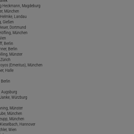
allek
ang Heckmann, Magdeburg
ller, München
s Helmke, Landau
g, Gießen
 Heuer, Dortmund
d Höfling, München
Wien
f, Berlin
ner, Berlin
olling, Münster
 Zürich
 Hoyos (Emeritus), München
er, Halle
 Berlin
e, Augsburg
m Janke, Würzburg
nning, Münster
hube, München
 Keupp, München
 Kieselbach, Hannover
rchler, Wien