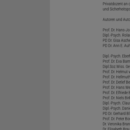
Privatdozent an 
und Sicherheitsps
Autoren und Aut
Prof. Dr. Hans-J
Dipl.-Psych. Rol
PD Dr. Gisa Asch
PD Dr. Ann E. Auh
Dipl.-Psych. Eber
Prof. Dr. Eva B
Dipl.Soz.Wiss. G
Prof. Dr. Helmut
Prof. Dr. Hellmut
Prof. Dr. Detlef 
Prof. Dr. Hans W
Prof. Dr. Elfrie
Prof. Dr. Niels B
Dipl.-Psych. Clau
Dipl.-Psych. Dani
PD Dr. Gerhard Bl
Prof. Dr. Peter B
Dr. Veronika Bra
Dr. Elisabeth Brau