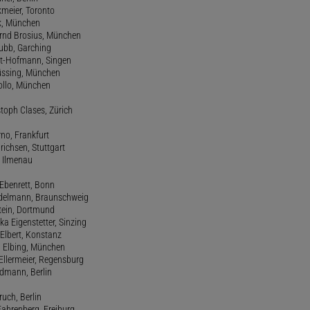
kmeier, Toronto
ck, München
ernd Brosius, München
Bubb, Garching
rt-Hofmann, Singen
Büssing, München
tollo, München
stoph Clases, Zürich
rno, Frankfurt
drichsen, Stuttgart
, Ilmenau
 Ebenrett, Bonn
 Edelmann, Braunschweig
stein, Dortmund
ka Eigenstetter, Sinzing
Elbert, Konstanz
d Elbing, München
Ellermeier, Regensburg
Erdmann, Berlin
ruch, Berlin
Fahrenberg, Freiburg