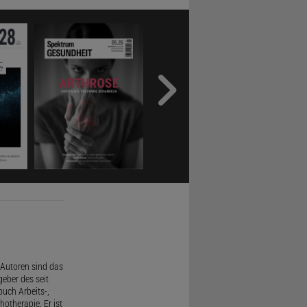
Autoren sind das
geber des seit
uch Arbeits-,
therapie. Er ist