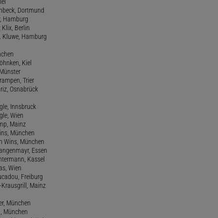
iel
einbeck, Dortmund
er, Hamburg
 Klix, Berlin
 H. Kluwe, Hamburg
nchen
Köhnken, Kiel
 Münster
Krampen, Trier
Kriz, Osnabrück
ngle, Innsbruck
ngle, Wien
amp, Mainz
ins, München
n Wins, München
 Langenmayr, Essen
antermann, Kassel
as, Wien
Lucadou, Freiburg
-Krausgrill, Mainz
ier, München
dl, München