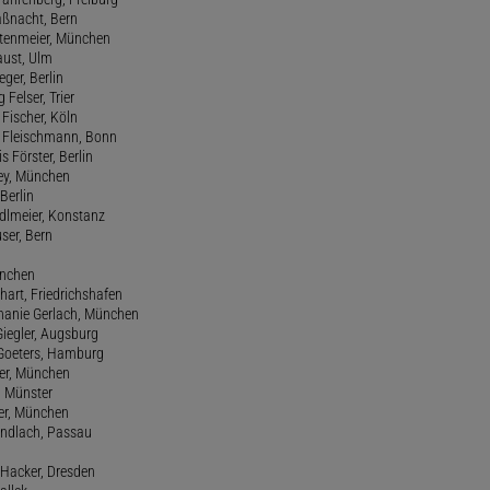
aßnacht, Bern
stenmeier, München
Faust, Ulm
eger, Berlin
 Felser, Trier
d Fischer, Köln
M. Fleischmann, Bonn
s Förster, Berlin
Frey, München
Berlin
edlmeier, Konstanz
user, Bern
ünchen
hart, Friedrichshafen
phanie Gerlach, München
Giegler, Augsburg
 Goeters, Hamburg
er, München
 Münster
ter, München
Gundlach, Passau
d Hacker, Dresden