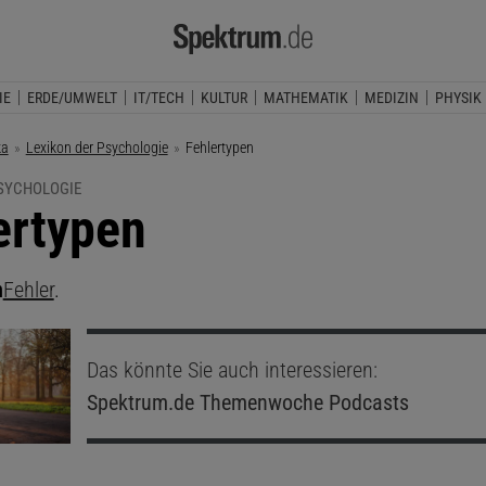
IE
ERDE/UMWELT
IT/TECH
KULTUR
MATHEMATIK
MEDIZIN
PHYSIK
ka
Lexikon der Psychologie
Aktuelle Seite:
Fehlertypen
PSYCHOLOGIE
ertypen
n
Fehler
.
Das könnte Sie auch interessieren:
Spektrum.de
Themenwoche Podcasts