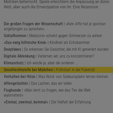
Metriken beherrscht. Spiele erleichtern die Anpassung an diese
Welt, aber auch die Emanzipation von ihr. Eine Rezension
Die großen Fragen der Wissenschaft
| »Kein Affe hat je spontan
angefangen zu sprechen«
Schlafhormon
| Melatonin scheint gegen Schmerzen zu wirken
»Das ewig hilfreiche Kind«
| Kindheit als Echokammer
Deepfakes
| So erkennen Sie Gesichter, die mit KI generiert wurden
Digitale Ablenkung
| Verlernen wir, uns zu konzentrieren?
Klimaschutz
| Ich würde ja, aber die anderen …
Geschlechtsreife bei Mädchen
| Frühstart in die Pubertät
Verhalten bei Hitze
| Was Nord- von Südeuropäern lernen können
Affengelächter
| Das Lachen, das wir teilen
Flughunde
| »Man lernt zu fragen, wie das Tier die Welt
wahrnimmt«
»Einmal, zweimal, keinmal«
| Die Vielfalt der Erfahrung