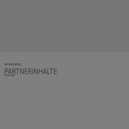
SPONSORED
PARTNERINHALTE
Anzeige