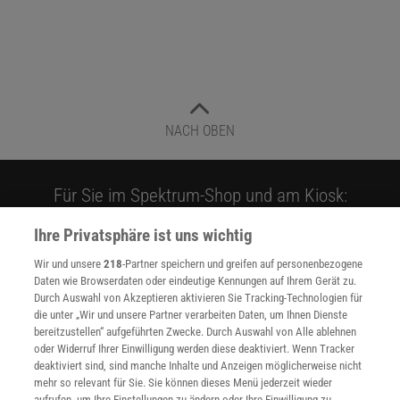
NACH OBEN
Für Sie im Spektrum-Shop und am Kiosk:
Ihre Privatsphäre ist uns wichtig
Wir und unsere
218
-Partner speichern und greifen auf personenbezogene
Daten wie Browserdaten oder eindeutige Kennungen auf Ihrem Gerät zu.
Durch Auswahl von Akzeptieren aktivieren Sie Tracking-Technologien für
die unter „Wir und unsere Partner verarbeiten Daten, um Ihnen Dienste
bereitzustellen“ aufgeführten Zwecke. Durch Auswahl von Alle ablehnen
WEITERE NEUERSCHEINUNGEN
SPEKTRUM SHOP
oder Widerruf Ihrer Einwilligung werden diese deaktiviert. Wenn Tracker
deaktiviert sind, sind manche Inhalte und Anzeigen möglicherweise nicht
mehr so relevant für Sie. Sie können dieses Menü jederzeit wieder
aufrufen, um Ihre Einstellungen zu ändern oder Ihre Einwilligung zu