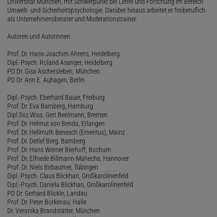
Universität München, mit Schwerpunkt bei Lehre und Forschung im Bereich
Umwelt- und Sicherheitspsychologie. Darüber hinaus arbeitet er freiberuflich
als Unternehmensberater und Moderationstrainer.
Autoren und Autorinnen
Prof. Dr. Hans-Joachim Ahrens, Heidelberg
Dipl.-Psych. Roland Asanger, Heidelberg
PD Dr. Gisa Aschersleben, München
PD Dr. Ann E. Auhagen, Berlin
Dipl.-Psych. Eberhard Bauer, Freiburg
Prof. Dr. Eva Bamberg, Hamburg
Dipl.Soz.Wiss. Gert Beelmann, Bremen
Prof. Dr. Helmut von Benda, Erlangen
Prof. Dr. Hellmuth Benesch (Emeritus), Mainz
Prof. Dr. Detlef Berg, Bamberg
Prof. Dr. Hans Werner Bierhoff, Bochum
Prof. Dr. Elfriede Billmann-Mahecha, Hannover
Prof. Dr. Niels Birbaumer, Tübingen
Dipl.-Psych. Claus Blickhan, Großkarolinenfeld
Dipl.-Psych. Daniela Blickhan, Großkarolinenfeld
PD Dr. Gerhard Blickle, Landau
Prof. Dr. Peter Borkenau, Halle
Dr. Veronika Brandstätter, München