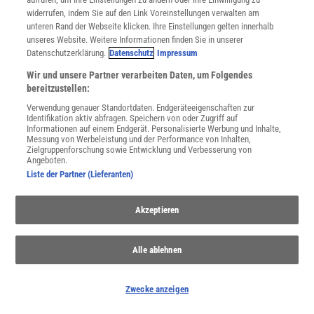
Spektrum
.de-Newsletter abonnieren
widerrufen, indem Sie auf den Link Voreinstellungen verwalten am
unteren Rand der Webseite klicken. Ihre Einstellungen gelten innerhalb
unseres Website. Weitere Informationen finden Sie in unserer
JETZT ANMELDEN!
Datenschutzerklärung.
Datenschutz
Impressum
Sie können unsere Newsletter jederzeit wieder abbestellen. Infos zu unserem Umgang
Wir und unsere Partner verarbeiten Daten, um Folgendes
mit Ihren personenbezogenen Daten finden Sie in unserer
Datenschutzerklärung
.
bereitzustellen:
Verwendung genauer Standortdaten. Endgeräteeigenschaften zur
Identifikation aktiv abfragen. Speichern von oder Zugriff auf
Informationen auf einem Endgerät. Personalisierte Werbung und Inhalte,
SERVICES
Messung von Werbeleistung und der Performance von Inhalten,
Zielgruppenforschung sowie Entwicklung und Verbesserung von
Newsletter
Angeboten.
Kontakt
Liste der Partner (Lieferanten)
Spektrum Shop
Im Handel kaufen
Akzeptieren
Presse
Verträge kündigen
Widerruf
Alle ablehnen
INFO
Mediadaten
Zwecke anzeigen
Datenschutz