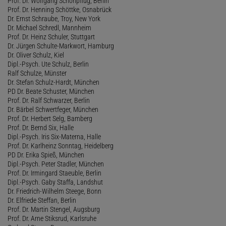
Prof. Dr. Wolfgang Schönpflug, Berlin
Prof. Dr. Henning Schöttke, Osnabrück
Dr. Ernst Schraube, Troy, New York
Dr. Michael Schredl, Mannheim
Prof. Dr. Heinz Schuler, Stuttgart
Dr. Jürgen Schulte-Markwort, Hamburg
Dr. Oliver Schulz, Kiel
Dipl.-Psych. Ute Schulz, Berlin
Ralf Schulze, Münster
Dr. Stefan Schulz-Hardt, München
PD Dr. Beate Schuster, München
Prof. Dr. Ralf Schwarzer, Berlin
Dr. Bärbel Schwertfeger, München
Prof. Dr. Herbert Selg, Bamberg
Prof. Dr. Bernd Six, Halle
Dipl.-Psych. Iris Six-Materna, Halle
Prof. Dr. Karlheinz Sonntag, Heidelberg
PD Dr. Erika Spieß, München
Dipl.-Psych. Peter Stadler, München
Prof. Dr. Irmingard Staeuble, Berlin
Dipl.-Psych. Gaby Staffa, Landshut
Dr. Friedrich-Wilhelm Steege, Bonn
Dr. Elfriede Steffan, Berlin
Prof. Dr. Martin Stengel, Augsburg
Prof. Dr. Arne Stiksrud, Karlsruhe