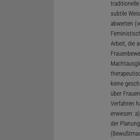
traditionell
subtile Weis
abwerten (v
Feministisc
Arbeit, die
Frauenbewe
Machtausgle
therapeutis
keine gesch
über Frauen
Verfahren h
erwiesen: a
der Planung
(Bewußtmach