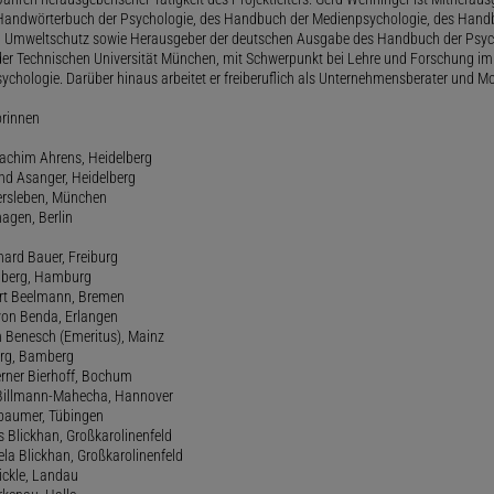
andwörterbuch der Psychologie, des Handbuch der Medienpsychologie, des Handb
 Umweltschutz sowie Herausgeber der deutschen Ausgabe des Handbuch der Psycho
der Technischen Universität München, mit Schwerpunkt bei Lehre und Forschung im
ychologie. Darüber hinaus arbeitet er freiberuflich als Unternehmensberater und Mo
orinnen
oachim Ahrens, Heidelberg
and Asanger, Heidelberg
ersleben, München
agen, Berlin
hard Bauer, Freiburg
amberg, Hamburg
ert Beelmann, Bremen
 von Benda, Erlangen
h Benesch (Emeritus), Mainz
Berg, Bamberg
erner Bierhoff, Bochum
de Billmann-Mahecha, Hannover
irbaumer, Tübingen
s Blickhan, Großkarolinenfeld
ela Blickhan, Großkarolinenfeld
ickle, Landau