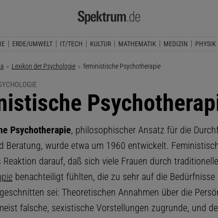
IE
ERDE/UMWELT
IT/TECH
KULTUR
MATHEMATIK
MEDIZIN
PHYSIK
ka
Lexikon der Psychologie
Aktuelle Seite:
feministische Psychotherapie
PSYCHOLOGIE
nistische Psychotherap
he Psychotherapie
, philosophischer Ansatz für die Durc
d Beratung, wurde etwa um 1960 entwickelt. Feministisc
 Reaktion darauf, daß sich viele Frauen durch traditionell
pie
benachteiligt fühlten, die zu sehr auf die Bedürfnisse
eschnitten sei: Theoretischen Annahmen über die Persön
meist falsche, sexistische Vorstellungen zugrunde, und de