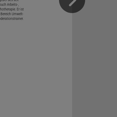
uch Arbeits-,
therapie. Er ist
 Bereich Umwelt-
derationstrainer.