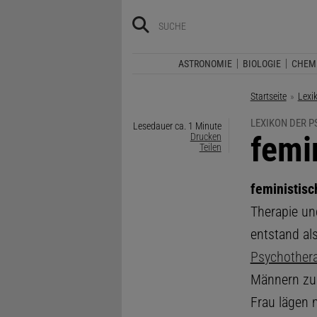
ASTRONOMIE
BIOLOGIE
CHEM
Startseite
Lexi
LEXIKON DER 
Lesedauer ca. 1 Minute
:
femi
Drucken
Teilen
feministisc
Therapie un
entstand als
Psychothera
Männern zug
Frau lägen 