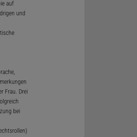
ie auf
edrigen und
tische
prache,
Bemerkungen
r Frau. Drei
olgreich
tzung bei
chtsrollen)