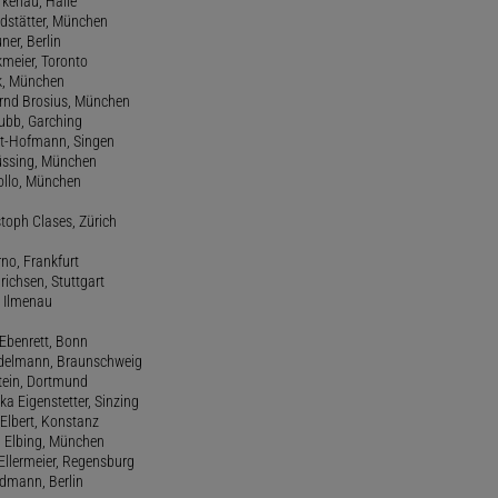
orkenau, Halle
ndstätter, München
ner, Berlin
kmeier, Toronto
ck, München
ernd Brosius, München
Bubb, Garching
rt-Hofmann, Singen
Büssing, München
tollo, München
stoph Clases, Zürich
rno, Frankfurt
drichsen, Stuttgart
, Ilmenau
 Ebenrett, Bonn
 Edelmann, Braunschweig
stein, Dortmund
ka Eigenstetter, Sinzing
Elbert, Konstanz
d Elbing, München
Ellermeier, Regensburg
Erdmann, Berlin