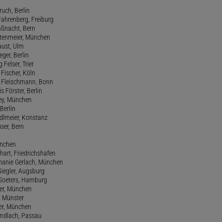
ruch, Berlin
Fahrenberg, Freiburg
aßnacht, Bern
stenmeier, München
Faust, Ulm
eger, Berlin
 Felser, Trier
d Fischer, Köln
M. Fleischmann, Bonn
s Förster, Berlin
Frey, München
Berlin
edlmeier, Konstanz
user, Bern
ünchen
hart, Friedrichshafen
phanie Gerlach, München
Giegler, Augsburg
 Goeters, Hamburg
er, München
 Münster
ter, München
Gundlach, Passau