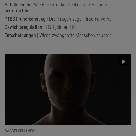
Anfallsleiden
| Wie Epilepsie das Denken und Erinnern
beeinträchtigt
PTBS-Früherkennung
| Drei Fragen sagen Trauma vorher
Gewichtsregulation
| Hüftgold an Hirn
Entscheidungen
| Wieso zwanghafte Menschen zaudern
DASGEHIRN.INFO