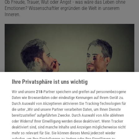
Ob Freude, Trauer, Wut oder Angst - was wäre das Leben ohne
Emotionen? Wissenschaftler ergründen die Welt in unserem
Inneren.
Ihre Privatsphäre ist uns wichtig
Wir und unsere
218
-Partner speichern und greifen auf personenbezogene
Daten wie Browserdaten oder eindeutige Kennungen auf Ihrem Gerät zu.
Persönlichkeit
Durch Auswahl von Akzeptieren aktivieren Sie Tracking-Technologien für
die unter „Wir und unsere Partner verarbeiten Daten, um Ihnen Dienste
Zurückhaltend oder gesellig, mitfühlend oder kalt, selbstsicher oder
bereitzustellen“ aufgeführten Zwecke. Durch Auswahl von Alle ablehnen
verletzlich: Psychologen ergründen, was unser Wesen prägt.
oder Widerruf Ihrer Einwilligung werden diese deaktiviert. Wenn Tracker
deaktiviert sind, sind manche Inhalte und Anzeigen möglicherweise nicht
mehr so relevant für Sie. Sie können dieses Menü jederzeit wieder
Anzeige
aufrufen, um Ihre Einstellungen zu ändern oder Ihre Einwilligung zu