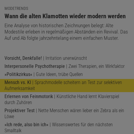
MODETRENDS
:
Wann die alten Klamotten wieder modern werden
Eine Analyse von historischen Zeichnungen belegt: Alte
Modestile erleben in regelmäßigen Abständen ein Revival. Das
Auf und Ab folgte jahrzehntelang einem einfachen Muster.
Vorsicht, Denkfalle!
| Irritation unerwünscht
Interpersonelle Psychotherapie
| Zwei Therapien, ein Wirkfaktor
»Politikzirkus«
| Gute Ideen, trübe Quellen
Mensch vs. KI
| Sprachmodelle scheitern an Test zur selektiven
Aufmerksamkeit
Erlernen von Feinmotorik
| Künstliche Hand lernt Klavierspiel
durch Zuhören
Projektiver Test
| Nette Menschen wären lieber ein Zebra als ein
Löwe
»Ich rede, also bin ich«
| Wissenswertes für den nächsten
Smalltalk