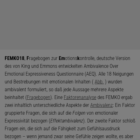
FEMKO18
,
F
ragebogen zur
Em
otions
k
ontrolle, deutsche Version
des von King und Emmons entwickelten Ambivalence Over
Emotional Expressiveness Questionnaire (AEQ). Alle 18 Neigungen
und Bestrebungen mit emotionalen Inhalten (
Abb.
) wurden
ambivalent formuliert, so daß jede Aussage mehrere Aspekte
beinhaltet (
Fragebogen
). Eine
Faktorenanalyse
des FEMKO ergab
zwei inhaltlich unterschiedliche Aspekte der
Ambivalenz
: Ein Faktor
gruppierte Fragen, die sich auf die
Folgen
von emotionaler
Expressivität bezogen (
Effektambivalenz
). Der zweite Faktor schloß
Fragen ein, die sich auf die Fähigkeit zum Gefühlsausdruck
bezogen – wenn jemand zwar seine Gefühle zeigen wollte, es aber