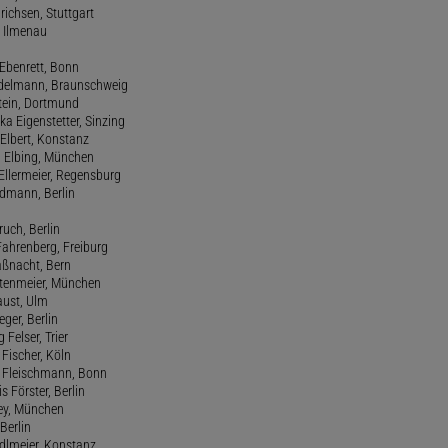
drichsen, Stuttgart
, Ilmenau
 Ebenrett, Bonn
 Edelmann, Braunschweig
stein, Dortmund
ka Eigenstetter, Sinzing
Elbert, Konstanz
d Elbing, München
Ellermeier, Regensburg
Erdmann, Berlin
ruch, Berlin
Fahrenberg, Freiburg
aßnacht, Bern
stenmeier, München
Faust, Ulm
eger, Berlin
 Felser, Trier
d Fischer, Köln
M. Fleischmann, Bonn
s Förster, Berlin
Frey, München
Berlin
edlmeier, Konstanz