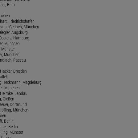
user, Bern
ünchen
hart, Friedrichshafen
phanie Gerlach, München
Giegler, Augsburg
 Goeters, Hamburg
er, München
 Münster
ter, München
Gundlach, Passau
d Hacker, Dresden
allek
ang Heckmann, Magdeburg
ller, München
s Helmke, Landau
g, Gießen
 Heuer, Dortmund
d Höfling, München
Wien
f, Berlin
ner, Berlin
olling, Münster
 Zürich