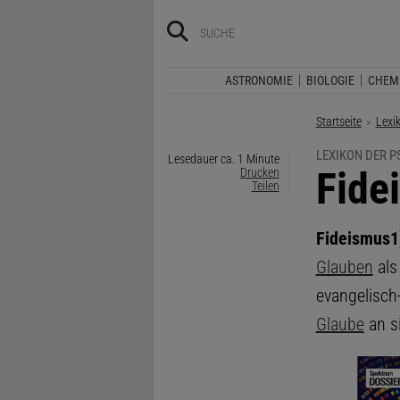
ASTRONOMIE
BIOLOGIE
CHEM
Startseite
Lexi
LEXIKON DER 
Lesedauer ca. 1 Minute
:
Fide
Drucken
Teilen
Fideismus
1
Glauben
als
evangelisch-
Glaube
an si