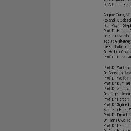
Dr. Art T. Funkho
Brigitte Gans, M
Roland R. Geissel
Dipl.-Psych. Ste
Prof. Dr. Helmut 
Dr. Klaus-Martin
Tobias Greitemey
Heiko Großmann,
Dr. Herbert Gstal
Prof. Dr. Horst 
Prof. Dr. Winfrie
Dr. Christian Haw
Prof. Dr. Wolfg
Prof. Dr. Kurt He
Prof. Dr. Andrea
Dr. Jürgen Henni
Prof. Dr. Herbert
Prof. Dr. Sigfrie
Mag. Erik Hölzl, 
Prof. Dr. Ernst Hof
Dr. Hans-Uwe Hoh
Prof. Dr. Heinz H
Dr. Alice Holzhey,