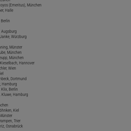
 Hoyos (Emeritus), München
er, Halle
 Berlin
e, Augsburg
m Janke, Würzburg
nning, Münster
hube, München
 Keupp, München
 Kieselbach, Hannover
rchler, Wien
iel
einbeck, Dortmund
er, Hamburg
 Klix, Berlin
 H. Kluwe, Hamburg
nchen
Köhnken, Kiel
 Münster
Krampen, Trier
Kriz, Osnabrück