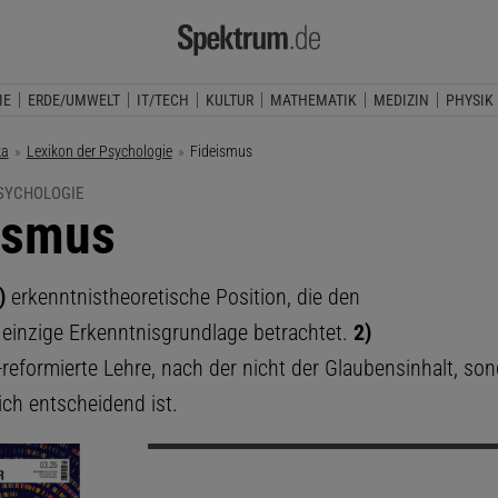
IE
ERDE/UMWELT
IT/TECH
KULTUR
MATHEMATIK
MEDIZIN
PHYSIK
ka
Lexikon der Psychologie
Aktuelle Seite:
Fideismus
PSYCHOLOGIE
ismus
)
erkenntnistheoretische Position, die den
 einzige Erkenntnisgrundlage betrachtet.
2)
reformierte Lehre, nach der nicht der Glaubensinhalt, son
ch entscheidend ist.