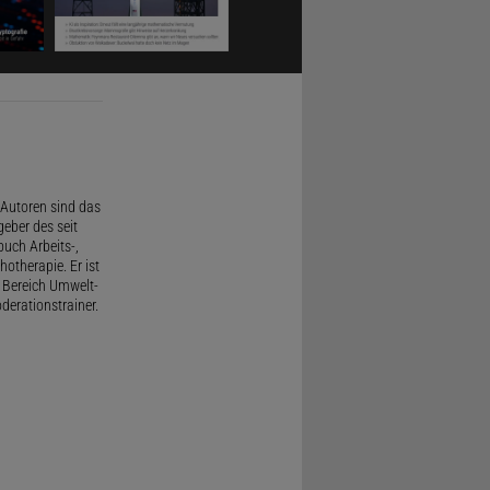
Autoren sind das
geber des seit
uch Arbeits-,
therapie. Er ist
 Bereich Umwelt-
derationstrainer.