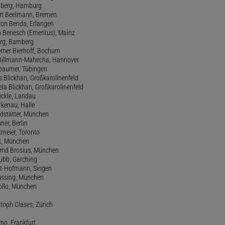
amberg, Hamburg
ert Beelmann, Bremen
 von Benda, Erlangen
h Benesch (Emeritus), Mainz
Berg, Bamberg
erner Bierhoff, Bochum
de Billmann-Mahecha, Hannover
irbaumer, Tübingen
s Blickhan, Großkarolinenfeld
ela Blickhan, Großkarolinenfeld
ickle, Landau
orkenau, Halle
ndstätter, München
ner, Berlin
kmeier, Toronto
ck, München
ernd Brosius, München
Bubb, Garching
rt-Hofmann, Singen
Büssing, München
tollo, München
stoph Clases, Zürich
rno, Frankfurt