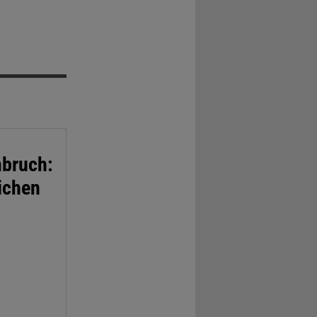
mbruch:
ichen