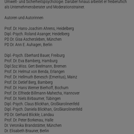
Umwelt- und Sicherheitspsychologie. Darüber hinaus arbeitet er freiberuflich
als Unternehmensberater und Moderationstrainer.
Autoren und Autorinnen
Prof. Dr. Hans-Joachim Ahrens, Heidelberg
Dipl.-Psych. Roland Asanger, Heidelberg
PD Dr. Gisa Aschersleben, München
PD Dr. Ann E. Auhagen, Berlin
Dipl.-Psych. Eberhard Bauer, Freiburg
Prof. Dr. Eva Bamberg, Hamburg
Dipl.Soz.Wiss. Gert Beelmann, Bremen
Prof. Dr. Helmut von Benda, Erlangen
Prof. Dr. Hellmuth Benesch (Emeritus), Mainz
Prof. Dr. Detlef Berg, Bamberg
Prof. Dr. Hans Werner Bierhoff, Bochum
Prof. Dr. Elfriede Billmann-Mahecha, Hannover
Prof. Dr. Niels Birbaumer, Tübingen
Dipl.-Psych. Claus Blickhan, Großkarolinenfeld
Dipl.-Psych. Daniela Blickhan, Großkarolinenfeld
PD Dr. Gerhard Blickle, Landau
Prof. Dr. Peter Borkenau, Halle
Dr. Veronika Brandstätter, München
Dr. Elisabeth Brauner, Berlin