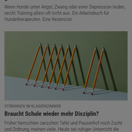
Wenn Hunde unter Angst, Zwang oder einer Depression leiden,
reicht Training allein oft nicht aus. Ein Arbeitsbuch für
Hundetherapeuten. Eine Rezension
STÖRUNGEN IM KLASSENZIMMER
:
Braucht Schule wieder mehr Disziplin?
Früher herrschten zwischen Tafel und Pausenhof noch Zucht
und Ordnung, meinen viele. Heute sei ruhiger Unterricht die