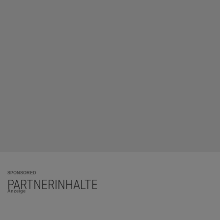
SPONSORED
PARTNERINHALTE
Anzeige