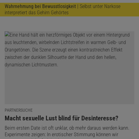
Wahrnehmung bei Bewusstlosigkeit
| Selbst unter Narkose
interpretiert das Gehirn Gehörtes
PARTNERSUCHE
:
Macht sexuelle Lust blind für Desinteresse?
Beim ersten Date ist oft unklar, ob mehr daraus werden kann.
Experimente zeigen: In erotischer Stimmung können wir