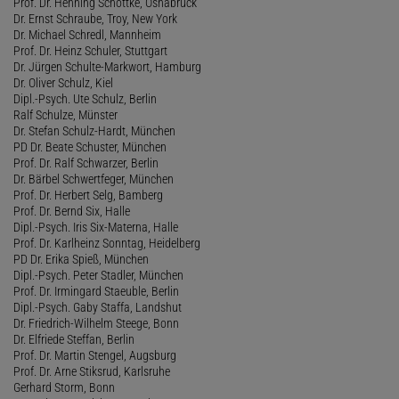
Prof. Dr. Henning Schöttke, Osnabrück
Dr. Ernst Schraube, Troy, New York
Dr. Michael Schredl, Mannheim
Prof. Dr. Heinz Schuler, Stuttgart
Dr. Jürgen Schulte-Markwort, Hamburg
Dr. Oliver Schulz, Kiel
Dipl.-Psych. Ute Schulz, Berlin
Ralf Schulze, Münster
Dr. Stefan Schulz-Hardt, München
PD Dr. Beate Schuster, München
Prof. Dr. Ralf Schwarzer, Berlin
Dr. Bärbel Schwertfeger, München
Prof. Dr. Herbert Selg, Bamberg
Prof. Dr. Bernd Six, Halle
Dipl.-Psych. Iris Six-Materna, Halle
Prof. Dr. Karlheinz Sonntag, Heidelberg
PD Dr. Erika Spieß, München
Dipl.-Psych. Peter Stadler, München
Prof. Dr. Irmingard Staeuble, Berlin
Dipl.-Psych. Gaby Staffa, Landshut
Dr. Friedrich-Wilhelm Steege, Bonn
Dr. Elfriede Steffan, Berlin
Prof. Dr. Martin Stengel, Augsburg
Prof. Dr. Arne Stiksrud, Karlsruhe
Gerhard Storm, Bonn