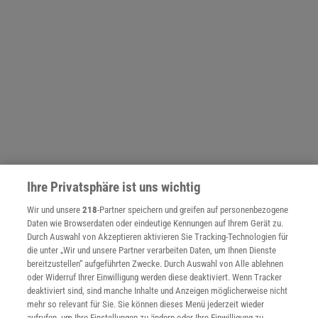
Ihre Privatsphäre ist uns wichtig
NACH OBEN
Wir und unsere
218
-Partner speichern und greifen auf personenbezogene
Daten wie Browserdaten oder eindeutige Kennungen auf Ihrem Gerät zu.
Durch Auswahl von Akzeptieren aktivieren Sie Tracking-Technologien für
Für Sie im Spektrum-Shop und am Kiosk:
die unter „Wir und unsere Partner verarbeiten Daten, um Ihnen Dienste
bereitzustellen“ aufgeführten Zwecke. Durch Auswahl von Alle ablehnen
oder Widerruf Ihrer Einwilligung werden diese deaktiviert. Wenn Tracker
deaktiviert sind, sind manche Inhalte und Anzeigen möglicherweise nicht
mehr so relevant für Sie. Sie können dieses Menü jederzeit wieder
aufrufen, um Ihre Einstellungen zu ändern oder Ihre Einwilligung zu