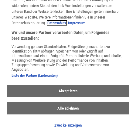
widerrufen, indem Sie auf den Link Voreinstellungen verwalten am
unteren Rand der Webseite klicken. Ihre Einstellungen gelten innerhalb
unseres Website. Weitere Informationen finden Sie in unserer
WEITERE NEUERSCHEINUNGEN
SPEKTRUM SHOP
Datenschutzerklärung.
Datenschutz
Impressum
Wir und unsere Partner verarbeiten Daten, um Folgendes
bereitzustellen:
Spektrum
.de-Newsletter abonnieren
Verwendung genauer Standortdaten. Endgeräteeigenschaften zur
Identifikation aktiv abfragen. Speichern von oder Zugriff auf
Informationen auf einem Endgerät. Personalisierte Werbung und Inhalte,
JETZT ANMELDEN!
Messung von Werbeleistung und der Performance von Inhalten,
Zielgruppenforschung sowie Entwicklung und Verbesserung von
Angeboten.
Sie können unsere Newsletter jederzeit wieder abbestellen. Infos zu unserem Umgang
mit Ihren personenbezogenen Daten finden Sie in unserer
Datenschutzerklärung
.
Liste der Partner (Lieferanten)
Akzeptieren
SERVICES
Newsletter
Alle ablehnen
Kontakt
Spektrum Shop
Im Handel kaufen
Zwecke anzeigen
Presse