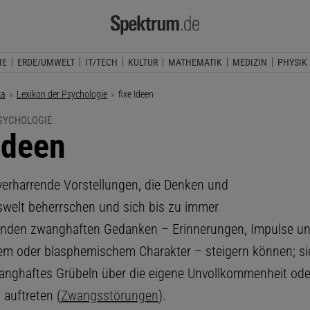
IE
ERDE/UMWELT
IT/TECH
KULTUR
MATHEMATIK
MEDIZIN
PHYSIK
ka
Lexikon der Psychologie
Aktuelle Seite:
fixe Ideen
PSYCHOLOGIE
 Ideen
 verharrende Vorstellungen, die Denken und
swelt beherrschen und sich bis zu immer
nden zwanghaften Gedanken – Erinnerungen, Impulse und
lem oder blasphemischem Charakter – steigern können; s
anghaftes Grübeln über die eigene Unvollkommenheit ode
 auftreten (
Zwangsstörungen
).