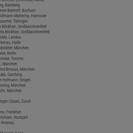
Berg, Bamberg
erner Bierhoff, Bochum
de Billmann-Mahecha, Hannover
irbaumer, Tübingen
s Blickhan, Großkarolinenfeld
ela Blickhan, Großkarolinenfeld
ickle, Landau
orkenau, Halle
ndstätter, München
ner, Berlin
kmeier, Toronto
ck, München
ernd Brosius, München
Bubb, Garching
rt-Hofmann, Singen
Büssing, München
tollo, München
stoph Clases, Zürich
rno, Frankfurt
drichsen, Stuttgart
, Ilmenau