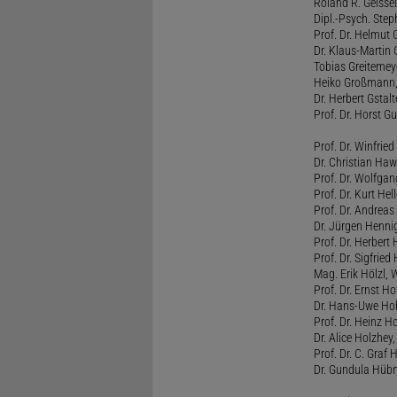
Roland R. Geissel
Dipl.-Psych. Ste
Prof. Dr. Helmut 
Dr. Klaus-Martin
Tobias Greitemey
Heiko Großmann,
Dr. Herbert Gstal
Prof. Dr. Horst 
Prof. Dr. Winfrie
Dr. Christian Haw
Prof. Dr. Wolfg
Prof. Dr. Kurt He
Prof. Dr. Andrea
Dr. Jürgen Henni
Prof. Dr. Herbert
Prof. Dr. Sigfrie
Mag. Erik Hölzl, 
Prof. Dr. Ernst Hof
Dr. Hans-Uwe Hoh
Prof. Dr. Heinz H
Dr. Alice Holzhey,
Prof. Dr. C. Graf
Dr. Gundula Hübn