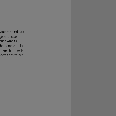
Autoren sind das
geber des seit
uch Arbeits-,
therapie. Er ist
 Bereich Umwelt-
derationstrainer.