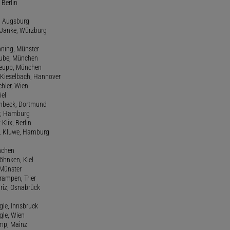
 Berlin
e, Augsburg
m Janke, Würzburg
nning, Münster
hube, München
 Keupp, München
 Kieselbach, Hannover
rchler, Wien
iel
einbeck, Dortmund
er, Hamburg
 Klix, Berlin
 H. Kluwe, Hamburg
nchen
Köhnken, Kiel
 Münster
Krampen, Trier
Kriz, Osnabrück
ngle, Innsbruck
ngle, Wien
amp, Mainz