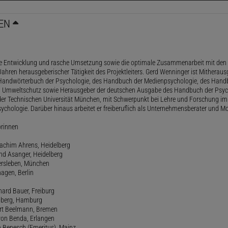
EN
le Entwicklung und rasche Umsetzung sowie die optimale Zusammenarbeit mit den 
ahren herausgeberischer Tätigkeit des Projektleiters. Gerd Wenninger ist Mitheraus
andwörterbuch der Psychologie, des Handbuch der Medienpsychologie, des Handb
 Umweltschutz sowie Herausgeber der deutschen Ausgabe des Handbuch der Psycho
der Technischen Universität München, mit Schwerpunkt bei Lehre und Forschung im
ychologie. Darüber hinaus arbeitet er freiberuflich als Unternehmensberater und Mo
orinnen
oachim Ahrens, Heidelberg
and Asanger, Heidelberg
ersleben, München
agen, Berlin
hard Bauer, Freiburg
amberg, Hamburg
ert Beelmann, Bremen
 von Benda, Erlangen
h Benesch (Emeritus), Mainz