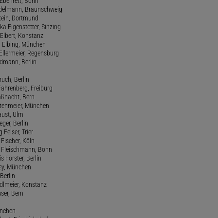
 Ebenrett, Bonn
 Edelmann, Braunschweig
stein, Dortmund
ka Eigenstetter, Sinzing
Elbert, Konstanz
d Elbing, München
Ellermeier, Regensburg
Erdmann, Berlin
ruch, Berlin
Fahrenberg, Freiburg
aßnacht, Bern
stenmeier, München
Faust, Ulm
eger, Berlin
 Felser, Trier
d Fischer, Köln
M. Fleischmann, Bonn
s Förster, Berlin
Frey, München
Berlin
edlmeier, Konstanz
user, Bern
ünchen