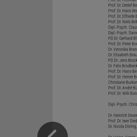
Prof. Dr. Detlef 
Prof. Dr. Hans W
Prof. Dr. Elfrie
Prof. Dr. Niels B
Dipl.-Psych. Clau
Dipl.-Psych. Dani
PD Dr. Gerhard Bl
Prof. Dr. Peter B
Dr. Veronika Bra
Dr. Elisabeth Brau
PD Dr. Jens Broc
Dr. Felix Brodbe
Prof. Dr. Hans-B
Prof. Dr. Heiner 
Christiane Burka
Prof. Dr. André 
Prof. Dr. Willi Bu
Dipl.-Psych. Chri
Dr. Heinrich Dese
Prof. Dr. Iwer Die
Dr. Nicola Döring