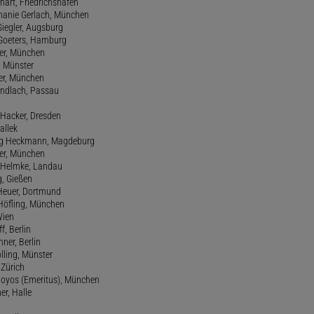
hart, Friedrichshafen
phanie Gerlach, München
Giegler, Augsburg
 Goeters, Hamburg
er, München
 Münster
ter, München
Gundlach, Passau
d Hacker, Dresden
allek
ang Heckmann, Magdeburg
ller, München
s Helmke, Landau
g, Gießen
 Heuer, Dortmund
d Höfling, München
Wien
f, Berlin
ner, Berlin
olling, Münster
 Zürich
 Hoyos (Emeritus), München
er, Halle