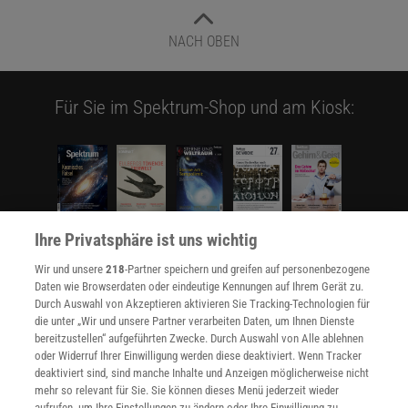
NACH OBEN
Für Sie im Spektrum-Shop und am Kiosk:
Ihre Privatsphäre ist uns wichtig
WEITERE NEUERSCHEINUNGEN
SPEKTRUM SHOP
Wir und unsere
218
-Partner speichern und greifen auf personenbezogene
Daten wie Browserdaten oder eindeutige Kennungen auf Ihrem Gerät zu.
Durch Auswahl von Akzeptieren aktivieren Sie Tracking-Technologien für
die unter „Wir und unsere Partner verarbeiten Daten, um Ihnen Dienste
Spektrum
.de-Newsletter abonnieren
bereitzustellen“ aufgeführten Zwecke. Durch Auswahl von Alle ablehnen
oder Widerruf Ihrer Einwilligung werden diese deaktiviert. Wenn Tracker
JETZT ANMELDEN!
deaktiviert sind, sind manche Inhalte und Anzeigen möglicherweise nicht
mehr so relevant für Sie. Sie können dieses Menü jederzeit wieder
aufrufen, um Ihre Einstellungen zu ändern oder Ihre Einwilligung zu