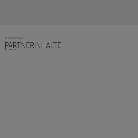
SPONSORED
PARTNERINHALTE
Anzeige