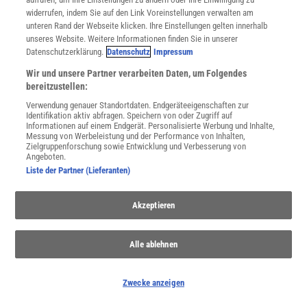
Sie können unsere Newsletter jederzeit wieder abbestellen. Infos zu unserem Umgang
mit Ihren personenbezogenen Daten finden Sie in unserer
Datenschutzerklärung
.
widerrufen, indem Sie auf den Link Voreinstellungen verwalten am
unteren Rand der Webseite klicken. Ihre Einstellungen gelten innerhalb
unseres Website. Weitere Informationen finden Sie in unserer
Datenschutzerklärung.
Datenschutz
Impressum
SERVICES
Wir und unsere Partner verarbeiten Daten, um Folgendes
Newsletter
bereitzustellen:
Kontakt
Verwendung genauer Standortdaten. Endgeräteeigenschaften zur
Spektrum Shop
Identifikation aktiv abfragen. Speichern von oder Zugriff auf
Im Handel kaufen
Informationen auf einem Endgerät. Personalisierte Werbung und Inhalte,
Messung von Werbeleistung und der Performance von Inhalten,
Presse
Zielgruppenforschung sowie Entwicklung und Verbesserung von
Verträge kündigen
Angeboten.
Widerruf
Liste der Partner (Lieferanten)
INFO
Akzeptieren
Mediadaten
Datenschutz
Nutzungsbedingungen
Alle ablehnen
Cookie-Einstellungen
Utiq verwalten
Zwecke anzeigen
Nutzungsbasierte Onlinewerbung
Alle Artikel