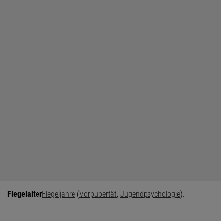
Flegelalter
Flegeljahre
(
Vorpubertät
,
Jugendpsychologie
).