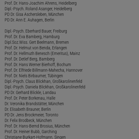
Prof. Dr. Hans-Joachim Ahrens, Heidelberg
Dipl.-Psych. Roland Asanger, Heidelberg
PD Dr. Gisa Aschersleben, München
PD Dr. Ann E. Auhagen, Berlin
Dipl.-Psych. Eberhard Bauer, Freiburg
Prof. Dr. Eva Bamberg, Hamburg
Dipl.Soz.Wiss. Gert Beelmann, Bremen
Prof. Dr. Helmut von Benda, Erlangen
Prof. Dr. Hellmuth Benesch (Emeritus), Mainz
Prof. Dr. Detlef Berg, Bamberg
Prof. Dr. Hans Werner Bierhoff, Bochum
Prof. Dr. Elfriede Billmann-Mahecha, Hannover
Prof. Dr. Niels Birbaumer, Tübingen
Dipl.-Psych. Claus Blickhan, Großkarolinenfeld
Dipl.-Psych. Daniela Blickhan, Großkarolinenfeld
PD Dr. Gerhard Blickle, Landau
Prof. Dr. Peter Borkenau, Halle
Dr. Veronika Brandstätter, München
Dr. Elisabeth Brauner, Berlin
PD Dr. Jens Brockmeier, Toronto
Dr. Felix Brodbeck, München
Prof. Dr. Hans-Bernd Brosius, München
Prof. Dr. Heiner Bubb, Garching
Christiane Burkart-Hofmann, Singen