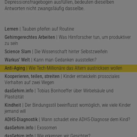
Depressionsfragebogen ausfüllen, bedeuten dieselben
Antworten nicht zwangsläufig dasselbe.
Lernen
| Tauben pfeifen auf Routine
Gehirngerechtes Arbeiten
| Was Hirnforscher tun, um produktiver
zu sein
Science Slam
| Die Wissenschaft hinter Selbstzweifeln
Warkus’ Welt
| Kann man Gedanken ausstellen?
Anti-Aging
| Wie Tech-Millionäre das Altern austricksen wollen
Kooperieren, teilen, streiten
| Kinder entwickeln prosoziales
Verhalten auf zwei Wegen
dasGehirn.info
| Tobias Bonhoeffer über Wirbelsäule und
Plastizität
Kindheit
| Der Bindungsstil beeinflusst womöglich, wie viele Kinder
jemand will
ADHS-Diagnostik
| Wann schadet eine ADHS-Diagnose dem Kind?
dasGehirn.info
| Exosomen
dasGehirn.info
| Wie erkennen wir Gesichter?