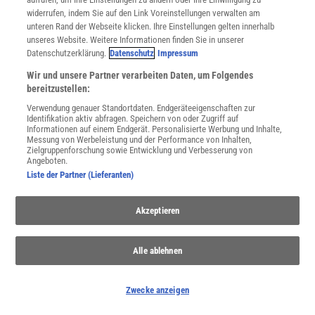
widerrufen, indem Sie auf den Link Voreinstellungen verwalten am
Für Sie im Spektrum-Shop und am Kiosk:
unteren Rand der Webseite klicken. Ihre Einstellungen gelten innerhalb
unseres Website. Weitere Informationen finden Sie in unserer
Datenschutzerklärung.
Datenschutz
Impressum
Wir und unsere Partner verarbeiten Daten, um Folgendes
bereitzustellen:
Verwendung genauer Standortdaten. Endgeräteeigenschaften zur
Identifikation aktiv abfragen. Speichern von oder Zugriff auf
Informationen auf einem Endgerät. Personalisierte Werbung und Inhalte,
WEITERE NEUERSCHEINUNGEN
SPEKTRUM SHOP
Messung von Werbeleistung und der Performance von Inhalten,
Zielgruppenforschung sowie Entwicklung und Verbesserung von
Angeboten.
Liste der Partner (Lieferanten)
Spektrum
.de-Newsletter abonnieren
Akzeptieren
JETZT ANMELDEN!
Alle ablehnen
Sie können unsere Newsletter jederzeit wieder abbestellen. Infos zu unserem Umgang
mit Ihren personenbezogenen Daten finden Sie in unserer
Datenschutzerklärung
.
Zwecke anzeigen