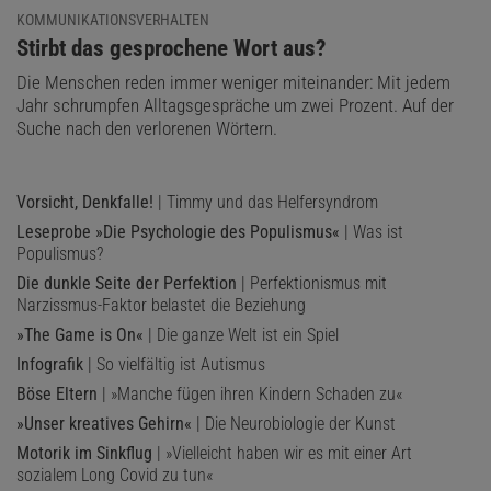
KOMMUNIKATIONSVERHALTEN
:
Stirbt das gesprochene Wort aus?
Die Menschen reden immer weniger miteinander: Mit jedem
Jahr schrumpfen Alltagsgespräche um zwei Prozent. Auf der
Suche nach den verlorenen Wörtern.
Vorsicht, Denkfalle!
| Timmy und das Helfersyndrom
Leseprobe »Die Psychologie des Populismus«
| Was ist
Populismus?
Die dunkle Seite der Perfektion
| Perfektionismus mit
Narzissmus-Faktor belastet die Beziehung
»The Game is On«
| Die ganze Welt ist ein Spiel
Infografik
| So vielfältig ist Autismus
Böse Eltern
| »Manche fügen ihren Kindern Schaden zu«
»Unser kreatives Gehirn«
| Die Neurobiologie der Kunst
Motorik im Sinkflug
| »Vielleicht haben wir es mit einer Art
sozialem Long Covid zu tun«