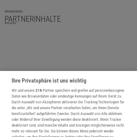
SPONSORED
PARTNERINHALTE
Anzeige
Ihre Privatsphäre ist uns wichtig
Wir und unsere
218
-Partner speichern und greifen auf personenbezogene
Daten wie Browserdaten oder eindeutige Kennungen auf Ihrem Gerät zu.
Durch Auswahl von Akzeptieren aktivieren Sie Tracking-Technologien für
die unter „Wir und unsere Partner verarbeiten Daten, um Ihnen Dienste
bereitzustellen“ aufgeführten Zwecke. Durch Auswahl von Alle ablehnen
oder Widerruf Ihrer Einwilligung werden diese deaktiviert. Wenn Tracker
NACH OBEN
deaktiviert sind, sind manche Inhalte und Anzeigen möglicherweise nicht
mehr so relevant für Sie. Sie können dieses Menü jederzeit wieder
aufrufen, um Ihre Einstellungen zu ändern oder Ihre Einwilligung zu