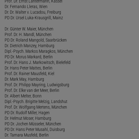
Prof. Dr. Ernst Lantermann, Kassel
Dr. Fernando Lleras, Wien
Dr. Dr. Walter v. Lucadou, Freiburg
PD Dr. Ursel Luka-Krausgrill, Mainz
Dr. Günter W. Maier, München
Prof. Dr. H. Mandl, München
PD Dr. Roland Mangold, Saarbrücken
Dr. Dietrich Manzey, Hamburg
Dipl.-Psych. Markos Maragkos, München
PD Dr. Morus Markard, Berlin
Prof. Dr. Hans J. Markowitsch, Bielefeld
Dr. Hans Peter Mattes, Berlin
Prof. Dr. Rainer Mausfeld, Kiel
Dr. Mark May, Hamburg
Prof. Dr. Philipp Mayring, Ludwigsburg
Prof. Dr. Elke van der Meer, Berlin
Dr. Albert Melter, Bonn
Dipl.-Psych. Brigitte Melzig, Landshut
Prof. Dr. Wolfgang Mertens, München
PD Dr. Rudolf Miller, Hagen
Dr. Helmut Moser, Hamburg
PD Dr. Jochen Müsseler, München
PD Dr. Hans Peter Musahl, Duisburg
Dr. Tamara Musfeld, Berlin