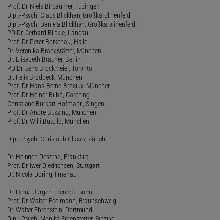
Prof. Dr. Niels Birbaumer, Tübingen
Dipl.-Psych. Claus Blickhan, Großkarolinenfeld
Dipl.-Psych. Daniela Blickhan, Großkarolinenfeld
PD Dr. Gerhard Blickle, Landau
Prof. Dr. Peter Borkenau, Halle
Dr. Veronika Brandstätter, München
Dr. Elisabeth Brauner, Berlin
PD Dr. Jens Brockmeier, Toronto
Dr. Felix Brodbeck, München
Prof. Dr. Hans-Bernd Brosius, München
Prof. Dr. Heiner Bubb, Garching
Christiane Burkart-Hofmann, Singen
Prof. Dr. André Büssing, München
Prof. Dr. Willi Butollo, München
Dipl.-Psych. Christoph Clases, Zürich
Dr. Heinrich Deserno, Frankfurt
Prof. Dr. Iwer Diedrichsen, Stuttgart
Dr. Nicola Döring, Ilmenau
Dr. Heinz-Jürgen Ebenrett, Bonn
Prof. Dr. Walter Edelmann, Braunschweig
Dr. Walter Ehrenstein, Dortmund
Dipl.-Psych. Monika Eigenstetter, Sinzing