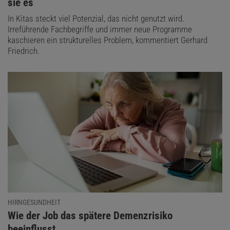
sie es
In Kitas steckt viel Potenzial, das nicht genutzt wird.
Irreführende Fachbegriffe und immer neue Programme
kaschieren ein strukturelles Problem, kommentiert Gerhard
Friedrich.
HIRNGESUNDHEIT
:
Wie der Job das spätere Demenzrisiko
beeinflusst