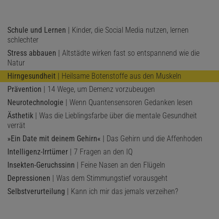
Schule und Lernen
| Kinder, die Social Media nutzen, lernen
schlechter
Stress abbauen
| Altstädte wirken fast so entspannend wie die
Natur
Hirngesundheit
| Heilsame Botenstoffe aus den Muskeln
Prävention
| 14 Wege, um Demenz vorzubeugen
Neurotechnologie
| Wenn Quantensensoren Gedanken lesen
Ästhetik
| Was die Lieblingsfarbe über die mentale Gesundheit
verrät
»Ein Date mit deinem Gehirn«
| Das Gehirn und die Affenhoden
Intelligenz-Irrtümer
| 7 Fragen an den IQ
Insekten-Geruchssinn
| Feine Nasen an den Flügeln
Depressionen
| Was dem Stimmungstief vorausgeht
Selbstverurteilung
| Kann ich mir das jemals verzeihen?