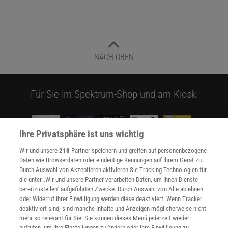
NACH OBEN
Für Sie im Spektrum-Shop und am Kiosk:
Ihre Privatsphäre ist uns wichtig
Wir und unsere
218
-Partner speichern und greifen auf personenbezogene
Daten wie Browserdaten oder eindeutige Kennungen auf Ihrem Gerät zu.
Durch Auswahl von Akzeptieren aktivieren Sie Tracking-Technologien für
WEITERE NEUERSCHEINUNGEN
SPEKTRUM SHOP
die unter „Wir und unsere Partner verarbeiten Daten, um Ihnen Dienste
bereitzustellen“ aufgeführten Zwecke. Durch Auswahl von Alle ablehnen
oder Widerruf Ihrer Einwilligung werden diese deaktiviert. Wenn Tracker
deaktiviert sind, sind manche Inhalte und Anzeigen möglicherweise nicht
mehr so relevant für Sie. Sie können dieses Menü jederzeit wieder
Spektrum
.de-Newsletter abonnieren
aufrufen, um Ihre Einstellungen zu ändern oder Ihre Einwilligung zu