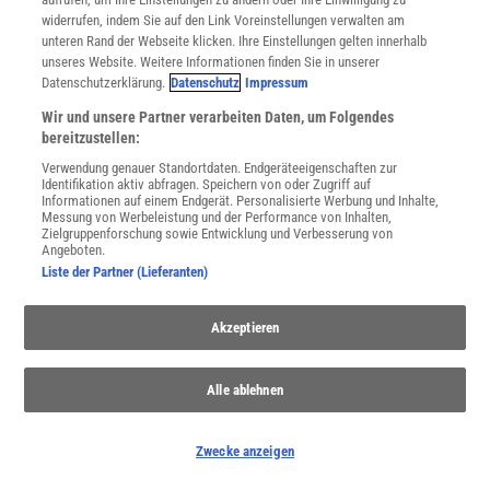
widerrufen, indem Sie auf den Link Voreinstellungen verwalten am
JETZT ANMELDEN!
unteren Rand der Webseite klicken. Ihre Einstellungen gelten innerhalb
unseres Website. Weitere Informationen finden Sie in unserer
Sie können unsere Newsletter jederzeit wieder abbestellen. Infos zu unserem Umgang
Datenschutzerklärung.
Datenschutz
Impressum
mit Ihren personenbezogenen Daten finden Sie in unserer
Datenschutzerklärung
.
Wir und unsere Partner verarbeiten Daten, um Folgendes
bereitzustellen:
Verwendung genauer Standortdaten. Endgeräteeigenschaften zur
SERVICES
Identifikation aktiv abfragen. Speichern von oder Zugriff auf
Newsletter
Informationen auf einem Endgerät. Personalisierte Werbung und Inhalte,
Messung von Werbeleistung und der Performance von Inhalten,
Kontakt
Zielgruppenforschung sowie Entwicklung und Verbesserung von
Spektrum Shop
Angeboten.
Liste der Partner (Lieferanten)
Im Handel kaufen
Presse
Verträge kündigen
Akzeptieren
Widerruf
INFO
Alle ablehnen
Mediadaten
Datenschutz
Zwecke anzeigen
Nutzungsbedingungen
Cookie-Einstellungen