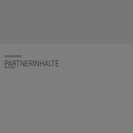
SPONSORED
PARTNERINHALTE
Anzeige