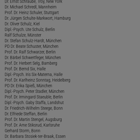
Dr. Ernst Schraube, Troy, New York
Dr. Michael Schredl, Mannheim
Prof. Dr. Heinz Schuler, Stuttgart
Dr. Jürgen Schulte-Markwort, Hamburg
Dr. Oliver Schulz, Kiel
Dipl.-Psych. Ute Schulz, Berlin
Ralf Schulze, Münster
Dr. Stefan Schulz-Hardt, München
PD Dr. Beate Schuster, München
Prof. Dr. Ralf Schwarzer, Berlin
Dr. Bärbel Schwertfeger, München
Prof. Dr. Herbert Selg, Bamberg
Prof. Dr. Bernd Six, Halle
Dipl.-Psych. Iris Six-Materna, Halle
Prof. Dr. Karlheinz Sonntag, Heidelberg
PD Dr. Erika Spieß, München
Dipl.-Psych. Peter Stadler, München
Prof. Dr. Irmingard Staeuble, Berlin
Dipl.-Psych. Gaby Staffa, Landshut
Dr. Friedrich-Wilhelm Steege, Bonn
Dr. Elfriede Steffan, Berlin
Prof. Dr. Martin Stengel, Augsburg
Prof. Dr. Arne Stiksrud, Karlsruhe
Gerhard Storm, Bonn
Dr. Barbara Stosiek-ter-Braak, Essen