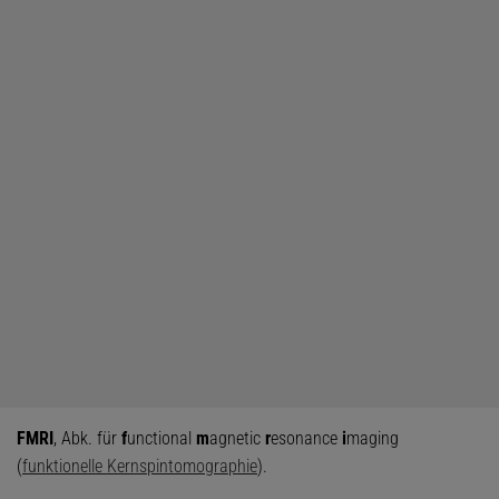
FMRI
, Abk. für
f
unctional
m
agnetic
r
esonance
i
maging
(
funktionelle Kernspintomographie
).