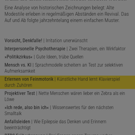
Eine Analyse von historischen Zeichnungen belegt: Alte
Modestile erleben in regelmäßigen Abständen ein Revival. Das
Auf und Ab folgte jahrzehntelang einem einfachen Muster.
Vorsicht, Denkfalle!
| Irritation unerwünscht
Interpersonelle Psychotherapie
| Zwei Therapien, ein Wirkfaktor
»Politikzirkus«
| Gute Ideen, trübe Quellen
Mensch vs. KI
| Sprachmodelle scheitern an Test zur selektiven
Aufmerksamkeit
Erlernen von Feinmotorik
| Künstliche Hand lernt Klavierspiel
durch Zuhören
Projektiver Test
| Nette Menschen wären lieber ein Zebra als ein
Löwe
»Ich rede, also bin ich«
| Wissenswertes für den nächsten
Smalltalk
Anfallsleiden
| Wie Epilepsie das Denken und Erinnern
beeinträchtigt