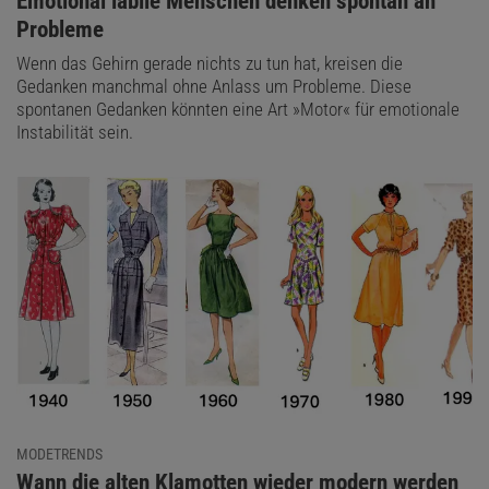
:
Emotional labile Menschen denken spontan an
Probleme
Wenn das Gehirn gerade nichts zu tun hat, kreisen die
Gedanken manchmal ohne Anlass um Probleme. Diese
spontanen Gedanken könnten eine Art »Motor« für emotionale
Instabilität sein.
MODETRENDS
:
Wann die alten Klamotten wieder modern werden