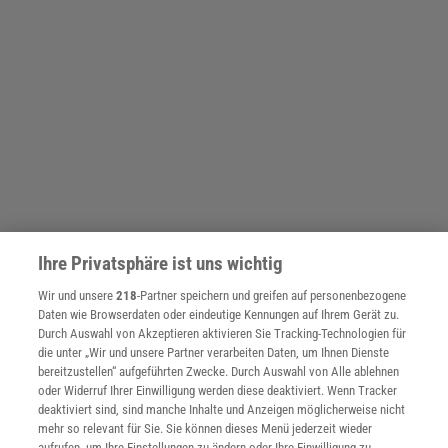
Ihre Privatsphäre ist uns wichtig
Wir und unsere
218
-Partner speichern und greifen auf personenbezogene
Daten wie Browserdaten oder eindeutige Kennungen auf Ihrem Gerät zu.
Durch Auswahl von Akzeptieren aktivieren Sie Tracking-Technologien für
SPONSORED
die unter „Wir und unsere Partner verarbeiten Daten, um Ihnen Dienste
PARTNERINHALTE
bereitzustellen“ aufgeführten Zwecke. Durch Auswahl von Alle ablehnen
Anzeige
oder Widerruf Ihrer Einwilligung werden diese deaktiviert. Wenn Tracker
deaktiviert sind, sind manche Inhalte und Anzeigen möglicherweise nicht
mehr so relevant für Sie. Sie können dieses Menü jederzeit wieder
aufrufen, um Ihre Einstellungen zu ändern oder Ihre Einwilligung zu