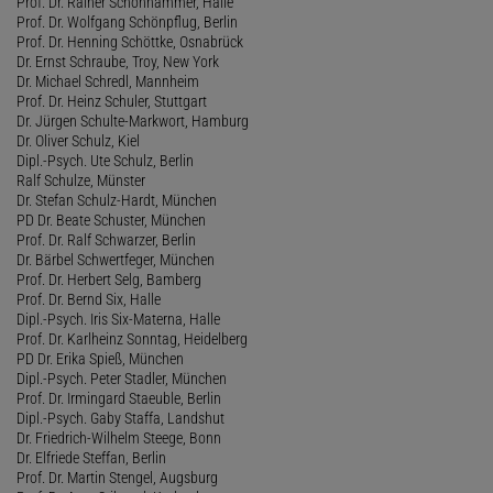
Prof. Dr. Rainer Schönhammer, Halle
Prof. Dr. Wolfgang Schönpflug, Berlin
Prof. Dr. Henning Schöttke, Osnabrück
Dr. Ernst Schraube, Troy, New York
Dr. Michael Schredl, Mannheim
Prof. Dr. Heinz Schuler, Stuttgart
Dr. Jürgen Schulte-Markwort, Hamburg
Dr. Oliver Schulz, Kiel
Dipl.-Psych. Ute Schulz, Berlin
Ralf Schulze, Münster
Dr. Stefan Schulz-Hardt, München
PD Dr. Beate Schuster, München
Prof. Dr. Ralf Schwarzer, Berlin
Dr. Bärbel Schwertfeger, München
Prof. Dr. Herbert Selg, Bamberg
Prof. Dr. Bernd Six, Halle
Dipl.-Psych. Iris Six-Materna, Halle
Prof. Dr. Karlheinz Sonntag, Heidelberg
PD Dr. Erika Spieß, München
Dipl.-Psych. Peter Stadler, München
Prof. Dr. Irmingard Staeuble, Berlin
Dipl.-Psych. Gaby Staffa, Landshut
Dr. Friedrich-Wilhelm Steege, Bonn
Dr. Elfriede Steffan, Berlin
Prof. Dr. Martin Stengel, Augsburg