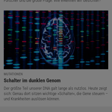
Forscher und die große Frage: Wie erkennen wir Gesichter?
MUTATIONEN
:
Schalter im dunklen Genom
Der größte Teil unserer DNA galt lange als nutzlos. Heute zeigt
sich: Genau dort sitzen wichtige »Schalter«, die Gene steuern –
und Krankheiten auslösen können.