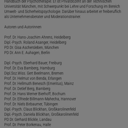
Handbuch der Psychotherapie. Er ist Privatdozent an der Technischen
Universität München, mit Schwerpunkt bei Lehre und Forschung im Bereich
Umwelt- und Sicherheitspsychologie. Darüber hinaus arbeitet er freiberuflich
als Unternehmensberater und Moderationstrainer.
Autoren und Autorinnen
Prof. Dr. Hans-Joachim Ahrens, Heidelberg
Dipl.-Psych. Roland Asanger, Heidelberg
PD Dr. Gisa Aschersleben, München
PD Dr. Ann E. Auhagen, Berlin
Dipl.-Psych. Eberhard Bauer, Freiburg
Prof. Dr. Eva Bamberg, Hamburg
Dipl.Soz.Wiss. Gert Beelmann, Bremen
Prof. Dr. Helmut von Benda, Erlangen
Prof. Dr. Hellmuth Benesch (Emeritus), Mainz
Prof. Dr. Detlef Berg, Bamberg
Prof. Dr. Hans Werner Bierhoff, Bochum
Prof. Dr. Elfriede Billmann-Mahecha, Hannover
Prof. Dr. Niels Birbaumer, Tübingen
Dipl.-Psych. Claus Blickhan, Großkarolinenfeld
Dipl.-Psych. Daniela Blickhan, Großkarolinenfeld
PD Dr. Gerhard Blickle, Landau
Prof. Dr. Peter Borkenau, Halle