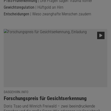
PTBS-Früherkennung
| Drei Fragen sagen Trauma vorher
Gewichtsregulation
| Hüftgold an Hirn
Entscheidungen
| Wieso zwanghafte Menschen zaudern
DASGEHIRN.INFO
:
Forschungspreis für Gesichtserkennung
Doris Tsao und Winrich Freiwald – zwei beeindruckende