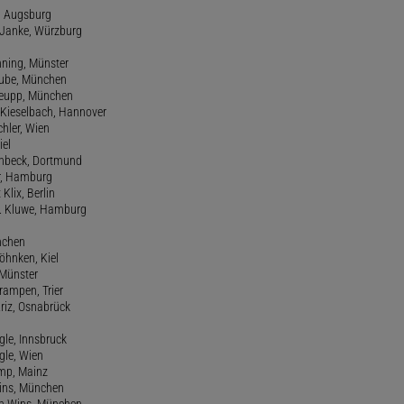
e, Augsburg
m Janke, Würzburg
nning, Münster
hube, München
 Keupp, München
 Kieselbach, Hannover
rchler, Wien
iel
einbeck, Dortmund
er, Hamburg
 Klix, Berlin
 H. Kluwe, Hamburg
nchen
Köhnken, Kiel
 Münster
Krampen, Trier
Kriz, Osnabrück
ngle, Innsbruck
ngle, Wien
amp, Mainz
ins, München
n Wins, München