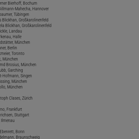
erner Bierhoff, Bochum
de Billmann-Mahecha, Hannover
irbaumer, Tübingen
s Blickhan, Großkarolinenfeld
ela Blickhan, Großkarolinenfeld
ickle, Landau
orkenau, Halle
ndstätter, München
ner, Berlin
kmeier, Toronto
ck, München
ernd Brosius, München
Bubb, Garching
rt-Hofmann, Singen
Büssing, München
tollo, München
stoph Clases, Zürich
rno, Frankfurt
drichsen, Stuttgart
, Ilmenau
 Ebenrett, Bonn
 Edelmann, Braunschweig