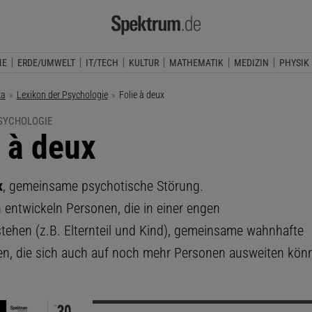
IE
ERDE/UMWELT
IT/TECH
KULTUR
MATHEMATIK
MEDIZIN
PHYSIK
ka
Lexikon der Psychologie
Aktuelle Seite:
Folie à deux
PSYCHOLOGIE
e à deux
x
, gemeinsame psychotische Störung.
h entwickeln Personen, die in einer engen
tehen (z.B. Elternteil und Kind), gemeinsame wahnhafte
en, die sich auch auf noch mehr Personen ausweiten kön