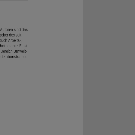
Autoren sind das
geber des seit
uch Arbeits-,
therapie. Er ist
 Bereich Umwelt-
derationstrainer.