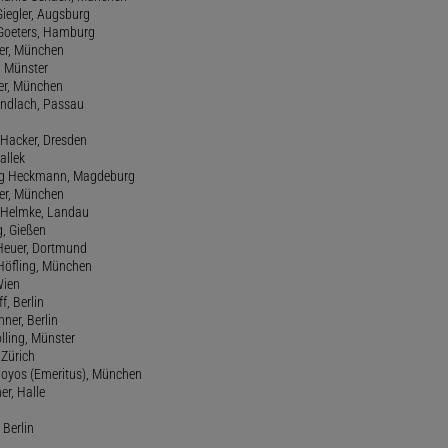
Giegler, Augsburg
 Goeters, Hamburg
er, München
 Münster
ter, München
Gundlach, Passau
d Hacker, Dresden
allek
ang Heckmann, Magdeburg
ller, München
s Helmke, Landau
g, Gießen
 Heuer, Dortmund
d Höfling, München
Wien
f, Berlin
ner, Berlin
olling, Münster
 Zürich
 Hoyos (Emeritus), München
er, Halle
 Berlin