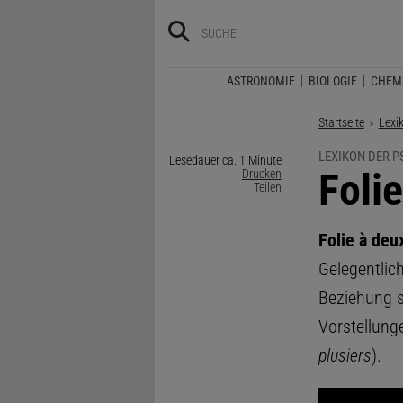
ASTRONOMIE
BIOLOGIE
CHEM
Startseite
Lexi
LEXIKON DER 
Lesedauer ca. 1 Minute
:
Foli
Drucken
Teilen
Folie à deu
Gelegentlic
Beziehung s
Vorstellung
plusiers
).