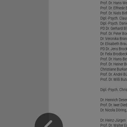
Prof. Dr. Hans W
Prof. Dr. Elfrie
Prof. Dr. Niels B
Dipl.-Psych. Clau
Dipl.-Psych. Dani
PD Dr. Gerhard Bl
Prof. Dr. Peter B
Dr. Veronika Bra
Dr. Elisabeth Brau
PD Dr. Jens Broc
Dr. Felix Brodbe
Prof. Dr. Hans-B
Prof. Dr. Heiner 
Christiane Burka
Prof. Dr. André 
Prof. Dr. Willi Bu
Dipl.-Psych. Chri
Dr. Heinrich Dese
Prof. Dr. Iwer Die
Dr. Nicola Döring
Dr. Heinz-Jürgen
Prof. Dr. Walter