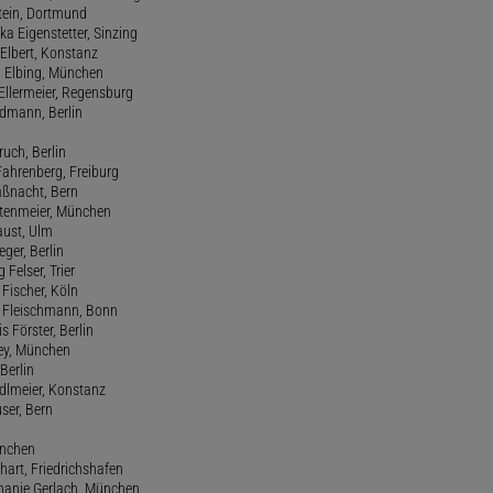
stein, Dortmund
ka Eigenstetter, Sinzing
Elbert, Konstanz
d Elbing, München
Ellermeier, Regensburg
Erdmann, Berlin
ruch, Berlin
Fahrenberg, Freiburg
aßnacht, Bern
stenmeier, München
Faust, Ulm
eger, Berlin
 Felser, Trier
d Fischer, Köln
M. Fleischmann, Bonn
s Förster, Berlin
Frey, München
Berlin
edlmeier, Konstanz
user, Bern
ünchen
hart, Friedrichshafen
phanie Gerlach, München