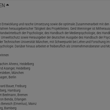
EN
le Entwicklung und rasche Umsetzung sowie die optimale Zusammenarbeit mit den 
ahren herausgeberischer Tätigkeit des Projektleiters. Gerd Wenninger ist Mitheraus
andwörterbuch der Psychologie, des Handbuch der Medienpsychologie, des Handb
 Umweltschutz sowie Herausgeber der deutschen Ausgabe des Handbuch der Psycho
der Technischen Universität München, mit Schwerpunkt bei Lehre und Forschung im
ychologie. Darüber hinaus arbeitet er freiberuflich als Unternehmensberater und Mo
orinnen
oachim Ahrens, Heidelberg
and Asanger, Heidelberg
ersleben, München
agen, Berlin
hard Bauer, Freiburg
amberg, Hamburg
ert Beelmann, Bremen
 von Benda, Erlangen
h Benesch (Emeritus), Mainz
Berg, Bamberg