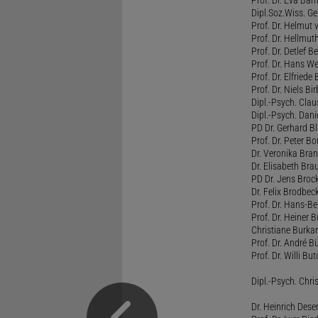
Dipl.Soz.Wiss. G
Prof. Dr. Helmut
Prof. Dr. Hellmut
Prof. Dr. Detlef 
Prof. Dr. Hans W
Prof. Dr. Elfrie
Prof. Dr. Niels B
Dipl.-Psych. Clau
Dipl.-Psych. Dani
PD Dr. Gerhard Bl
Prof. Dr. Peter B
Dr. Veronika Bra
Dr. Elisabeth Brau
PD Dr. Jens Broc
Dr. Felix Brodbe
Prof. Dr. Hans-B
Prof. Dr. Heiner 
Christiane Burka
Prof. Dr. André 
Prof. Dr. Willi Bu
Dipl.-Psych. Chri
Dr. Heinrich Dese