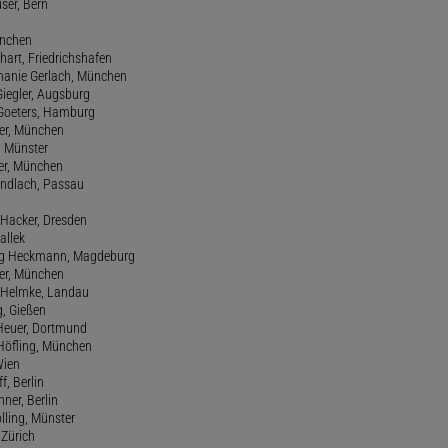
user, Bern
ünchen
hart, Friedrichshafen
phanie Gerlach, München
Giegler, Augsburg
 Goeters, Hamburg
er, München
 Münster
ter, München
Gundlach, Passau
d Hacker, Dresden
allek
ang Heckmann, Magdeburg
ller, München
s Helmke, Landau
g, Gießen
 Heuer, Dortmund
d Höfling, München
Wien
f, Berlin
ner, Berlin
olling, Münster
 Zürich