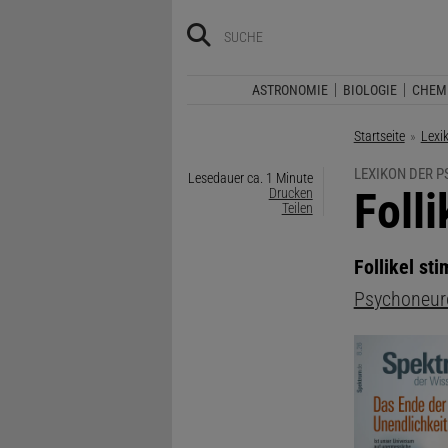
ASTRONOMIE
BIOLOGIE
CHEM
Startseite
Lexi
LEXIKON DER 
Lesedauer ca. 1 Minute
:
Foll
Drucken
Teilen
Follikel st
Psychoneur