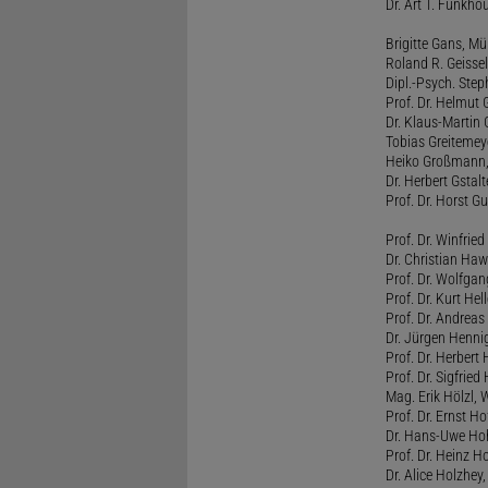
Dr. Art T. Funkho
Brigitte Gans, M
Roland R. Geissel
Dipl.-Psych. Ste
Prof. Dr. Helmut 
Dr. Klaus-Martin
Tobias Greitemey
Heiko Großmann,
Dr. Herbert Gstal
Prof. Dr. Horst 
Prof. Dr. Winfrie
Dr. Christian Haw
Prof. Dr. Wolfg
Prof. Dr. Kurt He
Prof. Dr. Andrea
Dr. Jürgen Henni
Prof. Dr. Herbert
Prof. Dr. Sigfrie
Mag. Erik Hölzl, 
Prof. Dr. Ernst Hof
Dr. Hans-Uwe Hoh
Prof. Dr. Heinz H
Dr. Alice Holzhey,