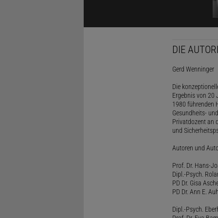
DIE AUTOR
Gerd Wenninger
Die konzeptionel
Ergebnis von 20 J
1980 führenden H
Gesundheits- und
Privatdozent an 
und Sicherheitsps
Autoren und Aut
Prof. Dr. Hans-J
Dipl.-Psych. Rol
PD Dr. Gisa Asch
PD Dr. Ann E. Auh
Dipl.-Psych. Eber
Prof. Dr. Eva B