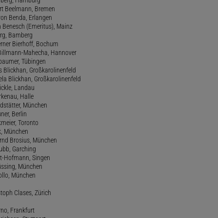
ert Beelmann, Bremen
 von Benda, Erlangen
h Benesch (Emeritus), Mainz
Berg, Bamberg
erner Bierhoff, Bochum
de Billmann-Mahecha, Hannover
irbaumer, Tübingen
s Blickhan, Großkarolinenfeld
ela Blickhan, Großkarolinenfeld
ickle, Landau
orkenau, Halle
ndstätter, München
ner, Berlin
kmeier, Toronto
ck, München
ernd Brosius, München
Bubb, Garching
rt-Hofmann, Singen
Büssing, München
tollo, München
stoph Clases, Zürich
rno, Frankfurt