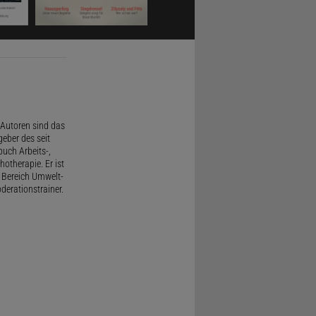
Autoren sind das
geber des seit
uch Arbeits-,
therapie. Er ist
 Bereich Umwelt-
derationstrainer.