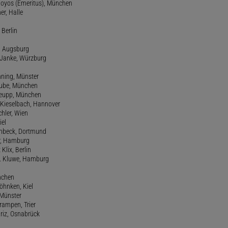
 Hoyos (Emeritus), München
er, Halle
 Berlin
e, Augsburg
m Janke, Würzburg
nning, Münster
hube, München
 Keupp, München
 Kieselbach, Hannover
rchler, Wien
iel
einbeck, Dortmund
er, Hamburg
 Klix, Berlin
 H. Kluwe, Hamburg
nchen
Köhnken, Kiel
 Münster
Krampen, Trier
Kriz, Osnabrück