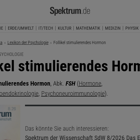
IE
ERDE/UMWELT
IT/TECH
KULTUR
MATHEMATIK
MEDIZIN
PHYSIK
ka
Lexikon der Psychologie
Aktuelle Seite:
Follikel stimulierendes Hormon
PSYCHOLOGIE
ikel stimulierendes Ho
imulierendes Hormon
, Abk.
FSH
(
Hormone
,
oendokrinologie
,
Psychoneuroimmunologie
).
Das könnte Sie auch interessieren:
Spektrum der Wissenschaft
SdW 8/2026 Das E