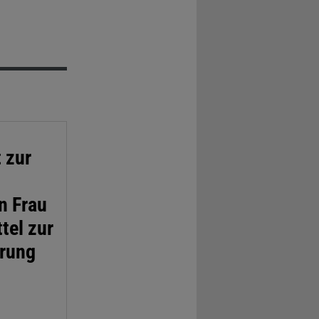
t zur
n Frau
tel zur
erung