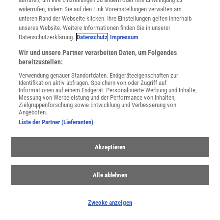
widerrufen, indem Sie auf den Link Voreinstellungen verwalten am
unteren Rand der Webseite klicken. Ihre Einstellungen gelten innerhalb
unseres Website. Weitere Informationen finden Sie in unserer
Datenschutzerklärung.
Datenschutz
Impressum
Wir und unsere Partner verarbeiten Daten, um Folgendes
bereitzustellen:
WEITERE NEUERSCHEINUNGEN
SPEKTRUM SHOP
Verwendung genauer Standortdaten. Endgeräteeigenschaften zur
Identifikation aktiv abfragen. Speichern von oder Zugriff auf
Informationen auf einem Endgerät. Personalisierte Werbung und Inhalte,
Messung von Werbeleistung und der Performance von Inhalten,
Zielgruppenforschung sowie Entwicklung und Verbesserung von
Spektrum
.de-Newsletter abonnieren
Angeboten.
Liste der Partner (Lieferanten)
JETZT ANMELDEN!
Akzeptieren
Sie können unsere Newsletter jederzeit wieder abbestellen. Infos zu unserem Umgang
mit Ihren personenbezogenen Daten finden Sie in unserer
Datenschutzerklärung
.
Alle ablehnen
SERVICES
Zwecke anzeigen
Newsletter