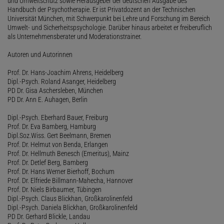
und Umweltschutz sowie Herausgeber der deutschen Ausgabe des
Handbuch der Psychotherapie. Er ist Privatdozent an der Technischen
Universität München, mit Schwerpunkt bei Lehre und Forschung im Bereich
Umwelt- und Sicherheitspsychologie. Darüber hinaus arbeitet er freiberuflich
als Unternehmensberater und Moderationstrainer.
Autoren und Autorinnen
Prof. Dr. Hans-Joachim Ahrens, Heidelberg
Dipl.-Psych. Roland Asanger, Heidelberg
PD Dr. Gisa Aschersleben, München
PD Dr. Ann E. Auhagen, Berlin
Dipl.-Psych. Eberhard Bauer, Freiburg
Prof. Dr. Eva Bamberg, Hamburg
Dipl.Soz.Wiss. Gert Beelmann, Bremen
Prof. Dr. Helmut von Benda, Erlangen
Prof. Dr. Hellmuth Benesch (Emeritus), Mainz
Prof. Dr. Detlef Berg, Bamberg
Prof. Dr. Hans Werner Bierhoff, Bochum
Prof. Dr. Elfriede Billmann-Mahecha, Hannover
Prof. Dr. Niels Birbaumer, Tübingen
Dipl.-Psych. Claus Blickhan, Großkarolinenfeld
Dipl.-Psych. Daniela Blickhan, Großkarolinenfeld
PD Dr. Gerhard Blickle, Landau