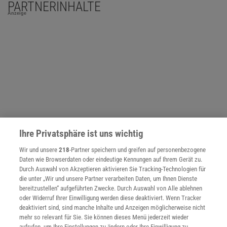
PARTNERINHALTE
Anzeige
Ihre Privatsphäre ist uns wichtig
Wir und unsere
218
-Partner speichern und greifen auf personenbezogene
Daten wie Browserdaten oder eindeutige Kennungen auf Ihrem Gerät zu.
Durch Auswahl von Akzeptieren aktivieren Sie Tracking-Technologien für
die unter „Wir und unsere Partner verarbeiten Daten, um Ihnen Dienste
NACH OBEN
bereitzustellen“ aufgeführten Zwecke. Durch Auswahl von Alle ablehnen
oder Widerruf Ihrer Einwilligung werden diese deaktiviert. Wenn Tracker
deaktiviert sind, sind manche Inhalte und Anzeigen möglicherweise nicht
Für Sie im Spektrum-Shop und am Kiosk:
mehr so relevant für Sie. Sie können dieses Menü jederzeit wieder
aufrufen, um Ihre Einstellungen zu ändern oder Ihre Einwilligung zu