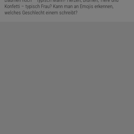
Daumen hoch – typisch Mann? Herzen, Blumen, Tiere und
Konfetti – typisch Frau? Kann man an Emojis erkennen,
welches Geschlecht einem schreibt?