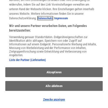
mit Ihren personenbezogenen Daten finden Sie in unserer
Datenschutzerklärung
.
widerrufen, indem Sie auf den Link Voreinstellungen verwalten am
unteren Rand der Webseite klicken. Ihre Einstellungen gelten innerhalb
unseres Website. Weitere Informationen finden Sie in unserer
Datenschutzerklärung.
Datenschutz
Impressum
SERVICES
Wir und unsere Partner verarbeiten Daten, um Folgendes
Newsletter
bereitzustellen:
Kontakt
Verwendung genauer Standortdaten. Endgeräteeigenschaften zur
Spektrum Shop
Identifikation aktiv abfragen. Speichern von oder Zugriff auf
Im Handel kaufen
Informationen auf einem Endgerät. Personalisierte Werbung und Inhalte,
Messung von Werbeleistung und der Performance von Inhalten,
Presse
Zielgruppenforschung sowie Entwicklung und Verbesserung von
Verträge kündigen
Angeboten.
Liste der Partner (Lieferanten)
INFO
Mediadaten
Akzeptieren
Datenschutz
Nutzungsbedingungen
Cookie-Einstellungen
Alle ablehnen
Utiq verwalten
Nutzungsbasierte Onlinewerbung
Alle Artikel
Zwecke anzeigen
Impressum