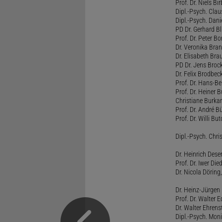
Prof. Dr. Niels B
Dipl.-Psych. Clau
Dipl.-Psych. Dani
PD Dr. Gerhard Bl
Prof. Dr. Peter B
Dr. Veronika Bra
Dr. Elisabeth Brau
PD Dr. Jens Broc
Dr. Felix Brodbe
Prof. Dr. Hans-B
Prof. Dr. Heiner 
Christiane Burka
Prof. Dr. André 
Prof. Dr. Willi Bu
Dipl.-Psych. Chri
Dr. Heinrich Dese
Prof. Dr. Iwer Die
Dr. Nicola Döring
Dr. Heinz-Jürgen
Prof. Dr. Walter
Dr. Walter Ehren
Dipl.-Psych. Moni