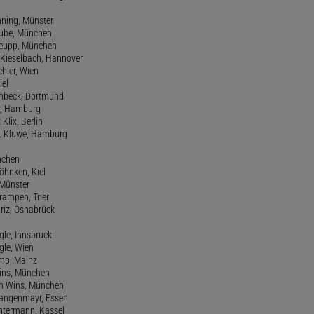
nning, Münster
hube, München
 Keupp, München
 Kieselbach, Hannover
rchler, Wien
iel
einbeck, Dortmund
er, Hamburg
 Klix, Berlin
 H. Kluwe, Hamburg
nchen
Köhnken, Kiel
 Münster
Krampen, Trier
Kriz, Osnabrück
ngle, Innsbruck
ngle, Wien
amp, Mainz
ins, München
n Wins, München
 Langenmayr, Essen
antermann, Kassel