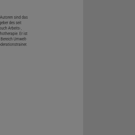
Autoren sind das
geber des seit
uch Arbeits-,
therapie. Er ist
 Bereich Umwelt-
derationstrainer.