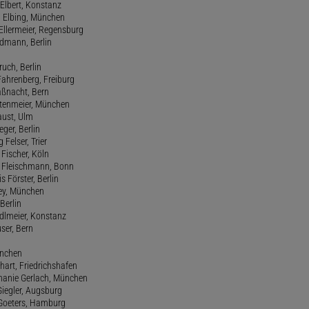
Elbert, Konstanz
d Elbing, München
Ellermeier, Regensburg
Erdmann, Berlin
ruch, Berlin
Fahrenberg, Freiburg
aßnacht, Bern
stenmeier, München
Faust, Ulm
eger, Berlin
 Felser, Trier
d Fischer, Köln
M. Fleischmann, Bonn
s Förster, Berlin
Frey, München
Berlin
edlmeier, Konstanz
user, Bern
ünchen
hart, Friedrichshafen
phanie Gerlach, München
Giegler, Augsburg
 Goeters, Hamburg