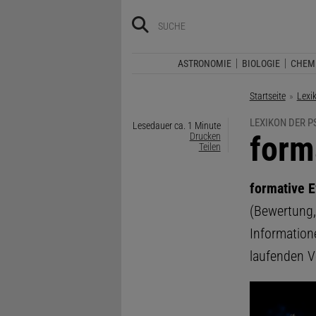
ASTRONOMIE
BIOLOGIE
CHEM
Startseite
Lexi
LEXIKON DER 
Lesedauer ca. 1 Minute
:
form
Drucken
Teilen
formative E
(Bewertung,
Information
laufenden V