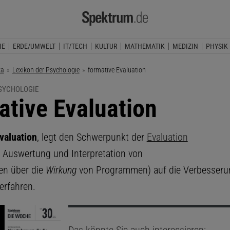
IE
ERDE/UMWELT
IT/TECH
KULTUR
MATHEMATIK
MEDIZIN
PHYSIK
ka
Lexikon der Psychologie
Aktuelle Seite:
formative Evaluation
PSYCHOLOGIE
ative Evaluation
valuation
, legt den Schwerpunkt der
Evaluation
 Auswertung und Interpretation von
en über die
Wirkung
von Programmen) auf die Verbesseru
erfahren.