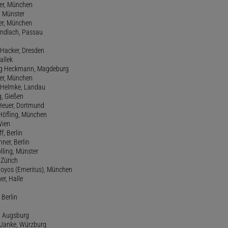
er, München
 Münster
ter, München
Gundlach, Passau
d Hacker, Dresden
allek
ang Heckmann, Magdeburg
ller, München
s Helmke, Landau
g, Gießen
 Heuer, Dortmund
d Höfling, München
Wien
f, Berlin
ner, Berlin
olling, Münster
 Zürich
 Hoyos (Emeritus), München
er, Halle
 Berlin
e, Augsburg
m Janke, Würzburg