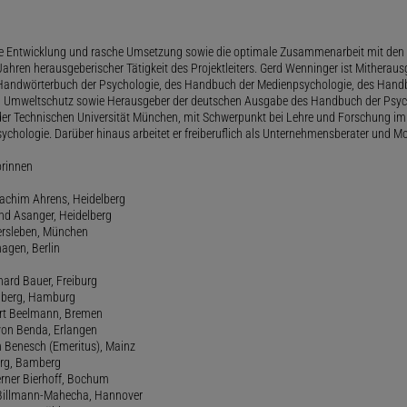
le Entwicklung und rasche Umsetzung sowie die optimale Zusammenarbeit mit den 
ahren herausgeberischer Tätigkeit des Projektleiters. Gerd Wenninger ist Mitheraus
andwörterbuch der Psychologie, des Handbuch der Medienpsychologie, des Handb
 Umweltschutz sowie Herausgeber der deutschen Ausgabe des Handbuch der Psycho
der Technischen Universität München, mit Schwerpunkt bei Lehre und Forschung im
ychologie. Darüber hinaus arbeitet er freiberuflich als Unternehmensberater und Mo
orinnen
oachim Ahrens, Heidelberg
and Asanger, Heidelberg
ersleben, München
agen, Berlin
hard Bauer, Freiburg
amberg, Hamburg
ert Beelmann, Bremen
 von Benda, Erlangen
h Benesch (Emeritus), Mainz
Berg, Bamberg
erner Bierhoff, Bochum
de Billmann-Mahecha, Hannover