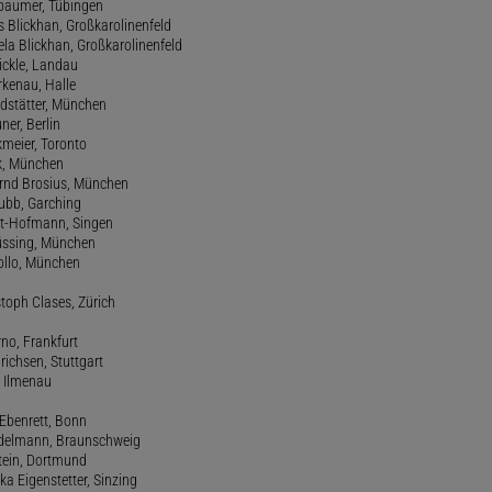
irbaumer, Tübingen
s Blickhan, Großkarolinenfeld
ela Blickhan, Großkarolinenfeld
ickle, Landau
orkenau, Halle
ndstätter, München
ner, Berlin
kmeier, Toronto
ck, München
ernd Brosius, München
Bubb, Garching
rt-Hofmann, Singen
Büssing, München
tollo, München
stoph Clases, Zürich
rno, Frankfurt
drichsen, Stuttgart
, Ilmenau
 Ebenrett, Bonn
 Edelmann, Braunschweig
stein, Dortmund
ka Eigenstetter, Sinzing