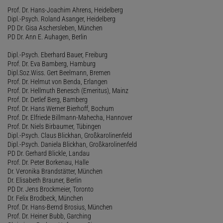
Prof. Dr. Hans-Joachim Ahrens, Heidelberg
Dipl.-Psych. Roland Asanger, Heidelberg
PD Dr. Gisa Aschersleben, München
PD Dr. Ann E. Auhagen, Berlin
Dipl.-Psych. Eberhard Bauer, Freiburg
Prof. Dr. Eva Bamberg, Hamburg
Dipl.Soz.Wiss. Gert Beelmann, Bremen
Prof. Dr. Helmut von Benda, Erlangen
Prof. Dr. Hellmuth Benesch (Emeritus), Mainz
Prof. Dr. Detlef Berg, Bamberg
Prof. Dr. Hans Werner Bierhoff, Bochum
Prof. Dr. Elfriede Billmann-Mahecha, Hannover
Prof. Dr. Niels Birbaumer, Tübingen
Dipl.-Psych. Claus Blickhan, Großkarolinenfeld
Dipl.-Psych. Daniela Blickhan, Großkarolinenfeld
PD Dr. Gerhard Blickle, Landau
Prof. Dr. Peter Borkenau, Halle
Dr. Veronika Brandstätter, München
Dr. Elisabeth Brauner, Berlin
PD Dr. Jens Brockmeier, Toronto
Dr. Felix Brodbeck, München
Prof. Dr. Hans-Bernd Brosius, München
Prof. Dr. Heiner Bubb, Garching