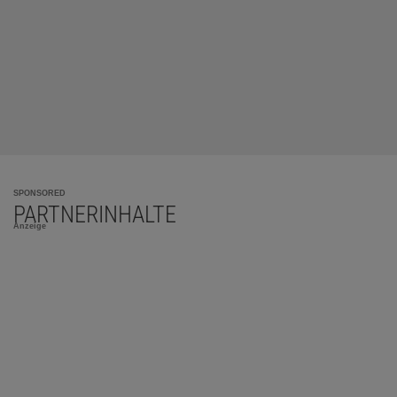
SPONSORED
PARTNERINHALTE
Anzeige