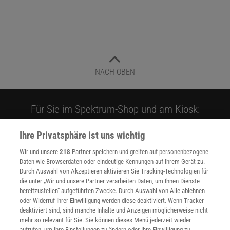
NACH OBEN
Für Sie im Spektrum-Shop und am Kiosk:
Ihre Privatsphäre ist uns wichtig
Wir und unsere
218
-Partner speichern und greifen auf personenbezogene
Daten wie Browserdaten oder eindeutige Kennungen auf Ihrem Gerät zu.
Durch Auswahl von Akzeptieren aktivieren Sie Tracking-Technologien für
die unter „Wir und unsere Partner verarbeiten Daten, um Ihnen Dienste
bereitzustellen“ aufgeführten Zwecke. Durch Auswahl von Alle ablehnen
WEITERE NEUERSCHEINUNGEN
SPEKTRUM SHOP
oder Widerruf Ihrer Einwilligung werden diese deaktiviert. Wenn Tracker
deaktiviert sind, sind manche Inhalte und Anzeigen möglicherweise nicht
mehr so relevant für Sie. Sie können dieses Menü jederzeit wieder
aufrufen, um Ihre Einstellungen zu ändern oder Ihre Einwilligung zu