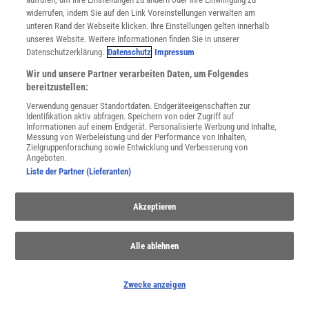
Spektrum
.de-Newsletter abonnieren
widerrufen, indem Sie auf den Link Voreinstellungen verwalten am
unteren Rand der Webseite klicken. Ihre Einstellungen gelten innerhalb
JETZT ANMELDEN!
unseres Website. Weitere Informationen finden Sie in unserer
Datenschutzerklärung.
Datenschutz
Impressum
Sie können unsere Newsletter jederzeit wieder abbestellen. Infos zu unserem Umgang
Wir und unsere Partner verarbeiten Daten, um Folgendes
mit Ihren personenbezogenen Daten finden Sie in unserer
Datenschutzerklärung
.
bereitzustellen:
Verwendung genauer Standortdaten. Endgeräteeigenschaften zur
Identifikation aktiv abfragen. Speichern von oder Zugriff auf
Informationen auf einem Endgerät. Personalisierte Werbung und Inhalte,
SERVICES
Messung von Werbeleistung und der Performance von Inhalten,
Newsletter
Zielgruppenforschung sowie Entwicklung und Verbesserung von
Angeboten.
Kontakt
Liste der Partner (Lieferanten)
Spektrum Shop
Im Handel kaufen
Presse
Akzeptieren
Verträge kündigen
Widerruf
Alle ablehnen
INFO
Mediadaten
Zwecke anzeigen
Datenschutz
Nutzungsbedingungen