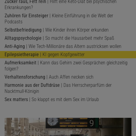
Zucker raus, Fett rein
| Hilft eine Keto-Diät bei psychischen
Erkrankungen?
Zuhören für Einsteiger
| Kleine Einführung in die Welt der
Podcasts
Selbstbefriedigung
| Wie Kinder ihren Körper erkunden
Alltagspsychologie
| So macht die Hausarbeit mehr Spaß
Anti-Aging
| Wie Tech-Millionäre das Altern austricksen wollen
Epilepsietherapie
| KI gegen Kopfgewitter
Aufmerksamkeit
| Kann das Gehirn zwei Gesprächen gleichzeitig
folgen?
Verhaltensforschung
| Auch Affen necken sich
Harmonie aus der Duftdrüse
| Das Herrscherparfüm der
Nacktmull-Königin
Sex matters
| So klappt es mit dem Sex im Urlaub