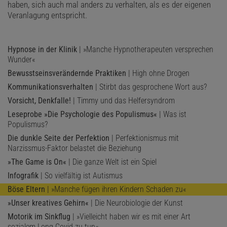
haben, sich auch mal anders zu verhalten, als es der eigenen
Veranlagung entspricht.
Hypnose in der Klinik
| »Manche Hypnotherapeuten versprechen
Wunder«
Bewusstseinsverändernde Praktiken
| High ohne Drogen
Kommunikationsverhalten
| Stirbt das gesprochene Wort aus?
Vorsicht, Denkfalle!
| Timmy und das Helfersyndrom
Leseprobe »Die Psychologie des Populismus«
| Was ist
Populismus?
Die dunkle Seite der Perfektion
| Perfektionismus mit
Narzissmus-Faktor belastet die Beziehung
»The Game is On«
| Die ganze Welt ist ein Spiel
Infografik
| So vielfältig ist Autismus
Böse Eltern
| »Manche fügen ihren Kindern Schaden zu«
»Unser kreatives Gehirn«
| Die Neurobiologie der Kunst
Motorik im Sinkflug
| »Vielleicht haben wir es mit einer Art
sozialem Long Covid zu tun«