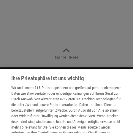
NACH OBEN
Ihre Privatsphäre ist uns wichtig
Für Sie im Spektrum-Shop und am Kiosk:
Wir und unsere
218
-Partner speichern und greifen auf personenbezogene
Daten wie Browserdaten oder eindeutige Kennungen auf Ihrem Gerät zu.
Durch Auswahl von Akzeptieren aktivieren Sie Tracking-Technologien für
die unter „Wir und unsere Partner verarbeiten Daten, um Ihnen Dienste
bereitzustellen“ aufgeführten Zwecke. Durch Auswahl von Alle ablehnen
oder Widerruf Ihrer Einwilligung werden diese deaktiviert. Wenn Tracker
deaktiviert sind, sind manche Inhalte und Anzeigen möglicherweise nicht
mehr so relevant für Sie. Sie können dieses Menü jederzeit wieder
WEITERE NEUERSCHEINUNGEN
SPEKTRUM SHOP
aufrufen, um Ihre Einstellungen zu ändern oder Ihre Einwilligung zu