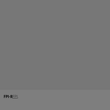
FPI-R
FPI
.