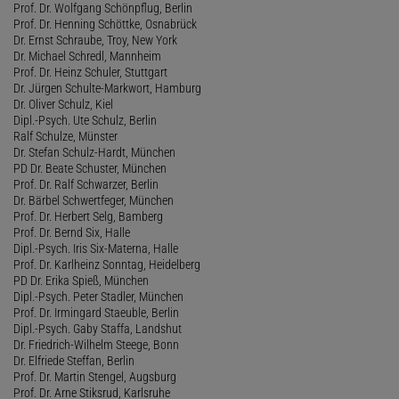
Prof. Dr. Wolfgang Schönpflug, Berlin
Prof. Dr. Henning Schöttke, Osnabrück
Dr. Ernst Schraube, Troy, New York
Dr. Michael Schredl, Mannheim
Prof. Dr. Heinz Schuler, Stuttgart
Dr. Jürgen Schulte-Markwort, Hamburg
Dr. Oliver Schulz, Kiel
Dipl.-Psych. Ute Schulz, Berlin
Ralf Schulze, Münster
Dr. Stefan Schulz-Hardt, München
PD Dr. Beate Schuster, München
Prof. Dr. Ralf Schwarzer, Berlin
Dr. Bärbel Schwertfeger, München
Prof. Dr. Herbert Selg, Bamberg
Prof. Dr. Bernd Six, Halle
Dipl.-Psych. Iris Six-Materna, Halle
Prof. Dr. Karlheinz Sonntag, Heidelberg
PD Dr. Erika Spieß, München
Dipl.-Psych. Peter Stadler, München
Prof. Dr. Irmingard Staeuble, Berlin
Dipl.-Psych. Gaby Staffa, Landshut
Dr. Friedrich-Wilhelm Steege, Bonn
Dr. Elfriede Steffan, Berlin
Prof. Dr. Martin Stengel, Augsburg
Prof. Dr. Arne Stiksrud, Karlsruhe