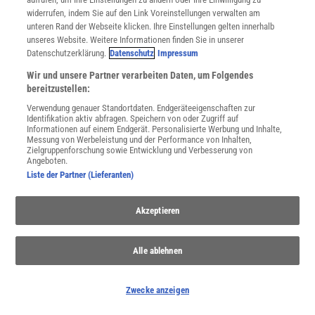
widerrufen, indem Sie auf den Link Voreinstellungen verwalten am
unteren Rand der Webseite klicken. Ihre Einstellungen gelten innerhalb
unseres Website. Weitere Informationen finden Sie in unserer
Spektrum
.de-Newsletter abonnieren
Datenschutzerklärung.
Datenschutz
Impressum
Wir und unsere Partner verarbeiten Daten, um Folgendes
JETZT ANMELDEN!
bereitzustellen:
Sie können unsere Newsletter jederzeit wieder abbestellen. Infos zu unserem Umgang
Verwendung genauer Standortdaten. Endgeräteeigenschaften zur
mit Ihren personenbezogenen Daten finden Sie in unserer
Datenschutzerklärung
.
Identifikation aktiv abfragen. Speichern von oder Zugriff auf
Informationen auf einem Endgerät. Personalisierte Werbung und Inhalte,
Messung von Werbeleistung und der Performance von Inhalten,
Zielgruppenforschung sowie Entwicklung und Verbesserung von
Angeboten.
SERVICES
Liste der Partner (Lieferanten)
Newsletter
Kontakt
Akzeptieren
Spektrum Shop
Im Handel kaufen
Presse
Alle ablehnen
Verträge kündigen
INFO
Zwecke anzeigen
Mediadaten