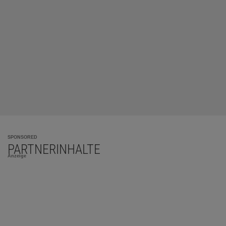
SPONSORED
PARTNERINHALTE
Anzeige