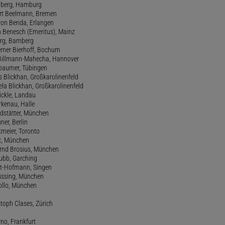
amberg, Hamburg
ert Beelmann, Bremen
 von Benda, Erlangen
h Benesch (Emeritus), Mainz
Berg, Bamberg
erner Bierhoff, Bochum
de Billmann-Mahecha, Hannover
irbaumer, Tübingen
s Blickhan, Großkarolinenfeld
ela Blickhan, Großkarolinenfeld
ickle, Landau
orkenau, Halle
ndstätter, München
ner, Berlin
kmeier, Toronto
ck, München
ernd Brosius, München
Bubb, Garching
rt-Hofmann, Singen
Büssing, München
tollo, München
stoph Clases, Zürich
rno, Frankfurt