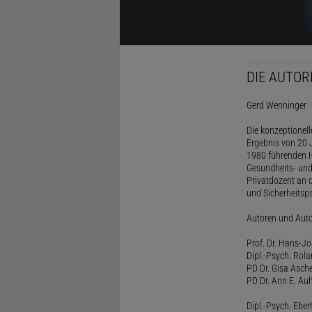
DIE AUTOR
Gerd Wenninger
Die konzeptionel
Ergebnis von 20 J
1980 führenden H
Gesundheits- und
Privatdozent an 
und Sicherheitsps
Autoren und Aut
Prof. Dr. Hans-J
Dipl.-Psych. Rol
PD Dr. Gisa Asch
PD Dr. Ann E. Auh
Dipl.-Psych. Eber