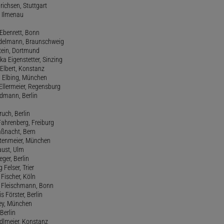
drichsen, Stuttgart
, Ilmenau
 Ebenrett, Bonn
 Edelmann, Braunschweig
stein, Dortmund
ka Eigenstetter, Sinzing
Elbert, Konstanz
d Elbing, München
Ellermeier, Regensburg
Erdmann, Berlin
ruch, Berlin
Fahrenberg, Freiburg
aßnacht, Bern
stenmeier, München
Faust, Ulm
eger, Berlin
 Felser, Trier
d Fischer, Köln
M. Fleischmann, Bonn
s Förster, Berlin
Frey, München
Berlin
edlmeier, Konstanz