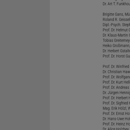
Dr. Art T. Funkho
Brigitte Gans, M
Roland R. Geissel
Dipl.-Psych. Ste
Prof. Dr. Helmut 
Dr. Klaus-Martin
Tobias Greitemey
Heiko Großmann,
Dr. Herbert Gstal
Prof. Dr. Horst 
Prof. Dr. Winfrie
Dr. Christian Haw
Prof. Dr. Wolfg
Prof. Dr. Kurt He
Prof. Dr. Andrea
Dr. Jürgen Henni
Prof. Dr. Herbert
Prof. Dr. Sigfrie
Mag. Erik Hölzl, 
Prof. Dr. Ernst Hof
Dr. Hans-Uwe Hoh
Prof. Dr. Heinz H
Dr. Alice Holzhey,