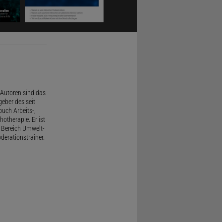
Autoren sind das
geber des seit
uch Arbeits-,
therapie. Er ist
 Bereich Umwelt-
derationstrainer.