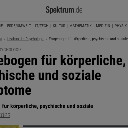
IE
ERDE/UMWELT
IT/TECH
KULTUR
MATHEMATIK
MEDIZIN
PHYSIK
ka
Lexikon der Psychologie
Aktuelle Seite:
Fragebogen für körperliche, psychische und sozia
PSYCHOLOGIE
ebogen für körperliche,
hische und soziale
ptome
für körperliche, psychische und soziale
KÖPS
.