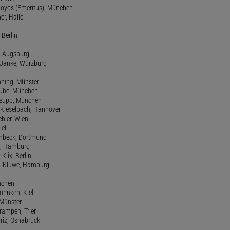
 Hoyos (Emeritus), München
er, Halle
 Berlin
e, Augsburg
m Janke, Würzburg
nning, Münster
hube, München
 Keupp, München
 Kieselbach, Hannover
rchler, Wien
iel
einbeck, Dortmund
er, Hamburg
 Klix, Berlin
 H. Kluwe, Hamburg
nchen
Köhnken, Kiel
 Münster
Krampen, Trier
Kriz, Osnabrück