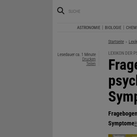
ASTRONOMIE
BIOLOGIE
CHEM
Startseite
Lexi
LEXIKON DER 
Lesedauer ca. 1 Minute
:
Frag
Drucken
Teilen
psyc
Sym
Fragebogen 
Symptome