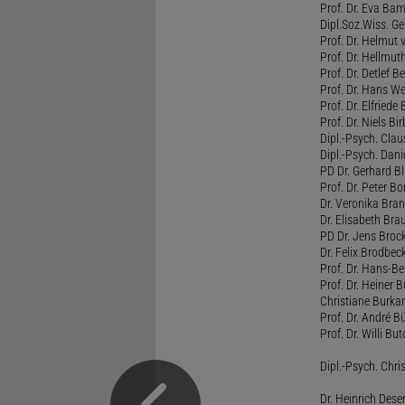
Prof. Dr. Eva B
Dipl.Soz.Wiss. G
Prof. Dr. Helmut
Prof. Dr. Hellmut
Prof. Dr. Detlef 
Prof. Dr. Hans W
Prof. Dr. Elfrie
Prof. Dr. Niels B
Dipl.-Psych. Clau
Dipl.-Psych. Dani
PD Dr. Gerhard Bl
Prof. Dr. Peter B
Dr. Veronika Bra
Dr. Elisabeth Brau
PD Dr. Jens Broc
Dr. Felix Brodbe
Prof. Dr. Hans-B
Prof. Dr. Heiner 
Christiane Burka
Prof. Dr. André 
Prof. Dr. Willi Bu
Dipl.-Psych. Chri
Dr. Heinrich Dese