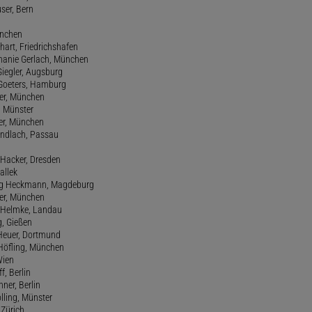
user, Bern
ünchen
hart, Friedrichshafen
phanie Gerlach, München
Giegler, Augsburg
 Goeters, Hamburg
er, München
 Münster
ter, München
Gundlach, Passau
d Hacker, Dresden
allek
ang Heckmann, Magdeburg
ller, München
s Helmke, Landau
g, Gießen
 Heuer, Dortmund
d Höfling, München
Wien
f, Berlin
ner, Berlin
olling, Münster
 Zürich