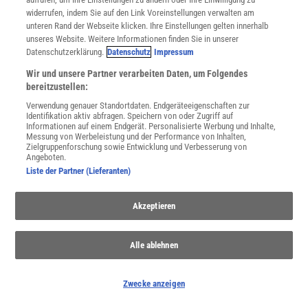
Spektrum
.de-Newsletter abonnieren
widerrufen, indem Sie auf den Link Voreinstellungen verwalten am
unteren Rand der Webseite klicken. Ihre Einstellungen gelten innerhalb
JETZT ANMELDEN!
unseres Website. Weitere Informationen finden Sie in unserer
Datenschutzerklärung.
Datenschutz
Impressum
Sie können unsere Newsletter jederzeit wieder abbestellen. Infos zu unserem Umgang
Wir und unsere Partner verarbeiten Daten, um Folgendes
mit Ihren personenbezogenen Daten finden Sie in unserer
Datenschutzerklärung
.
bereitzustellen:
Verwendung genauer Standortdaten. Endgeräteeigenschaften zur
Identifikation aktiv abfragen. Speichern von oder Zugriff auf
Informationen auf einem Endgerät. Personalisierte Werbung und Inhalte,
SERVICES
Messung von Werbeleistung und der Performance von Inhalten,
Newsletter
Zielgruppenforschung sowie Entwicklung und Verbesserung von
Angeboten.
Kontakt
Liste der Partner (Lieferanten)
Spektrum Shop
Im Handel kaufen
Presse
Akzeptieren
Verträge kündigen
Widerruf
Alle ablehnen
INFO
Mediadaten
Zwecke anzeigen
Datenschutz
Nutzungsbedingungen