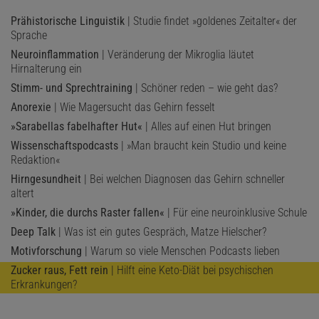
Prähistorische Linguistik
| Studie findet »goldenes Zeitalter« der
Sprache
Neuroinflammation
| Veränderung der Mikroglia läutet
Hirnalterung ein
Stimm- und Sprechtraining
| Schöner reden – wie geht das?
Anorexie
| Wie Magersucht das Gehirn fesselt
»Sarabellas fabelhafter Hut«
| Alles auf einen Hut bringen
Wissenschaftspodcasts
| »Man braucht kein Studio und keine
Redaktion«
Hirngesundheit
| Bei welchen Diagnosen das Gehirn schneller
altert
»Kinder, die durchs Raster fallen«
| Für eine neuroinklusive Schule
Deep Talk
| Was ist ein gutes Gespräch, Matze Hielscher?
Motivforschung
| Warum so viele Menschen Podcasts lieben
Zucker raus, Fett rein
| Hilft eine Keto-Diät bei psychischen
Erkrankungen?