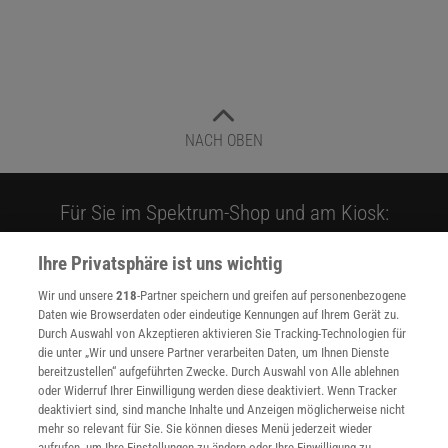
NACH OBEN
Für Sie im Spektrum-Shop und am Kiosk:
Ihre Privatsphäre ist uns wichtig
Wir und unsere
218
-Partner speichern und greifen auf personenbezogene
Daten wie Browserdaten oder eindeutige Kennungen auf Ihrem Gerät zu.
Durch Auswahl von Akzeptieren aktivieren Sie Tracking-Technologien für
die unter „Wir und unsere Partner verarbeiten Daten, um Ihnen Dienste
bereitzustellen“ aufgeführten Zwecke. Durch Auswahl von Alle ablehnen
WEITERE NEUERSCHEINUNGEN
SPEKTRUM SHOP
oder Widerruf Ihrer Einwilligung werden diese deaktiviert. Wenn Tracker
deaktiviert sind, sind manche Inhalte und Anzeigen möglicherweise nicht
mehr so relevant für Sie. Sie können dieses Menü jederzeit wieder
aufrufen, um Ihre Einstellungen zu ändern oder Ihre Einwilligung zu