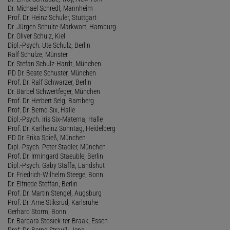
Dr. Michael Schredl, Mannheim
Prof. Dr. Heinz Schuler, Stuttgart
Dr. Jürgen Schulte-Markwort, Hamburg
Dr. Oliver Schulz, Kiel
Dipl.-Psych. Ute Schulz, Berlin
Ralf Schulze, Münster
Dr. Stefan Schulz-Hardt, München
PD Dr. Beate Schuster, München
Prof. Dr. Ralf Schwarzer, Berlin
Dr. Bärbel Schwertfeger, München
Prof. Dr. Herbert Selg, Bamberg
Prof. Dr. Bernd Six, Halle
Dipl.-Psych. Iris Six-Materna, Halle
Prof. Dr. Karlheinz Sonntag, Heidelberg
PD Dr. Erika Spieß, München
Dipl.-Psych. Peter Stadler, München
Prof. Dr. Irmingard Staeuble, Berlin
Dipl.-Psych. Gaby Staffa, Landshut
Dr. Friedrich-Wilhelm Steege, Bonn
Dr. Elfriede Steffan, Berlin
Prof. Dr. Martin Stengel, Augsburg
Prof. Dr. Arne Stiksrud, Karlsruhe
Gerhard Storm, Bonn
Dr. Barbara Stosiek-ter-Braak, Essen
Prof. Dr. Bernd Strauß, Jena