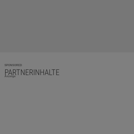
SPONSORED
PARTNERINHALTE
Anzeige