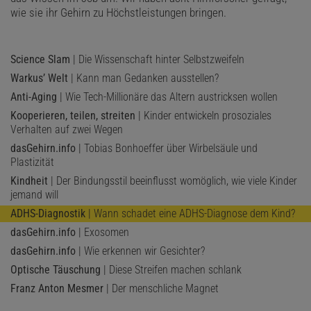
wie sie ihr Gehirn zu Höchstleistungen bringen.
Science Slam
| Die Wissenschaft hinter Selbstzweifeln
Warkus’ Welt
| Kann man Gedanken ausstellen?
Anti-Aging
| Wie Tech-Millionäre das Altern austricksen wollen
Kooperieren, teilen, streiten
| Kinder entwickeln prosoziales
Verhalten auf zwei Wegen
dasGehirn.info
| Tobias Bonhoeffer über Wirbelsäule und
Plastizität
Kindheit
| Der Bindungsstil beeinflusst womöglich, wie viele Kinder
jemand will
ADHS-Diagnostik
| Wann schadet eine ADHS-Diagnose dem Kind?
dasGehirn.info
| Exosomen
dasGehirn.info
| Wie erkennen wir Gesichter?
Optische Täuschung
| Diese Streifen machen schlank
Franz Anton Mesmer
| Der menschliche Magnet