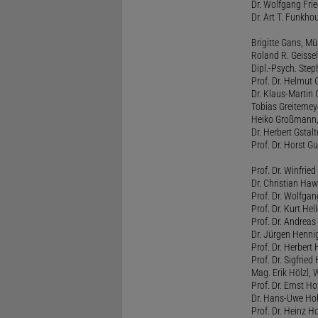
Dr. Wolfgang Fri
Dr. Art T. Funkho
Brigitte Gans, M
Roland R. Geissel
Dipl.-Psych. Ste
Prof. Dr. Helmut 
Dr. Klaus-Martin
Tobias Greitemey
Heiko Großmann,
Dr. Herbert Gstal
Prof. Dr. Horst 
Prof. Dr. Winfrie
Dr. Christian Haw
Prof. Dr. Wolfg
Prof. Dr. Kurt He
Prof. Dr. Andrea
Dr. Jürgen Henni
Prof. Dr. Herbert
Prof. Dr. Sigfrie
Mag. Erik Hölzl, 
Prof. Dr. Ernst Hof
Dr. Hans-Uwe Hoh
Prof. Dr. Heinz H