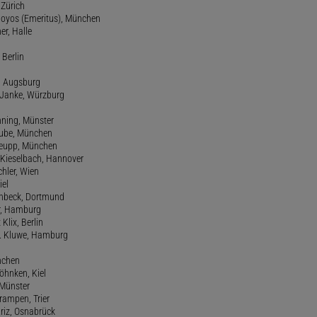
 Zürich
 Hoyos (Emeritus), München
er, Halle
 Berlin
e, Augsburg
m Janke, Würzburg
nning, Münster
hube, München
 Keupp, München
 Kieselbach, Hannover
rchler, Wien
iel
einbeck, Dortmund
er, Hamburg
 Klix, Berlin
 H. Kluwe, Hamburg
nchen
Köhnken, Kiel
 Münster
Krampen, Trier
Kriz, Osnabrück