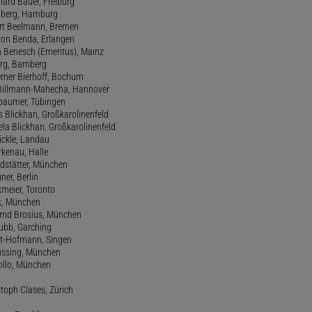
hard Bauer, Freiburg
amberg, Hamburg
ert Beelmann, Bremen
 von Benda, Erlangen
h Benesch (Emeritus), Mainz
Berg, Bamberg
erner Bierhoff, Bochum
de Billmann-Mahecha, Hannover
irbaumer, Tübingen
s Blickhan, Großkarolinenfeld
ela Blickhan, Großkarolinenfeld
ickle, Landau
orkenau, Halle
ndstätter, München
ner, Berlin
kmeier, Toronto
ck, München
ernd Brosius, München
Bubb, Garching
rt-Hofmann, Singen
Büssing, München
tollo, München
stoph Clases, Zürich