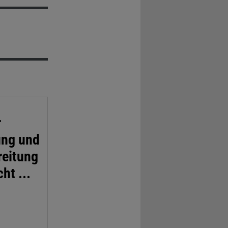
r
ung und
reitung
ht ...