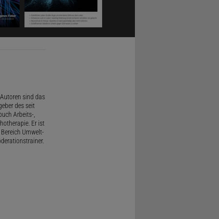
Autoren sind das
geber des seit
uch Arbeits-,
therapie. Er ist
 Bereich Umwelt-
derationstrainer.