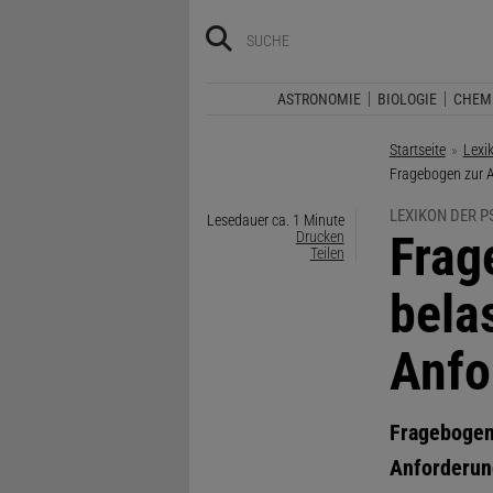
ASTRONOMIE
BIOLOGIE
CHEM
Startseite
Lexi
Aktuelle Seite:
Fragebogen zur A
LEXIKON DER 
Lesedauer ca. 1 Minute
:
Frag
Drucken
Teilen
bela
Anfo
Fragebogen
Anforderun