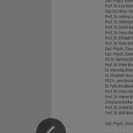
Dipl.-Psych. Eber
Prof. Dr. Eva B
Dipl.Soz.Wiss. G
Prof. Dr. Helmut
Prof. Dr. Hellmut
Prof. Dr. Detlef 
Prof. Dr. Hans W
Prof. Dr. Elfrie
Prof. Dr. Niels B
Dipl.-Psych. Clau
Dipl.-Psych. Dani
PD Dr. Gerhard Bl
Prof. Dr. Peter B
Dr. Veronika Bra
Dr. Elisabeth Brau
PD Dr. Jens Broc
Dr. Felix Brodbe
Prof. Dr. Hans-B
Prof. Dr. Heiner 
Christiane Burka
Prof. Dr. André 
Prof. Dr. Willi Bu
Dipl.-Psych. Chri