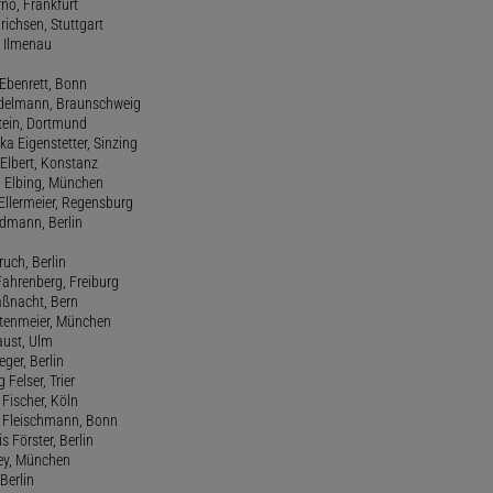
rno, Frankfurt
drichsen, Stuttgart
, Ilmenau
 Ebenrett, Bonn
 Edelmann, Braunschweig
stein, Dortmund
ka Eigenstetter, Sinzing
Elbert, Konstanz
d Elbing, München
Ellermeier, Regensburg
Erdmann, Berlin
ruch, Berlin
Fahrenberg, Freiburg
aßnacht, Bern
stenmeier, München
Faust, Ulm
eger, Berlin
 Felser, Trier
d Fischer, Köln
M. Fleischmann, Bonn
s Förster, Berlin
Frey, München
Berlin