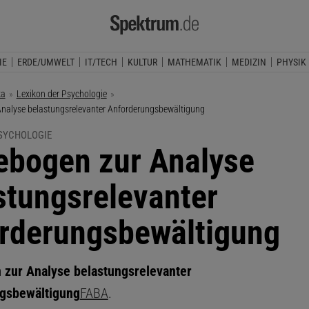
IE
ERDE/UMWELT
IT/TECH
KULTUR
MATHEMATIK
MEDIZIN
PHYSIK
ka
Lexikon der Psychologie
nalyse belastungsrelevanter Anforderungsbewältigung
PSYCHOLOGIE
ebogen zur Analyse
stungsrelevanter
rderungsbewältigung
 zur Analyse belastungsrelevanter
gsbewältigung
FABA
.