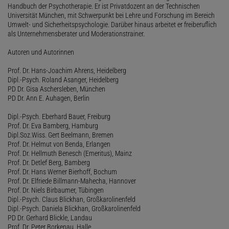
Handbuch der Psychotherapie. Er ist Privatdozent an der Technischen
Universität München, mit Schwerpunkt bei Lehre und Forschung im Bereich
Umwelt- und Sicherheitspsychologie. Darüber hinaus arbeitet er freiberuflich
als Unternehmensberater und Moderationstrainer.
Autoren und Autorinnen
Prof. Dr. Hans-Joachim Ahrens, Heidelberg
Dipl.-Psych. Roland Asanger, Heidelberg
PD Dr. Gisa Aschersleben, München
PD Dr. Ann E. Auhagen, Berlin
Dipl.-Psych. Eberhard Bauer, Freiburg
Prof. Dr. Eva Bamberg, Hamburg
Dipl.Soz.Wiss. Gert Beelmann, Bremen
Prof. Dr. Helmut von Benda, Erlangen
Prof. Dr. Hellmuth Benesch (Emeritus), Mainz
Prof. Dr. Detlef Berg, Bamberg
Prof. Dr. Hans Werner Bierhoff, Bochum
Prof. Dr. Elfriede Billmann-Mahecha, Hannover
Prof. Dr. Niels Birbaumer, Tübingen
Dipl.-Psych. Claus Blickhan, Großkarolinenfeld
Dipl.-Psych. Daniela Blickhan, Großkarolinenfeld
PD Dr. Gerhard Blickle, Landau
Prof. Dr. Peter Borkenau, Halle