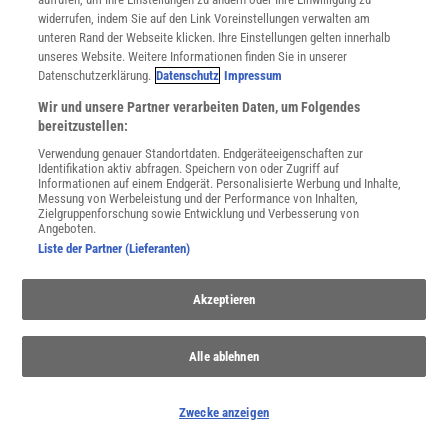
widerrufen, indem Sie auf den Link Voreinstellungen verwalten am
unteren Rand der Webseite klicken. Ihre Einstellungen gelten innerhalb
unseres Website. Weitere Informationen finden Sie in unserer
WEITERE NEUERSCHEINUNGEN
SPEKTRUM SHOP
Datenschutzerklärung.
Datenschutz
Impressum
Wir und unsere Partner verarbeiten Daten, um Folgendes
bereitzustellen:
Spektrum
.de-Newsletter abonnieren
Verwendung genauer Standortdaten. Endgeräteeigenschaften zur
Identifikation aktiv abfragen. Speichern von oder Zugriff auf
JETZT ANMELDEN!
Informationen auf einem Endgerät. Personalisierte Werbung und Inhalte,
Messung von Werbeleistung und der Performance von Inhalten,
Zielgruppenforschung sowie Entwicklung und Verbesserung von
Sie können unsere Newsletter jederzeit wieder abbestellen. Infos zu unserem Umgang
Angeboten.
mit Ihren personenbezogenen Daten finden Sie in unserer
Datenschutzerklärung
.
Liste der Partner (Lieferanten)
Akzeptieren
SERVICES
Newsletter
Alle ablehnen
Kontakt
Spektrum Shop
Im Handel kaufen
Zwecke anzeigen
Presse