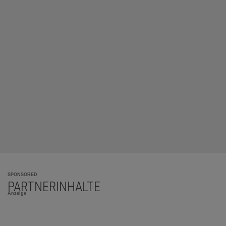
SPONSORED
PARTNERINHALTE
Anzeige