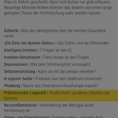
Was im Gehirn geschieht, lässt sich bisher nur grob erfassen.
Neuartige Messtechniken könnten das ändern und einen lange
gehegten Traum der Hirnforschung wahr werden lassen.
Ästhetik
| Was die Lieblingsfarbe über die mentale Gesundheit
verrät
»Ein Date mit deinem Gehirn«
| Das Gehirn und die Affenhoden
Intelligenz-Irrtümer
| 7 Fragen an den IQ
Insekten-Geruchssinn
| Feine Nasen an den Flügeln
Depressionen
| Was dem Stimmungstief vorausgeht
Selbstverurteilung
| Kann ich mir das jemals verzeihen?
In eigener Sache
| Podcasts aus dem Spektrum-Universum
Phubbing
| Macht das Smartphone Beziehungen kaputt?
Prähistorische Linguistik
| Studie findet »goldenes Zeitalter« der
Sprache
Neuroinflammation
| Veränderung der Mikroglia läutet
Hirnalterung ein
Stimm- und Sprechtraining
| Schöner reden – wie geht das?