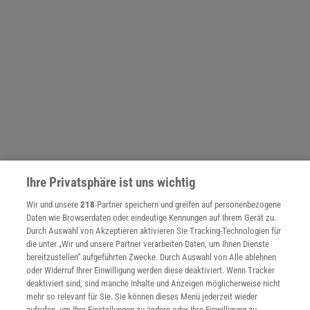
Ihre Privatsphäre ist uns wichtig
NACH OBEN
Wir und unsere
218
-Partner speichern und greifen auf personenbezogene
Daten wie Browserdaten oder eindeutige Kennungen auf Ihrem Gerät zu.
Durch Auswahl von Akzeptieren aktivieren Sie Tracking-Technologien für
Für Sie im Spektrum-Shop und am Kiosk:
die unter „Wir und unsere Partner verarbeiten Daten, um Ihnen Dienste
bereitzustellen“ aufgeführten Zwecke. Durch Auswahl von Alle ablehnen
oder Widerruf Ihrer Einwilligung werden diese deaktiviert. Wenn Tracker
deaktiviert sind, sind manche Inhalte und Anzeigen möglicherweise nicht
mehr so relevant für Sie. Sie können dieses Menü jederzeit wieder
aufrufen, um Ihre Einstellungen zu ändern oder Ihre Einwilligung zu