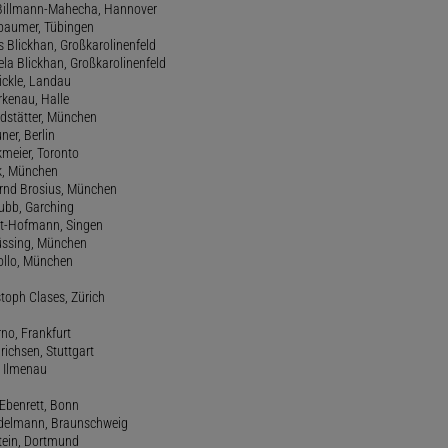
de Billmann-Mahecha, Hannover
irbaumer, Tübingen
s Blickhan, Großkarolinenfeld
ela Blickhan, Großkarolinenfeld
ickle, Landau
orkenau, Halle
ndstätter, München
ner, Berlin
kmeier, Toronto
ck, München
ernd Brosius, München
Bubb, Garching
rt-Hofmann, Singen
Büssing, München
tollo, München
stoph Clases, Zürich
rno, Frankfurt
drichsen, Stuttgart
, Ilmenau
 Ebenrett, Bonn
 Edelmann, Braunschweig
stein, Dortmund