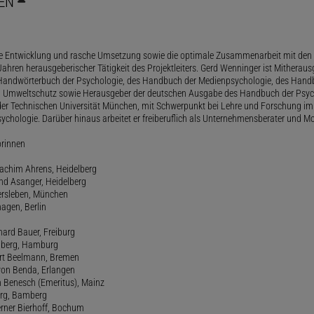
EN
le Entwicklung und rasche Umsetzung sowie die optimale Zusammenarbeit mit den 
ahren herausgeberischer Tätigkeit des Projektleiters. Gerd Wenninger ist Mitheraus
andwörterbuch der Psychologie, des Handbuch der Medienpsychologie, des Handb
 Umweltschutz sowie Herausgeber der deutschen Ausgabe des Handbuch der Psycho
der Technischen Universität München, mit Schwerpunkt bei Lehre und Forschung im
ychologie. Darüber hinaus arbeitet er freiberuflich als Unternehmensberater und Mo
orinnen
oachim Ahrens, Heidelberg
and Asanger, Heidelberg
ersleben, München
agen, Berlin
hard Bauer, Freiburg
amberg, Hamburg
ert Beelmann, Bremen
 von Benda, Erlangen
h Benesch (Emeritus), Mainz
Berg, Bamberg
erner Bierhoff, Bochum