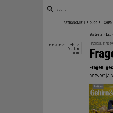
ASTRONOMIE
BIOLOGIE
CHEM
Startseite
Lexi
LEXIKON DER 
Lesedauer ca. 1 Minute
:
Frag
Drucken
Teilen
Fragen, ge
Antwort ja o