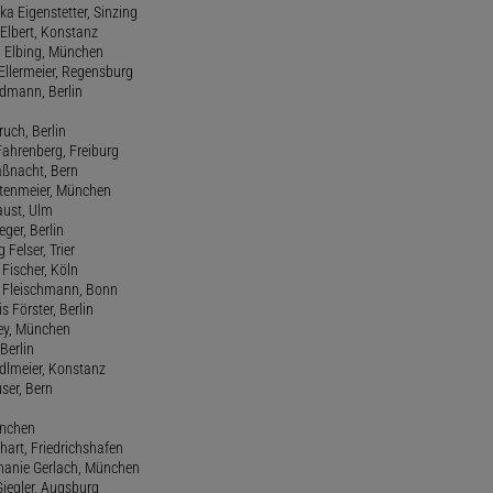
ka Eigenstetter, Sinzing
Elbert, Konstanz
d Elbing, München
Ellermeier, Regensburg
Erdmann, Berlin
ruch, Berlin
Fahrenberg, Freiburg
aßnacht, Bern
stenmeier, München
Faust, Ulm
eger, Berlin
 Felser, Trier
d Fischer, Köln
M. Fleischmann, Bonn
s Förster, Berlin
Frey, München
Berlin
edlmeier, Konstanz
user, Bern
ünchen
hart, Friedrichshafen
phanie Gerlach, München
Giegler, Augsburg