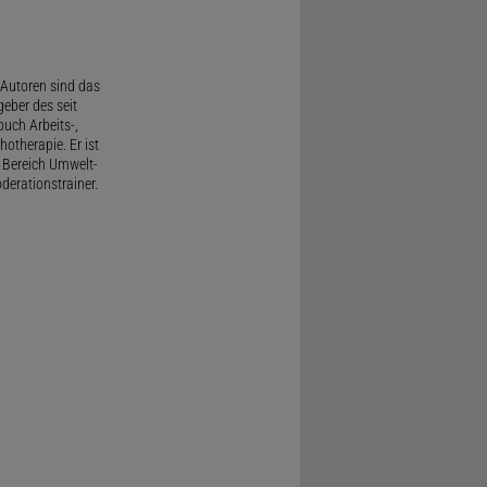
Autoren sind das
geber des seit
uch Arbeits-,
therapie. Er ist
 Bereich Umwelt-
derationstrainer.