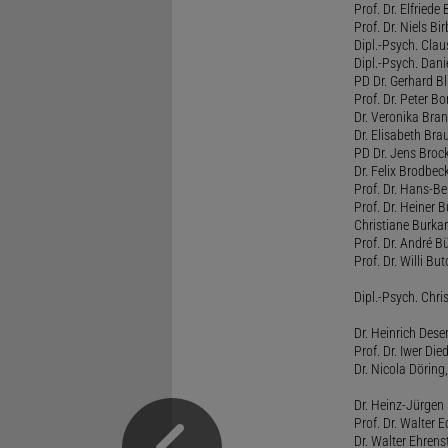
Prof. Dr. Elfrie
Prof. Dr. Niels B
Dipl.-Psych. Clau
Dipl.-Psych. Dani
PD Dr. Gerhard Bl
Prof. Dr. Peter B
Dr. Veronika Bra
Dr. Elisabeth Brau
PD Dr. Jens Broc
Dr. Felix Brodbe
Prof. Dr. Hans-B
Prof. Dr. Heiner 
Christiane Burka
Prof. Dr. André 
Prof. Dr. Willi Bu
Dipl.-Psych. Chri
Dr. Heinrich Dese
Prof. Dr. Iwer Die
Dr. Nicola Döring
Dr. Heinz-Jürgen
Prof. Dr. Walter
Dr. Walter Ehren