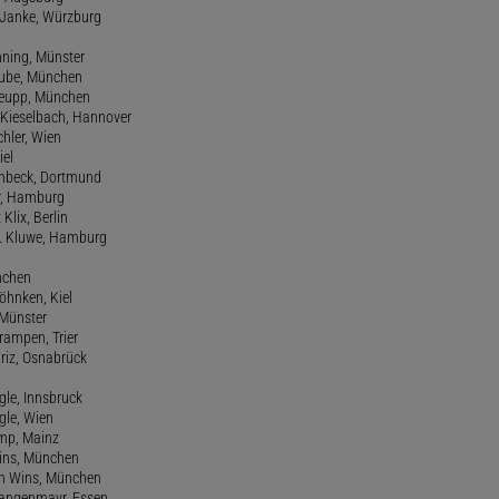
m Janke, Würzburg
nning, Münster
hube, München
 Keupp, München
 Kieselbach, Hannover
rchler, Wien
iel
einbeck, Dortmund
er, Hamburg
 Klix, Berlin
 H. Kluwe, Hamburg
nchen
Köhnken, Kiel
 Münster
Krampen, Trier
Kriz, Osnabrück
ngle, Innsbruck
ngle, Wien
amp, Mainz
ins, München
n Wins, München
 Langenmayr, Essen