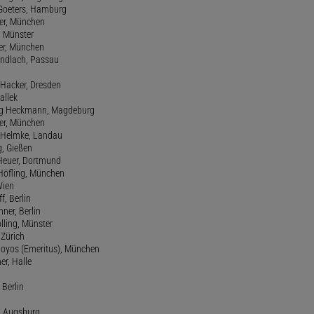
 Goeters, Hamburg
er, München
 Münster
ter, München
Gundlach, Passau
d Hacker, Dresden
allek
ang Heckmann, Magdeburg
ller, München
s Helmke, Landau
g, Gießen
 Heuer, Dortmund
d Höfling, München
Wien
f, Berlin
ner, Berlin
olling, Münster
 Zürich
 Hoyos (Emeritus), München
er, Halle
 Berlin
e, Augsburg