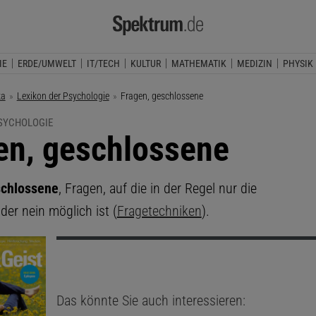
IE
ERDE/UMWELT
IT/TECH
KULTUR
MATHEMATIK
MEDIZIN
PHYSIK
ka
Lexikon der Psychologie
Aktuelle Seite:
Fragen, geschlossene
PSYCHOLOGIE
en, geschlossene
schlossene
, Fragen, auf die in der Regel nur die
der nein möglich ist (
Fragetechniken
).
Das könnte Sie auch interessieren: