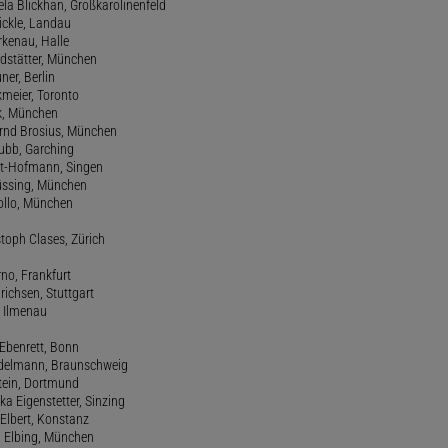
ela Blickhan, Großkarolinenfeld
ickle, Landau
orkenau, Halle
ndstätter, München
ner, Berlin
kmeier, Toronto
ck, München
ernd Brosius, München
Bubb, Garching
rt-Hofmann, Singen
Büssing, München
tollo, München
stoph Clases, Zürich
rno, Frankfurt
drichsen, Stuttgart
, Ilmenau
 Ebenrett, Bonn
 Edelmann, Braunschweig
stein, Dortmund
ka Eigenstetter, Sinzing
Elbert, Konstanz
d Elbing, München