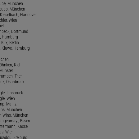
hube, München
 Keupp, München
 Kieselbach, Hannover
rchler, Wien
iel
einbeck, Dortmund
er, Hamburg
 Klix, Berlin
 H. Kluwe, Hamburg
nchen
Köhnken, Kiel
 Münster
Krampen, Trier
Kriz, Osnabrück
ngle, Innsbruck
ngle, Wien
amp, Mainz
ins, München
n Wins, München
 Langenmayr, Essen
antermann, Kassel
as, Wien
Lucadou, Freiburg