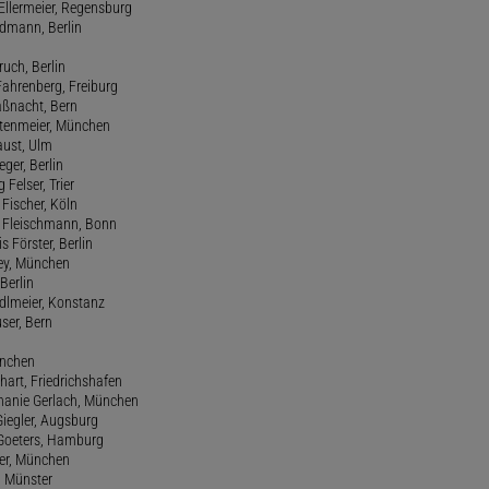
Ellermeier, Regensburg
Erdmann, Berlin
ruch, Berlin
Fahrenberg, Freiburg
aßnacht, Bern
stenmeier, München
Faust, Ulm
eger, Berlin
 Felser, Trier
d Fischer, Köln
M. Fleischmann, Bonn
s Förster, Berlin
Frey, München
Berlin
edlmeier, Konstanz
user, Bern
ünchen
hart, Friedrichshafen
phanie Gerlach, München
Giegler, Augsburg
 Goeters, Hamburg
er, München
 Münster