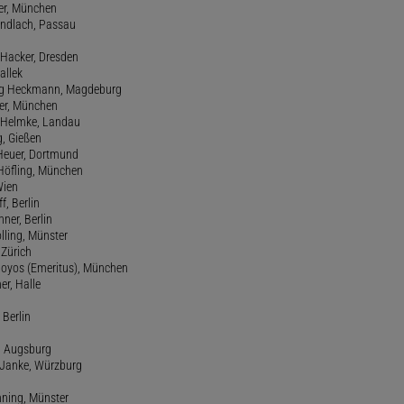
ter, München
Gundlach, Passau
d Hacker, Dresden
allek
ang Heckmann, Magdeburg
ller, München
s Helmke, Landau
g, Gießen
 Heuer, Dortmund
d Höfling, München
Wien
f, Berlin
ner, Berlin
olling, Münster
 Zürich
 Hoyos (Emeritus), München
er, Halle
 Berlin
e, Augsburg
m Janke, Würzburg
nning, Münster