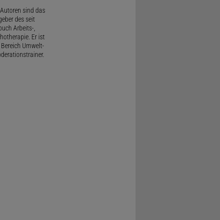
Autoren sind das
geber des seit
uch Arbeits-,
therapie. Er ist
 Bereich Umwelt-
derationstrainer.