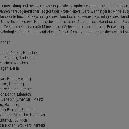
le Entwicklung und rasche Umsetzung sowie die optimale Zusammenarbeit mit den 
ahren herausgeberischer Tätigkeit des Projektleiters. Gerd Wenninger ist Mitheraus
andwörterbuch der Psychologie, des Handbuch der Medienpsychologie, des Handb
 Umweltschutz sowie Herausgeber der deutschen Ausgabe des Handbuch der Psycho
der Technischen Universität München, mit Schwerpunkt bei Lehre und Forschung im
ychologie. Darüber hinaus arbeitet er freiberuflich als Unternehmensberater und Mo
orinnen
oachim Ahrens, Heidelberg
and Asanger, Heidelberg
ersleben, München
agen, Berlin
hard Bauer, Freiburg
amberg, Hamburg
ert Beelmann, Bremen
 von Benda, Erlangen
h Benesch (Emeritus), Mainz
Berg, Bamberg
erner Bierhoff, Bochum
de Billmann-Mahecha, Hannover
irbaumer, Tübingen
s Blickhan, Großkarolinenfeld