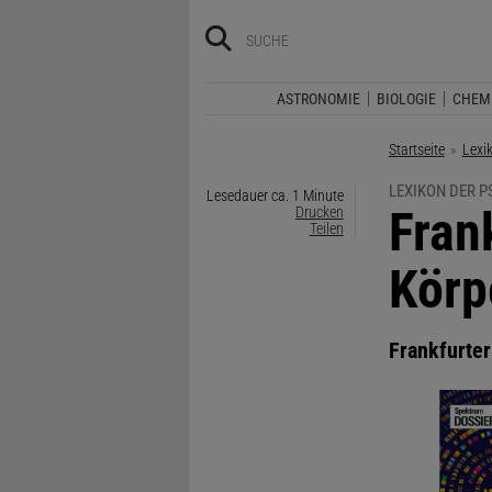
ASTRONOMIE
BIOLOGIE
CHEM
Startseite
Lexi
LEXIKON DER 
Lesedauer ca. 1 Minute
:
Fran
Drucken
Teilen
Körp
Frankfurte