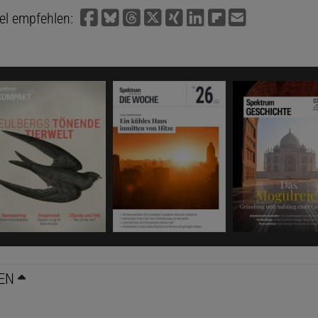
kel empfehlen:
EN