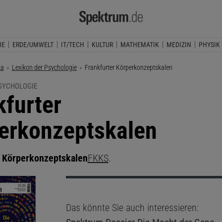
IE
ERDE/UMWELT
IT/TECH
KULTUR
MATHEMATIK
MEDIZIN
PHYSIK
ka
Lexikon der Psychologie
Aktuelle Seite:
Frankfurter Körperkonzeptskalen
PSYCHOLOGIE
kfurter
erkonzeptskalen
r Körperkonzeptskalen
FKKS
.
Das könnte Sie auch interessieren: