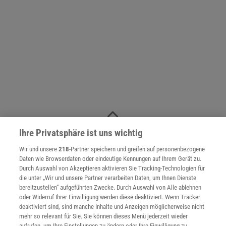
NACH OBEN
Ihre Privatsphäre ist uns wichtig
Wir und unsere
218
-Partner speichern und greifen auf personenbezogene
Daten wie Browserdaten oder eindeutige Kennungen auf Ihrem Gerät zu.
Für Sie im Spektrum-Shop und am Kiosk:
Durch Auswahl von Akzeptieren aktivieren Sie Tracking-Technologien für
die unter „Wir und unsere Partner verarbeiten Daten, um Ihnen Dienste
bereitzustellen“ aufgeführten Zwecke. Durch Auswahl von Alle ablehnen
oder Widerruf Ihrer Einwilligung werden diese deaktiviert. Wenn Tracker
deaktiviert sind, sind manche Inhalte und Anzeigen möglicherweise nicht
mehr so relevant für Sie. Sie können dieses Menü jederzeit wieder
aufrufen, um Ihre Einstellungen zu ändern oder Ihre Einwilligung zu