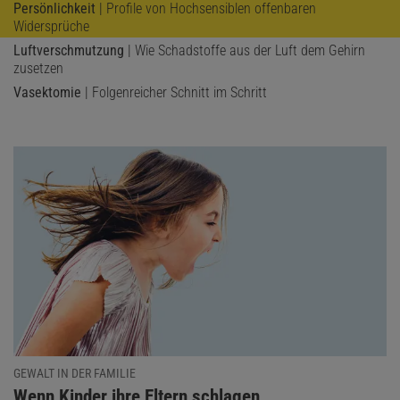
Persönlichkeit
| Profile von Hochsensiblen offenbaren
Widersprüche
Luftverschmutzung
| Wie Schadstoffe aus der Luft dem Gehirn
zusetzen
Vasektomie
| Folgenreicher Schnitt im Schritt
GEWALT IN DER FAMILIE
:
Wenn Kinder ihre Eltern schlagen