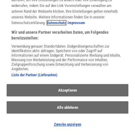
widerrufen, indem Sie auf den Link Voreinstellungen verwalten am
unteren Rand der Webseite klicken. Ihre Einstellungen gelten innerhalb
WEITERE NEUERSCHEINUNGEN
SPEKTRUM SHOP
unseres Website. Weitere Informationen finden Sie in unserer
Datenschutzerklärung.
Datenschutz
Impressum
Wir und unsere Partner verarbeiten Daten, um Folgendes
Spektrum
.de-Newsletter abonnieren
bereitzustellen:
Verwendung genauer Standortdaten. Endgeräteeigenschaften zur
JETZT ANMELDEN!
Identifikation aktiv abfragen. Speichern von oder Zugriff auf
Informationen auf einem Endgerät. Personalisierte Werbung und Inhalte,
Messung von Werbeleistung und der Performance von Inhalten,
Sie können unsere Newsletter jederzeit wieder abbestellen. Infos zu unserem Umgang
Zielgruppenforschung sowie Entwicklung und Verbesserung von
mit Ihren personenbezogenen Daten finden Sie in unserer
Datenschutzerklärung
.
Angeboten.
Liste der Partner (Lieferanten)
Akzeptieren
SERVICES
Newsletter
Kontakt
Alle ablehnen
Spektrum Shop
Im Handel kaufen
Presse
Zwecke anzeigen
Verträge kündigen