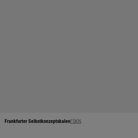
Frankfurter Selbstkonzeptskalen
FSKN
.