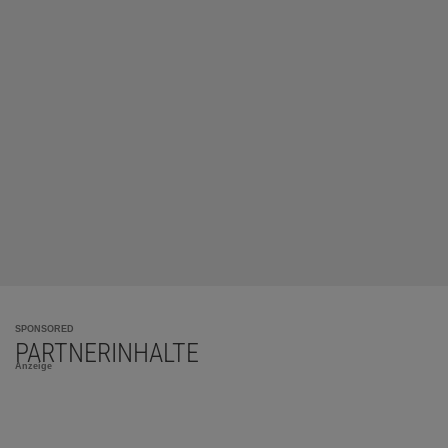
SPONSORED
PARTNERINHALTE
Anzeige