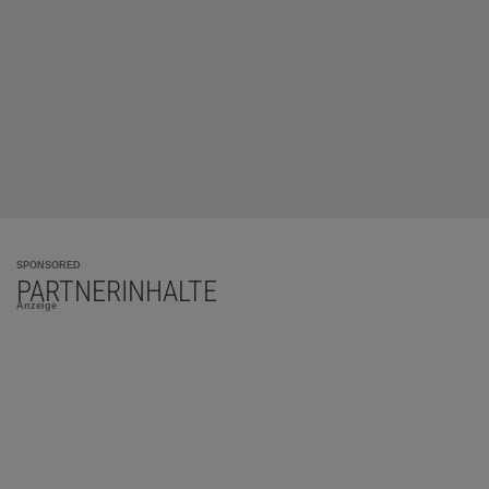
SPONSORED
PARTNERINHALTE
Anzeige