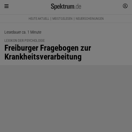
HEUTE AKTUELL
MEISTGELESEN
NEUERSCHEINUNGEN
Lesedauer ca. 1 Minute
LEXIKON DER PSYCHOLOGIE
:
Freiburger Fragebogen zur
Krankheitsverarbeitung