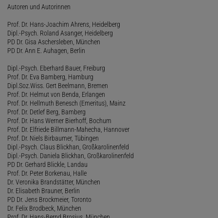
Autoren und Autorinnen
Prof. Dr. Hans-Joachim Ahrens, Heidelberg
Dipl.-Psych. Roland Asanger, Heidelberg
PD Dr. Gisa Aschersleben, München
PD Dr. Ann E. Auhagen, Berlin
Dipl.-Psych. Eberhard Bauer, Freiburg
Prof. Dr. Eva Bamberg, Hamburg
Dipl.Soz.Wiss. Gert Beelmann, Bremen
Prof. Dr. Helmut von Benda, Erlangen
Prof. Dr. Hellmuth Benesch (Emeritus), Mainz
Prof. Dr. Detlef Berg, Bamberg
Prof. Dr. Hans Werner Bierhoff, Bochum
Prof. Dr. Elfriede Billmann-Mahecha, Hannover
Prof. Dr. Niels Birbaumer, Tübingen
Dipl.-Psych. Claus Blickhan, Großkarolinenfeld
Dipl.-Psych. Daniela Blickhan, Großkarolinenfeld
PD Dr. Gerhard Blickle, Landau
Prof. Dr. Peter Borkenau, Halle
Dr. Veronika Brandstätter, München
Dr. Elisabeth Brauner, Berlin
PD Dr. Jens Brockmeier, Toronto
Dr. Felix Brodbeck, München
Prof. Dr. Hans-Bernd Brosius, München