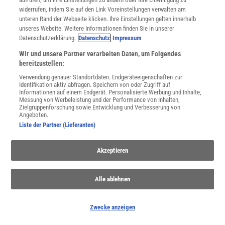
widerrufen, indem Sie auf den Link Voreinstellungen verwalten am
Spektrum
.de-Newsletter abonnieren
unteren Rand der Webseite klicken. Ihre Einstellungen gelten innerhalb
unseres Website. Weitere Informationen finden Sie in unserer
Datenschutzerklärung.
Datenschutz
Impressum
JETZT ANMELDEN!
Wir und unsere Partner verarbeiten Daten, um Folgendes
Sie können unsere Newsletter jederzeit wieder abbestellen. Infos zu unserem Umgang
bereitzustellen:
mit Ihren personenbezogenen Daten finden Sie in unserer
Datenschutzerklärung
.
Verwendung genauer Standortdaten. Endgeräteeigenschaften zur
Identifikation aktiv abfragen. Speichern von oder Zugriff auf
Informationen auf einem Endgerät. Personalisierte Werbung und Inhalte,
Messung von Werbeleistung und der Performance von Inhalten,
Zielgruppenforschung sowie Entwicklung und Verbesserung von
SERVICES
Angeboten.
Newsletter
Liste der Partner (Lieferanten)
Kontakt
Spektrum Shop
Akzeptieren
Im Handel kaufen
Presse
Verträge kündigen
Alle ablehnen
Widerruf
INFO
Zwecke anzeigen
Mediadaten
Datenschutz