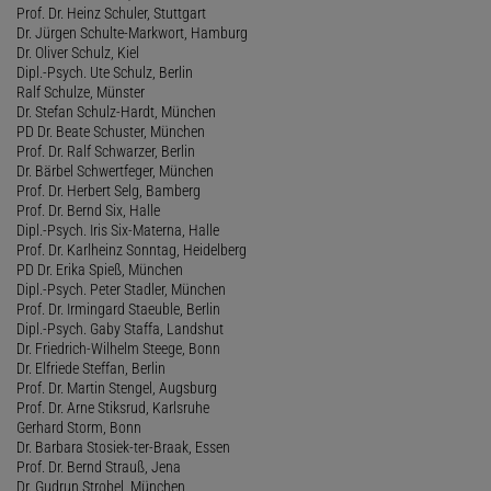
Prof. Dr. Heinz Schuler, Stuttgart
Dr. Jürgen Schulte-Markwort, Hamburg
Dr. Oliver Schulz, Kiel
Dipl.-Psych. Ute Schulz, Berlin
Ralf Schulze, Münster
Dr. Stefan Schulz-Hardt, München
PD Dr. Beate Schuster, München
Prof. Dr. Ralf Schwarzer, Berlin
Dr. Bärbel Schwertfeger, München
Prof. Dr. Herbert Selg, Bamberg
Prof. Dr. Bernd Six, Halle
Dipl.-Psych. Iris Six-Materna, Halle
Prof. Dr. Karlheinz Sonntag, Heidelberg
PD Dr. Erika Spieß, München
Dipl.-Psych. Peter Stadler, München
Prof. Dr. Irmingard Staeuble, Berlin
Dipl.-Psych. Gaby Staffa, Landshut
Dr. Friedrich-Wilhelm Steege, Bonn
Dr. Elfriede Steffan, Berlin
Prof. Dr. Martin Stengel, Augsburg
Prof. Dr. Arne Stiksrud, Karlsruhe
Gerhard Storm, Bonn
Dr. Barbara Stosiek-ter-Braak, Essen
Prof. Dr. Bernd Strauß, Jena
Dr. Gudrun Strobel, München