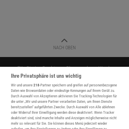
NACH OBEN
Für Sie im Spektrum-Shop und am Kiosk:
Ihre Privatsphäre ist uns wichtig
Wir und unsere
218
-Partner speichern und greifen auf personenbezogene
Daten wie Browserdaten oder eindeutige Kennungen auf Ihrem Gerät zu.
Durch Auswahl von Akzeptieren aktivieren Sie Tracking-Technologien für
die unter „Wir und unsere Partner verarbeiten Daten, um Ihnen Dienste
bereitzustellen“ aufgeführten Zwecke. Durch Auswahl von Alle ablehnen
oder Widerruf Ihrer Einwilligung werden diese deaktiviert. Wenn Tracker
WEITERE NEUERSCHEINUNGEN
SPEKTRUM SHOP
deaktiviert sind, sind manche Inhalte und Anzeigen möglicherweise nicht
mehr so relevant für Sie. Sie können dieses Menü jederzeit wieder
aufrufen, um Ihre Einstellungen zu ändern oder Ihre Einwilligung zu