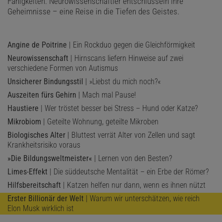
Fähigkeiten. Neurowissenschaftler entschlüsseln ihre
Geheimnisse – eine Reise in die Tiefen des Geistes.
Angine de Poitrine
| Ein Rockduo gegen die Gleichförmigkeit
Neurowissenschaft
| Hirnscans liefern Hinweise auf zwei
verschiedene Formen von Autismus
Unsicherer Bindungsstil
| »Liebst du mich noch?«
Auszeiten fürs Gehirn
| Mach mal Pause!
Haustiere
| Wer tröstet besser bei Stress – Hund oder Katze?
Mikrobiom
| Geteilte Wohnung, geteilte Mikroben
Biologisches Alter
| Bluttest verrät Alter von Zellen und sagt
Krankheitsrisiko voraus
»Die Bildungsweltmeister«
| Lernen von den Besten?
Limes-Effekt
| Die süddeutsche Mentalität – ein Erbe der Römer?
Hilfsbereitschaft
| Katzen helfen nur dann, wenn es ihnen nützt
Erster Billionär der Welt
| Warum wir unterschätzen, wie reich
Elon Musk wirklich ist