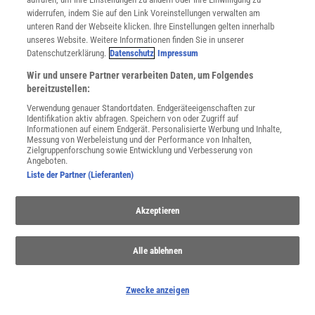
widerrufen, indem Sie auf den Link Voreinstellungen verwalten am
unteren Rand der Webseite klicken. Ihre Einstellungen gelten innerhalb
Spektrum
.de-Newsletter abonnieren
unseres Website. Weitere Informationen finden Sie in unserer
Datenschutzerklärung.
Datenschutz
Impressum
JETZT ANMELDEN!
Wir und unsere Partner verarbeiten Daten, um Folgendes
bereitzustellen:
Sie können unsere Newsletter jederzeit wieder abbestellen. Infos zu unserem Umgang
Verwendung genauer Standortdaten. Endgeräteeigenschaften zur
mit Ihren personenbezogenen Daten finden Sie in unserer
Datenschutzerklärung
.
Identifikation aktiv abfragen. Speichern von oder Zugriff auf
Informationen auf einem Endgerät. Personalisierte Werbung und Inhalte,
Messung von Werbeleistung und der Performance von Inhalten,
Zielgruppenforschung sowie Entwicklung und Verbesserung von
Angeboten.
SERVICES
Liste der Partner (Lieferanten)
Newsletter
Kontakt
Akzeptieren
Spektrum Shop
Im Handel kaufen
Presse
Alle ablehnen
Verträge kündigen
Widerruf
Zwecke anzeigen
INFO
Mediadaten