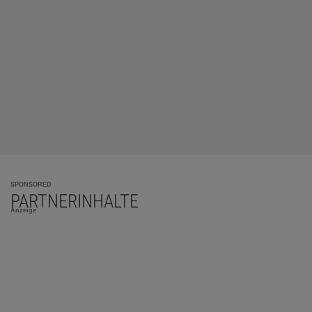
SPONSORED
PARTNERINHALTE
Anzeige