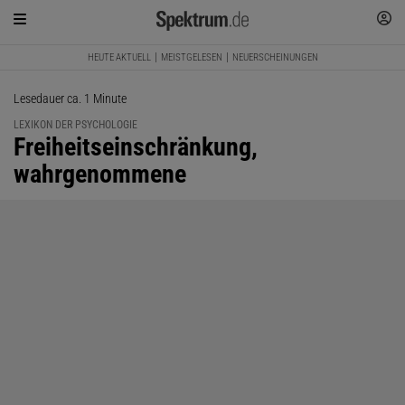
HEUTE AKTUELL
MEISTGELESEN
NEUERSCHEINUNGEN
Lesedauer ca. 1 Minute
LEXIKON DER PSYCHOLOGIE
:
Freiheitseinschränkung,
wahrgenommene