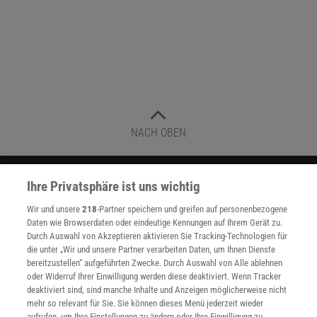
NACH OBEN
Für Sie im Spektrum-Shop und am Kiosk:
Ihre Privatsphäre ist uns wichtig
Wir und unsere
218
-Partner speichern und greifen auf personenbezogene
Daten wie Browserdaten oder eindeutige Kennungen auf Ihrem Gerät zu.
Durch Auswahl von Akzeptieren aktivieren Sie Tracking-Technologien für
die unter „Wir und unsere Partner verarbeiten Daten, um Ihnen Dienste
bereitzustellen“ aufgeführten Zwecke. Durch Auswahl von Alle ablehnen
oder Widerruf Ihrer Einwilligung werden diese deaktiviert. Wenn Tracker
deaktiviert sind, sind manche Inhalte und Anzeigen möglicherweise nicht
WEITERE NEUERSCHEINUNGEN
SPEKTRUM SHOP
mehr so relevant für Sie. Sie können dieses Menü jederzeit wieder
aufrufen, um Ihre Einstellungen zu ändern oder Ihre Einwilligung zu