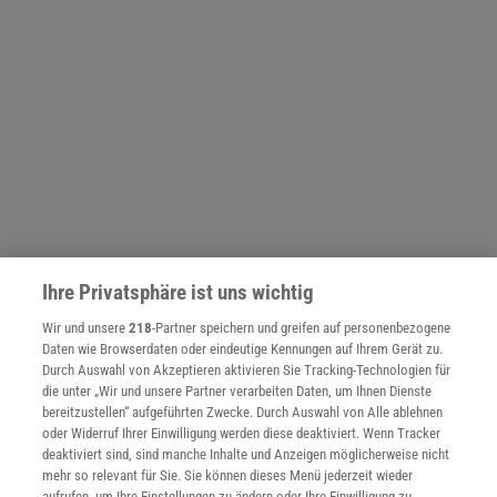
Ihre Privatsphäre ist uns wichtig
NACH OBEN
Wir und unsere
218
-Partner speichern und greifen auf personenbezogene
Daten wie Browserdaten oder eindeutige Kennungen auf Ihrem Gerät zu.
Durch Auswahl von Akzeptieren aktivieren Sie Tracking-Technologien für
die unter „Wir und unsere Partner verarbeiten Daten, um Ihnen Dienste
Für Sie im Spektrum-Shop und am Kiosk:
bereitzustellen“ aufgeführten Zwecke. Durch Auswahl von Alle ablehnen
oder Widerruf Ihrer Einwilligung werden diese deaktiviert. Wenn Tracker
deaktiviert sind, sind manche Inhalte und Anzeigen möglicherweise nicht
mehr so relevant für Sie. Sie können dieses Menü jederzeit wieder
aufrufen, um Ihre Einstellungen zu ändern oder Ihre Einwilligung zu