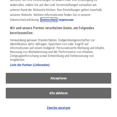
widerrufen, indem Sie auf den Link Voreinstellungen verwalten am
unteren Rand der Webseite klicken. Ihre Einstellungen gelten innerhalb
unseres Website. Weitere Informationen finden Sie in unserer
Datenschutzerklärung.
Datenschutz
Impressum
WEITERE NEUERSCHEINUNGEN
SPEKTRUM SHOP
Wir und unsere Partner verarbeiten Daten, um Folgendes
bereitzustellen:
Verwendung genauer Standortdaten. Endgeräteeigenschaften zur
Spektrum
.de-Newsletter abonnieren
Identifikation aktiv abfragen. Speichern von oder Zugriff auf
Informationen auf einem Endgerät. Personalisierte Werbung und Inhalte,
Messung von Werbeleistung und der Performance von Inhalten,
JETZT ANMELDEN!
Zielgruppenforschung sowie Entwicklung und Verbesserung von
Angeboten.
Sie können unsere Newsletter jederzeit wieder abbestellen. Infos zu unserem Umgang
Liste der Partner (Lieferanten)
mit Ihren personenbezogenen Daten finden Sie in unserer
Datenschutzerklärung
.
Akzeptieren
SERVICES
Alle ablehnen
Newsletter
Kontakt
Spektrum Shop
Zwecke anzeigen
Im Handel kaufen
Presse