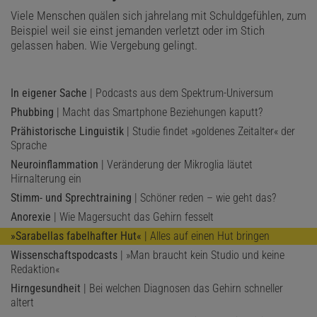
Viele Menschen quälen sich jahrelang mit Schuldgefühlen, zum
Beispiel weil sie einst jemanden verletzt oder im Stich
gelassen haben. Wie Vergebung gelingt.
In eigener Sache
| Podcasts aus dem Spektrum-Universum
Phubbing
| Macht das Smartphone Beziehungen kaputt?
Prähistorische Linguistik
| Studie findet »goldenes Zeitalter« der
Sprache
Neuroinflammation
| Veränderung der Mikroglia läutet
Hirnalterung ein
Stimm- und Sprechtraining
| Schöner reden – wie geht das?
Anorexie
| Wie Magersucht das Gehirn fesselt
»Sarabellas fabelhafter Hut«
| Alles auf einen Hut bringen
Wissenschaftspodcasts
| »Man braucht kein Studio und keine
Redaktion«
Hirngesundheit
| Bei welchen Diagnosen das Gehirn schneller
altert