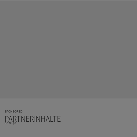
SPONSORED
PARTNERINHALTE
Anzeige