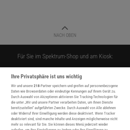
NACH OBEN
Für Sie im Spektrum-Shop und am Kiosk:
Ihre Privatsphäre ist uns wichtig
Wir und unsere
218
-Partner speichern und greifen auf personenbezogene
Daten wie Browserdaten oder eindeutige Kennungen auf Ihrem Gerät zu.
Durch Auswahl von Akzeptieren aktivieren Sie Tracking-Technologien für
die unter „Wir und unsere Partner verarbeiten Daten, um Ihnen Dienste
WEITERE NEUERSCHEINUNGEN
SPEKTRUM SHOP
bereitzustellen“ aufgeführten Zwecke. Durch Auswahl von Alle ablehnen
oder Widerruf Ihrer Einwilligung werden diese deaktiviert. Wenn Tracker
deaktiviert sind, sind manche Inhalte und Anzeigen möglicherweise nicht
mehr so relevant für Sie. Sie können dieses Menü jederzeit wieder
Spektrum
.de-Newsletter abonnieren
aufrufen, um Ihre Einstellungen zu ändern oder Ihre Einwilligung zu