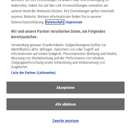
widerrufen, indem Sie auf den Link Voreinstellungen verwalten am
JETZT ANMELDEN!
unteren Rand der Webseite klicken. Ihre Einstellungen gelten innerhalb
unseres Website. Weitere Informationen finden Sie in unserer
Datenschutzerklärung.
Datenschutz
Impressum
Sie können unsere Newsletter jederzeit wieder abbestellen. Infos zu unserem Umgang
mit Ihren personenbezogenen Daten finden Sie in unserer
Datenschutzerklärung
.
Wir und unsere Partner verarbeiten Daten, um Folgendes
bereitzustellen:
Verwendung genauer Standortdaten. Endgeräteeigenschaften zur
Identifikation aktiv abfragen. Speichern von oder Zugriff auf
SERVICES
Informationen auf einem Endgerät. Personalisierte Werbung und Inhalte,
Newsletter
Messung von Werbeleistung und der Performance von Inhalten,
Zielgruppenforschung sowie Entwicklung und Verbesserung von
Kontakt
Angeboten.
Spektrum Shop
Liste der Partner (Lieferanten)
Im Handel kaufen
Presse
Akzeptieren
Verträge kündigen
Widerruf
Alle ablehnen
INFO
Mediadaten
Datenschutz
Zwecke anzeigen
Nutzungsbedingungen
Cookie-Einstellungen