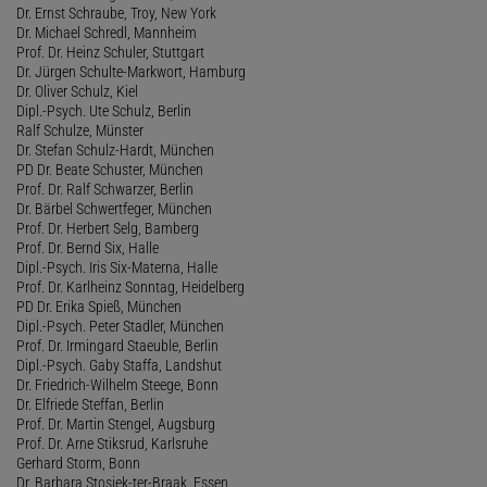
Dr. Ernst Schraube, Troy, New York
Dr. Michael Schredl, Mannheim
Prof. Dr. Heinz Schuler, Stuttgart
Dr. Jürgen Schulte-Markwort, Hamburg
Dr. Oliver Schulz, Kiel
Dipl.-Psych. Ute Schulz, Berlin
Ralf Schulze, Münster
Dr. Stefan Schulz-Hardt, München
PD Dr. Beate Schuster, München
Prof. Dr. Ralf Schwarzer, Berlin
Dr. Bärbel Schwertfeger, München
Prof. Dr. Herbert Selg, Bamberg
Prof. Dr. Bernd Six, Halle
Dipl.-Psych. Iris Six-Materna, Halle
Prof. Dr. Karlheinz Sonntag, Heidelberg
PD Dr. Erika Spieß, München
Dipl.-Psych. Peter Stadler, München
Prof. Dr. Irmingard Staeuble, Berlin
Dipl.-Psych. Gaby Staffa, Landshut
Dr. Friedrich-Wilhelm Steege, Bonn
Dr. Elfriede Steffan, Berlin
Prof. Dr. Martin Stengel, Augsburg
Prof. Dr. Arne Stiksrud, Karlsruhe
Gerhard Storm, Bonn
Dr. Barbara Stosiek-ter-Braak, Essen