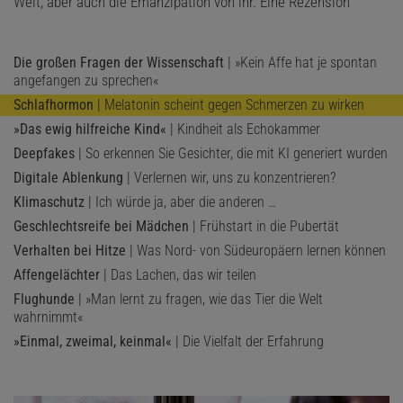
Welt, aber auch die Emanzipation von ihr. Eine Rezension
Die großen Fragen der Wissenschaft
| »Kein Affe hat je spontan
angefangen zu sprechen«
Schlafhormon
| Melatonin scheint gegen Schmerzen zu wirken
»Das ewig hilfreiche Kind«
| Kindheit als Echokammer
Deepfakes
| So erkennen Sie Gesichter, die mit KI generiert wurden
Digitale Ablenkung
| Verlernen wir, uns zu konzentrieren?
Klimaschutz
| Ich würde ja, aber die anderen …
Geschlechtsreife bei Mädchen
| Frühstart in die Pubertät
Verhalten bei Hitze
| Was Nord- von Südeuropäern lernen können
Affengelächter
| Das Lachen, das wir teilen
Flughunde
| »Man lernt zu fragen, wie das Tier die Welt
wahrnimmt«
»Einmal, zweimal, keinmal«
| Die Vielfalt der Erfahrung