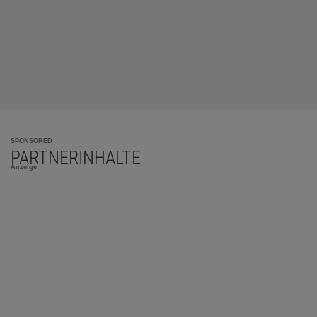
SPONSORED
PARTNERINHALTE
Anzeige