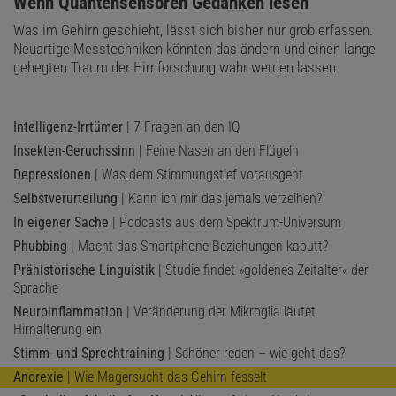
:
Wenn Quantensensoren Gedanken lesen
Was im Gehirn geschieht, lässt sich bisher nur grob erfassen.
Neuartige Messtechniken könnten das ändern und einen lange
gehegten Traum der Hirnforschung wahr werden lassen.
Intelligenz-Irrtümer
| 7 Fragen an den IQ
Insekten-Geruchssinn
| Feine Nasen an den Flügeln
Depressionen
| Was dem Stimmungstief vorausgeht
Selbstverurteilung
| Kann ich mir das jemals verzeihen?
In eigener Sache
| Podcasts aus dem Spektrum-Universum
Phubbing
| Macht das Smartphone Beziehungen kaputt?
Prähistorische Linguistik
| Studie findet »goldenes Zeitalter« der
Sprache
Neuroinflammation
| Veränderung der Mikroglia läutet
Hirnalterung ein
Stimm- und Sprechtraining
| Schöner reden – wie geht das?
Anorexie
| Wie Magersucht das Gehirn fesselt