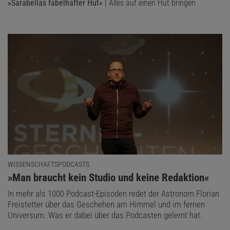
»Sarabellas fabelhafter Hut«
| Alles auf einen Hut bringen
WISSENSCHAFTSPODCASTS
:
»Man braucht kein Studio und keine Redaktion«
In mehr als 1000 Podcast-Episoden redet der Astronom Florian
Freistetter über das Geschehen am Himmel und im fernen
Universum. Was er dabei über das Podcasten gelernt hat.