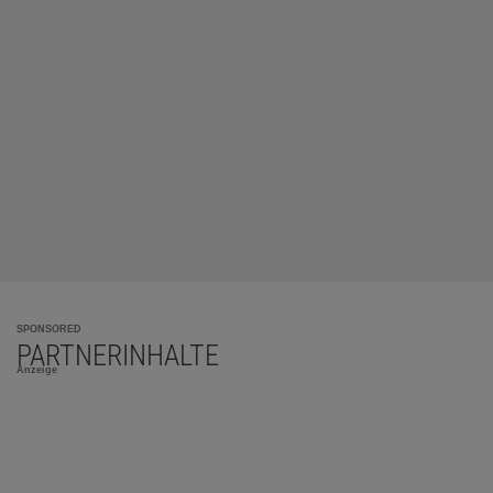
SPONSORED
PARTNERINHALTE
Anzeige