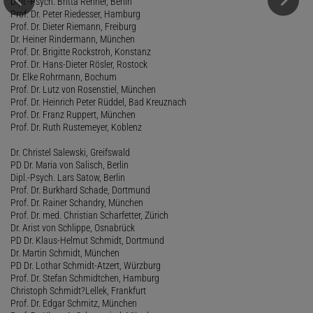
Dipl.-Psych. Britta Renner, Berlin
Prof. Dr. Peter Riedesser, Hamburg
Prof. Dr. Dieter Riemann, Freiburg
Dr. Heiner Rindermann, München
Prof. Dr. Brigitte Rockstroh, Konstanz
Prof. Dr. Hans-Dieter Rösler, Rostock
Dr. Elke Rohrmann, Bochum
Prof. Dr. Lutz von Rosenstiel, München
Prof. Dr. Heinrich Peter Rüddel, Bad Kreuznach
Prof. Dr. Franz Ruppert, München
Prof. Dr. Ruth Rustemeyer, Koblenz
Dr. Christel Salewski, Greifswald
PD Dr. Maria von Salisch, Berlin
Dipl.-Psych. Lars Satow, Berlin
Prof. Dr. Burkhard Schade, Dortmund
Prof. Dr. Rainer Schandry, München
Prof. Dr. med. Christian Scharfetter, Zürich
Dr. Arist von Schlippe, Osnabrück
PD Dr. Klaus-Helmut Schmidt, Dortmund
Dr. Martin Schmidt, München
PD Dr. Lothar Schmidt-Atzert, Würzburg
Prof. Dr. Stefan Schmidtchen, Hamburg
Christoph Schmidt?Lellek, Frankfurt
Prof. Dr. Edgar Schmitz, München