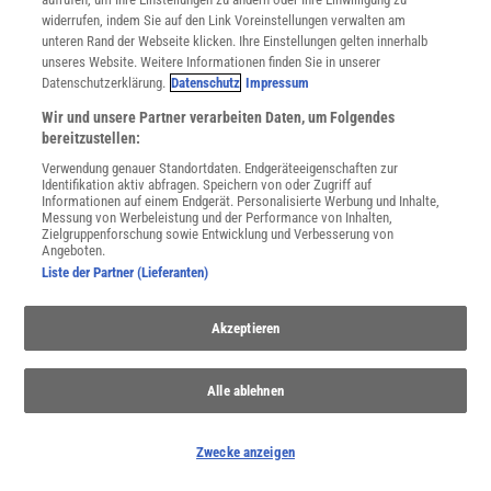
WEITERE NEUERSCHEINUNGEN
SPEKTRUM SHOP
widerrufen, indem Sie auf den Link Voreinstellungen verwalten am
unteren Rand der Webseite klicken. Ihre Einstellungen gelten innerhalb
unseres Website. Weitere Informationen finden Sie in unserer
Datenschutzerklärung.
Datenschutz
Impressum
Spektrum
.de-Newsletter abonnieren
Wir und unsere Partner verarbeiten Daten, um Folgendes
bereitzustellen:
JETZT ANMELDEN!
Verwendung genauer Standortdaten. Endgeräteeigenschaften zur
Identifikation aktiv abfragen. Speichern von oder Zugriff auf
Sie können unsere Newsletter jederzeit wieder abbestellen. Infos zu unserem Umgang
Informationen auf einem Endgerät. Personalisierte Werbung und Inhalte,
mit Ihren personenbezogenen Daten finden Sie in unserer
Datenschutzerklärung
.
Messung von Werbeleistung und der Performance von Inhalten,
Zielgruppenforschung sowie Entwicklung und Verbesserung von
Angeboten.
Liste der Partner (Lieferanten)
SERVICES
Newsletter
Akzeptieren
Kontakt
Spektrum Shop
Alle ablehnen
Im Handel kaufen
Presse
Verträge kündigen
Zwecke anzeigen
Widerruf