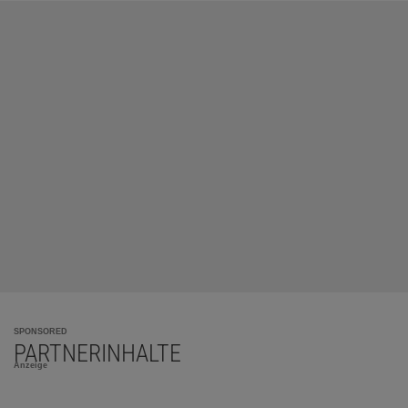
SPONSORED
PARTNERINHALTE
Anzeige