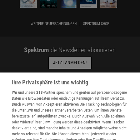
WEITERE NEUERSCHEINUNGEN
SPEKTRUM SHOP
Spektrum
.de-Newsletter abonnieren
JETZT ANMELDEN!
Sie können unsere Newsletter jederzeit wieder abbestellen. Infos zu unserem Umgang
mit Ihren personenbezogenen Daten finden Sie in unserer
Datenschutzerklärung
.
Ihre Privatsphäre ist uns wichtig
Wir und unsere
218
-Partner speichern und greifen auf personenbezogene
Daten wie Browserdaten oder eindeutige Kennungen auf Ihrem Gerät zu.
Durch Auswahl von Akzeptieren aktivieren Sie Tracking-Technologien für
SERVICES
die unter „Wir und unsere Partner verarbeiten Daten, um Ihnen Dienste
Newsletter
bereitzustellen“ aufgeführten Zwecke. Durch Auswahl von Alle ablehnen
Kontakt
oder Widerruf Ihrer Einwilligung werden diese deaktiviert. Wenn Tracker
Spektrum Shop
deaktiviert sind, sind manche Inhalte und Anzeigen möglicherweise nicht
Im Handel kaufen
mehr so relevant für Sie. Sie können dieses Menü jederzeit wieder
Presse
aufrufen, um Ihre Einstellungen zu ändern oder Ihre Einwilligung zu