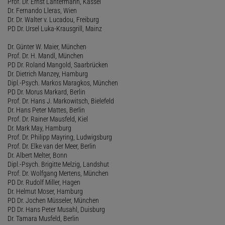
Prof. Dr. Ernst Lantermann, Kassel
Dr. Fernando Lleras, Wien
Dr. Dr. Walter v. Lucadou, Freiburg
PD Dr. Ursel Luka-Krausgrill, Mainz
Dr. Günter W. Maier, München
Prof. Dr. H. Mandl, München
PD Dr. Roland Mangold, Saarbrücken
Dr. Dietrich Manzey, Hamburg
Dipl.-Psych. Markos Maragkos, München
PD Dr. Morus Markard, Berlin
Prof. Dr. Hans J. Markowitsch, Bielefeld
Dr. Hans Peter Mattes, Berlin
Prof. Dr. Rainer Mausfeld, Kiel
Dr. Mark May, Hamburg
Prof. Dr. Philipp Mayring, Ludwigsburg
Prof. Dr. Elke van der Meer, Berlin
Dr. Albert Melter, Bonn
Dipl.-Psych. Brigitte Melzig, Landshut
Prof. Dr. Wolfgang Mertens, München
PD Dr. Rudolf Miller, Hagen
Dr. Helmut Moser, Hamburg
PD Dr. Jochen Müsseler, München
PD Dr. Hans Peter Musahl, Duisburg
Dr. Tamara Musfeld, Berlin