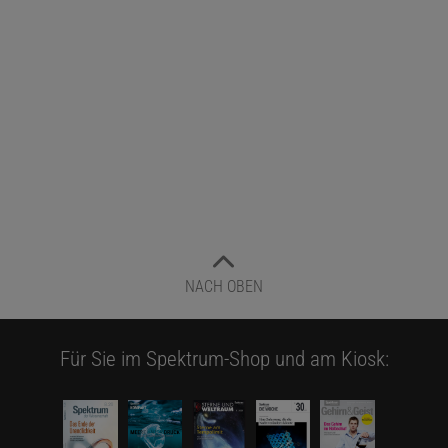
NACH OBEN
Für Sie im Spektrum-Shop und am Kiosk: