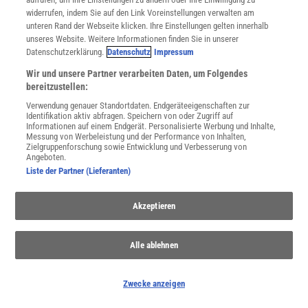
widerrufen, indem Sie auf den Link Voreinstellungen verwalten am
Verträge kündigen
unteren Rand der Webseite klicken. Ihre Einstellungen gelten innerhalb
Widerruf
unseres Website. Weitere Informationen finden Sie in unserer
Datenschutzerklärung.
Datenschutz
Impressum
INFO
Mediadaten
Wir und unsere Partner verarbeiten Daten, um Folgendes
Datenschutz
bereitzustellen:
Nutzungsbedingungen
Verwendung genauer Standortdaten. Endgeräteeigenschaften zur
Cookie-Einstellungen
Identifikation aktiv abfragen. Speichern von oder Zugriff auf
Informationen auf einem Endgerät. Personalisierte Werbung und Inhalte,
Utiq verwalten
Messung von Werbeleistung und der Performance von Inhalten,
Nutzungsbasierte Onlinewerbung
Zielgruppenforschung sowie Entwicklung und Verbesserung von
Alle Artikel
Angeboten.
Liste der Partner (Lieferanten)
Impressum
WEITERE ANGEBOTE
Akzeptieren
Angebote für Schulen
Angebote für Institutionen
Sprachen lernen mit Gymglish
Alle ablehnen
Lexika
Für Spektrum schreiben
Zwecke anzeigen
Zugänglichkeitserklärung