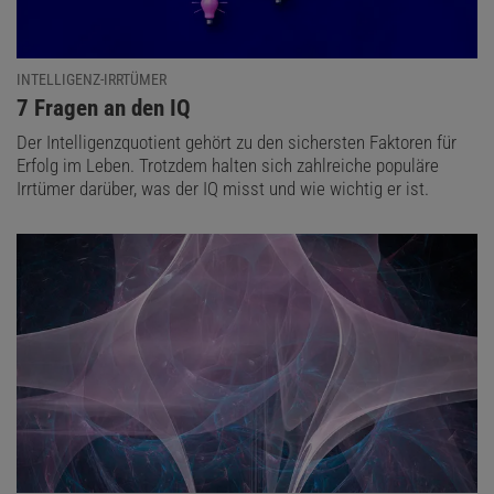
INTELLIGENZ-IRRTÜMER
:
7 Fragen an den IQ
Der Intelligenzquotient gehört zu den sichersten Faktoren für
Erfolg im Leben. Trotzdem halten sich zahlreiche populäre
Irrtümer darüber, was der IQ misst und wie wichtig er ist.