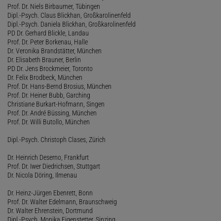
Prof. Dr. Niels Birbaumer, Tübingen
Dipl.-Psych. Claus Blickhan, Großkarolinenfeld
Dipl.-Psych. Daniela Blickhan, Großkarolinenfeld
PD Dr. Gerhard Blickle, Landau
Prof. Dr. Peter Borkenau, Halle
Dr. Veronika Brandstätter, München
Dr. Elisabeth Brauner, Berlin
PD Dr. Jens Brockmeier, Toronto
Dr. Felix Brodbeck, München
Prof. Dr. Hans-Bernd Brosius, München
Prof. Dr. Heiner Bubb, Garching
Christiane Burkart-Hofmann, Singen
Prof. Dr. André Büssing, München
Prof. Dr. Willi Butollo, München
Dipl.-Psych. Christoph Clases, Zürich
Dr. Heinrich Deserno, Frankfurt
Prof. Dr. Iwer Diedrichsen, Stuttgart
Dr. Nicola Döring, Ilmenau
Dr. Heinz-Jürgen Ebenrett, Bonn
Prof. Dr. Walter Edelmann, Braunschweig
Dr. Walter Ehrenstein, Dortmund
Dipl.-Psych. Monika Eigenstetter, Sinzing