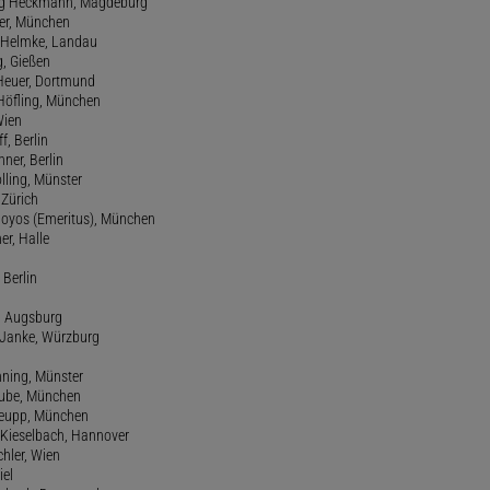
ang Heckmann, Magdeburg
ller, München
s Helmke, Landau
g, Gießen
 Heuer, Dortmund
d Höfling, München
Wien
f, Berlin
ner, Berlin
olling, Münster
 Zürich
 Hoyos (Emeritus), München
er, Halle
 Berlin
e, Augsburg
m Janke, Würzburg
nning, Münster
hube, München
 Keupp, München
 Kieselbach, Hannover
rchler, Wien
iel