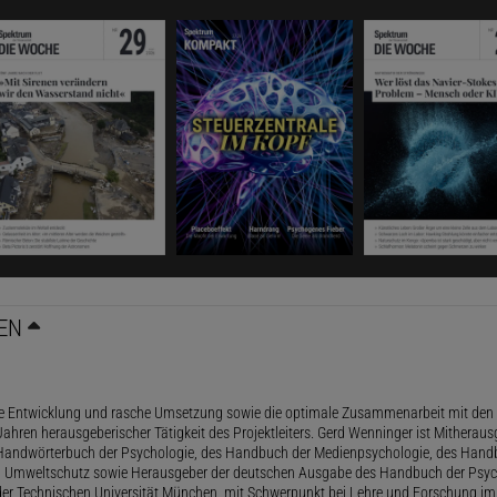
EN
le Entwicklung und rasche Umsetzung sowie die optimale Zusammenarbeit mit den 
ahren herausgeberischer Tätigkeit des Projektleiters. Gerd Wenninger ist Mitheraus
andwörterbuch der Psychologie, des Handbuch der Medienpsychologie, des Handb
 Umweltschutz sowie Herausgeber der deutschen Ausgabe des Handbuch der Psycho
der Technischen Universität München, mit Schwerpunkt bei Lehre und Forschung im