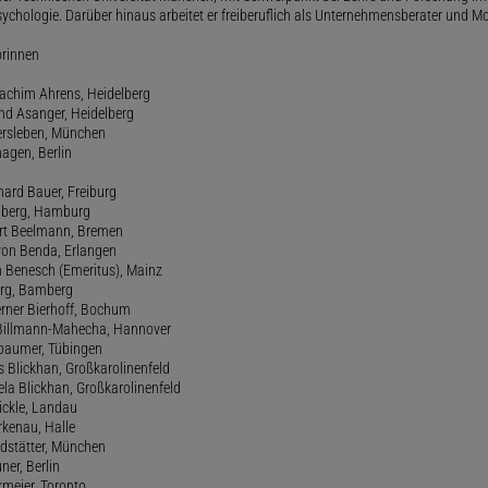
ychologie. Darüber hinaus arbeitet er freiberuflich als Unternehmensberater und Mo
orinnen
oachim Ahrens, Heidelberg
and Asanger, Heidelberg
ersleben, München
agen, Berlin
hard Bauer, Freiburg
amberg, Hamburg
ert Beelmann, Bremen
 von Benda, Erlangen
h Benesch (Emeritus), Mainz
Berg, Bamberg
erner Bierhoff, Bochum
de Billmann-Mahecha, Hannover
irbaumer, Tübingen
s Blickhan, Großkarolinenfeld
ela Blickhan, Großkarolinenfeld
ickle, Landau
orkenau, Halle
ndstätter, München
ner, Berlin
kmeier, Toronto