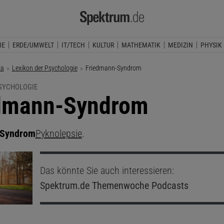
IE
ERDE/UMWELT
IT/TECH
KULTUR
MATHEMATIK
MEDIZIN
PHYSIK
ka
Lexikon der Psychologie
Aktuelle Seite:
Friedmann-Syndrom
PSYCHOLOGIE
dmann-Syndrom
-Syndrom
Pyknolepsie
.
Das könnte Sie auch interessieren:
Spektrum.de
Themenwoche Podcasts