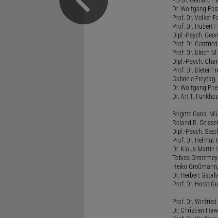
PD Dr. Gerhard F
Dr. Wolfgang Fa
Prof. Dr. Volker 
Prof. Dr. Hubert F
Dipl.-Psych. Georg
Prof. Dr. Gottfrie
Prof. Dr. Ulrich 
Dipl.-Psych. Chari
Prof. Dr. Dieter 
Gabriele Freytag, 
Dr. Wolfgang Fri
Dr. Art T. Funkho
Brigitte Gans, M
Roland R. Geissel
Dipl.-Psych. Ste
Prof. Dr. Helmut 
Dr. Klaus-Martin
Tobias Greitemey
Heiko Großmann,
Dr. Herbert Gstal
Prof. Dr. Horst 
Prof. Dr. Winfrie
Dr. Christian Haw