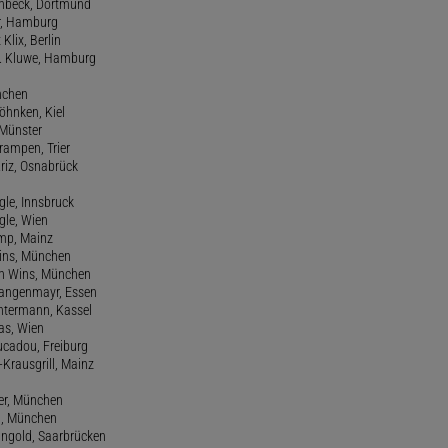
einbeck, Dortmund
er, Hamburg
 Klix, Berlin
 H. Kluwe, Hamburg
nchen
Köhnken, Kiel
 Münster
Krampen, Trier
Kriz, Osnabrück
ngle, Innsbruck
ngle, Wien
amp, Mainz
ins, München
n Wins, München
 Langenmayr, Essen
antermann, Kassel
as, Wien
Lucadou, Freiburg
-Krausgrill, Mainz
ier, München
dl, München
ngold, Saarbrücken