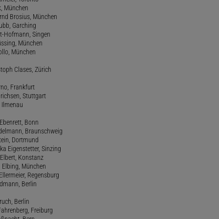
ck, München
ernd Brosius, München
Bubb, Garching
rt-Hofmann, Singen
Büssing, München
tollo, München
stoph Clases, Zürich
rno, Frankfurt
drichsen, Stuttgart
, Ilmenau
 Ebenrett, Bonn
 Edelmann, Braunschweig
stein, Dortmund
ka Eigenstetter, Sinzing
Elbert, Konstanz
d Elbing, München
Ellermeier, Regensburg
Erdmann, Berlin
ruch, Berlin
Fahrenberg, Freiburg