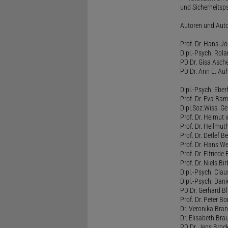
und Sicherheitsps
Autoren und Aut
Prof. Dr. Hans-J
Dipl.-Psych. Rol
PD Dr. Gisa Asch
PD Dr. Ann E. Auh
Dipl.-Psych. Eber
Prof. Dr. Eva B
Dipl.Soz.Wiss. G
Prof. Dr. Helmut
Prof. Dr. Hellmut
Prof. Dr. Detlef 
Prof. Dr. Hans W
Prof. Dr. Elfrie
Prof. Dr. Niels B
Dipl.-Psych. Clau
Dipl.-Psych. Dani
PD Dr. Gerhard Bl
Prof. Dr. Peter B
Dr. Veronika Bra
Dr. Elisabeth Brau
PD Dr. Jens Broc