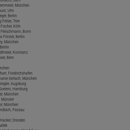
aßnacht, Bern
stenmeier, München
Faust, Ulm
eger, Berlin
 Felser, Trier
d Fischer, Köln
M. Fleischmann, Bonn
s Förster, Berlin
Frey, München
Berlin
edlmeier, Konstanz
user, Bern
ünchen
hart, Friedrichshafen
phanie Gerlach, München
Giegler, Augsburg
 Goeters, Hamburg
er, München
 Münster
ter, München
Gundlach, Passau
d Hacker, Dresden
allek