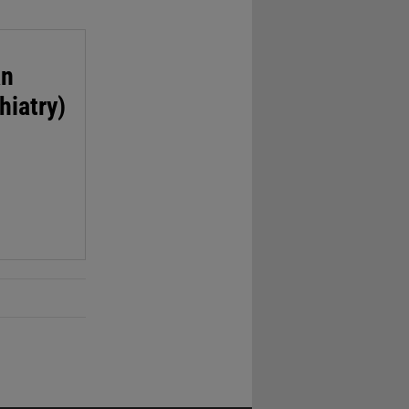
an
hiatry)