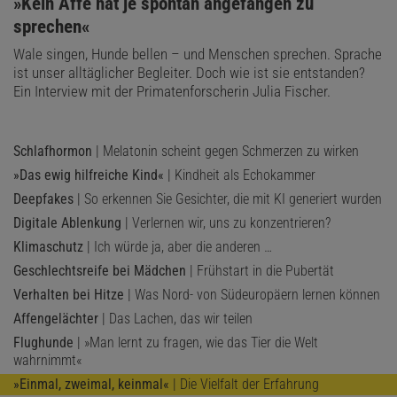
:
»Kein Affe hat je spontan angefangen zu
sprechen«
Wale singen, Hunde bellen – und Menschen sprechen. Sprache
ist unser alltäglicher Begleiter. Doch wie ist sie entstanden?
Ein Interview mit der Primatenforscherin Julia Fischer.
Schlafhormon
| Melatonin scheint gegen Schmerzen zu wirken
»Das ewig hilfreiche Kind«
| Kindheit als Echokammer
Deepfakes
| So erkennen Sie Gesichter, die mit KI generiert wurden
Digitale Ablenkung
| Verlernen wir, uns zu konzentrieren?
Klimaschutz
| Ich würde ja, aber die anderen …
Geschlechtsreife bei Mädchen
| Frühstart in die Pubertät
Verhalten bei Hitze
| Was Nord- von Südeuropäern lernen können
Affengelächter
| Das Lachen, das wir teilen
Flughunde
| »Man lernt zu fragen, wie das Tier die Welt
wahrnimmt«
»Einmal, zweimal, keinmal«
| Die Vielfalt der Erfahrung