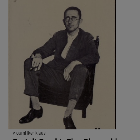
v-ouml-lker-klaus