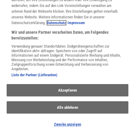
widerrufen, indem Sie auf den Link Voreinstellungen verwalten am
unteren Rand der Webseite klicken. Ihre Einstellungen gelten innerhalb
unseres Website. Weitere Informationen finden Sie in unserer
Datenschutzerklärung.
Datenschutz
Impressum
Wir und unsere Partner verarbeiten Daten, um Folgendes
WEITERE NEUERSCHEINUNGEN
SPEKTRUM SHOP
bereitzustellen:
Verwendung genauer Standortdaten. Endgeräteeigenschaften zur
Identifikation aktiv abfragen. Speichern von oder Zugriff auf
Informationen auf einem Endgerät. Personalisierte Werbung und Inhalte,
Spektrum
.de-Newsletter abonnieren
Messung von Werbeleistung und der Performance von Inhalten,
Zielgruppenforschung sowie Entwicklung und Verbesserung von
Angeboten.
JETZT ANMELDEN!
Liste der Partner (Lieferanten)
Sie können unsere Newsletter jederzeit wieder abbestellen. Infos zu unserem Umgang
Akzeptieren
mit Ihren personenbezogenen Daten finden Sie in unserer
Datenschutzerklärung
.
Alle ablehnen
SERVICES
Newsletter
Zwecke anzeigen
Kontakt
Spektrum Shop