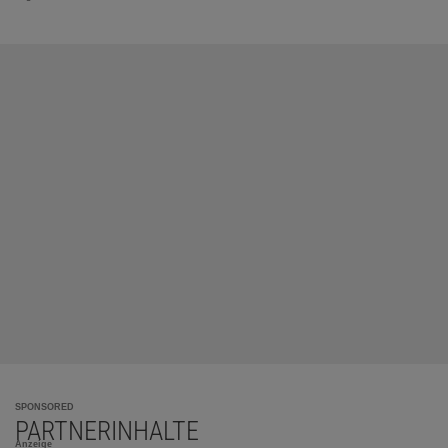
SPONSORED
PARTNERINHALTE
Anzeige