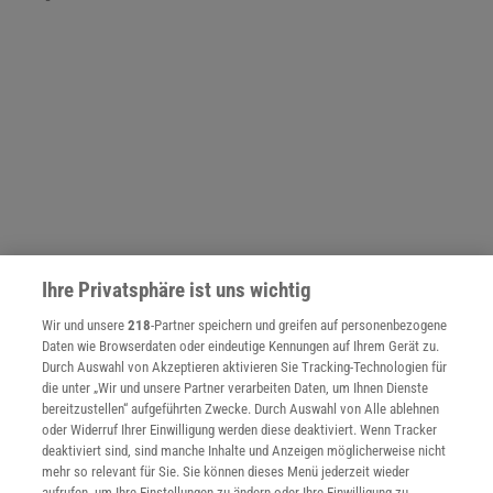
Ihre Privatsphäre ist uns wichtig
Wir und unsere
218
-Partner speichern und greifen auf personenbezogene
Daten wie Browserdaten oder eindeutige Kennungen auf Ihrem Gerät zu.
NACH OBEN
Durch Auswahl von Akzeptieren aktivieren Sie Tracking-Technologien für
die unter „Wir und unsere Partner verarbeiten Daten, um Ihnen Dienste
bereitzustellen“ aufgeführten Zwecke. Durch Auswahl von Alle ablehnen
oder Widerruf Ihrer Einwilligung werden diese deaktiviert. Wenn Tracker
Für Sie im Spektrum-Shop und am Kiosk:
deaktiviert sind, sind manche Inhalte und Anzeigen möglicherweise nicht
mehr so relevant für Sie. Sie können dieses Menü jederzeit wieder
aufrufen, um Ihre Einstellungen zu ändern oder Ihre Einwilligung zu