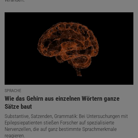
SPRACHE
:
Wie das Gehirn aus einzelnen Wörtern ganze
Sätze baut
Substantive, Satzenden, Grammatik: Bei Untersuchungen mit
Epilepsiepatienten stießen Forscher auf spezialisierte
Nervenzellen, die auf ganz bestimmte Sprachmerkmale
reagieren.