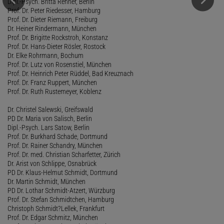
Dipl.-Psych. Britta Renner, Berlin
Prof. Dr. Peter Riedesser, Hamburg
Prof. Dr. Dieter Riemann, Freiburg
Dr. Heiner Rindermann, München
Prof. Dr. Brigitte Rockstroh, Konstanz
Prof. Dr. Hans-Dieter Rösler, Rostock
Dr. Elke Rohrmann, Bochum
Prof. Dr. Lutz von Rosenstiel, München
Prof. Dr. Heinrich Peter Rüddel, Bad Kreuznach
Prof. Dr. Franz Ruppert, München
Prof. Dr. Ruth Rustemeyer, Koblenz
Dr. Christel Salewski, Greifswald
PD Dr. Maria von Salisch, Berlin
Dipl.-Psych. Lars Satow, Berlin
Prof. Dr. Burkhard Schade, Dortmund
Prof. Dr. Rainer Schandry, München
Prof. Dr. med. Christian Scharfetter, Zürich
Dr. Arist von Schlippe, Osnabrück
PD Dr. Klaus-Helmut Schmidt, Dortmund
Dr. Martin Schmidt, München
PD Dr. Lothar Schmidt-Atzert, Würzburg
Prof. Dr. Stefan Schmidtchen, Hamburg
Christoph Schmidt?Lellek, Frankfurt
Prof. Dr. Edgar Schmitz, München