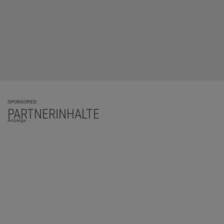
SPONSORED
PARTNERINHALTE
Anzeige