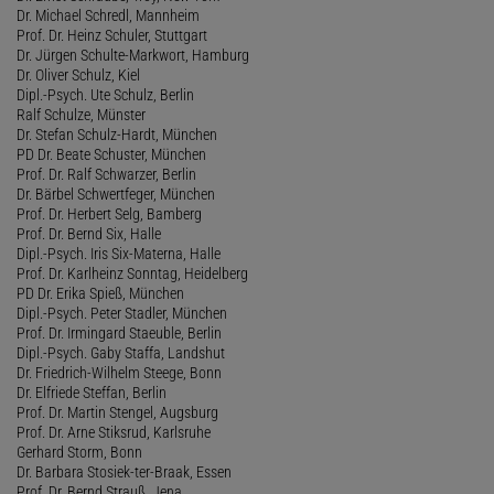
Dr. Michael Schredl, Mannheim
Prof. Dr. Heinz Schuler, Stuttgart
Dr. Jürgen Schulte-Markwort, Hamburg
Dr. Oliver Schulz, Kiel
Dipl.-Psych. Ute Schulz, Berlin
Ralf Schulze, Münster
Dr. Stefan Schulz-Hardt, München
PD Dr. Beate Schuster, München
Prof. Dr. Ralf Schwarzer, Berlin
Dr. Bärbel Schwertfeger, München
Prof. Dr. Herbert Selg, Bamberg
Prof. Dr. Bernd Six, Halle
Dipl.-Psych. Iris Six-Materna, Halle
Prof. Dr. Karlheinz Sonntag, Heidelberg
PD Dr. Erika Spieß, München
Dipl.-Psych. Peter Stadler, München
Prof. Dr. Irmingard Staeuble, Berlin
Dipl.-Psych. Gaby Staffa, Landshut
Dr. Friedrich-Wilhelm Steege, Bonn
Dr. Elfriede Steffan, Berlin
Prof. Dr. Martin Stengel, Augsburg
Prof. Dr. Arne Stiksrud, Karlsruhe
Gerhard Storm, Bonn
Dr. Barbara Stosiek-ter-Braak, Essen
Prof. Dr. Bernd Strauß, Jena