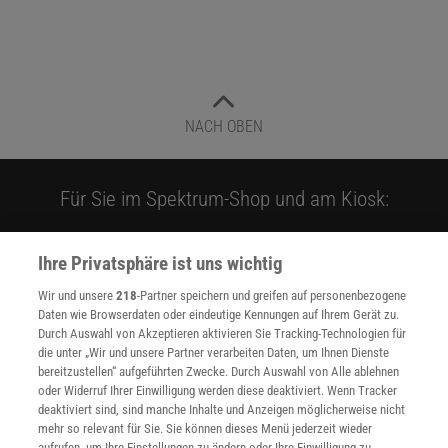
NACH OBEN
Für Sie im Spektrum-Shop und am Kiosk:
Ihre Privatsphäre ist uns wichtig
Wir und unsere
218
-Partner speichern und greifen auf personenbezogene
Daten wie Browserdaten oder eindeutige Kennungen auf Ihrem Gerät zu.
Durch Auswahl von Akzeptieren aktivieren Sie Tracking-Technologien für
die unter „Wir und unsere Partner verarbeiten Daten, um Ihnen Dienste
WEITERE NEUERSCHEINUNGEN
SPEKTRUM SHOP
bereitzustellen“ aufgeführten Zwecke. Durch Auswahl von Alle ablehnen
oder Widerruf Ihrer Einwilligung werden diese deaktiviert. Wenn Tracker
deaktiviert sind, sind manche Inhalte und Anzeigen möglicherweise nicht
mehr so relevant für Sie. Sie können dieses Menü jederzeit wieder
Spektrum
.de-Newsletter abonnieren
aufrufen, um Ihre Einstellungen zu ändern oder Ihre Einwilligung zu