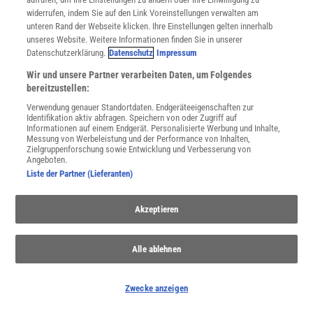
widerrufen, indem Sie auf den Link Voreinstellungen verwalten am
unteren Rand der Webseite klicken. Ihre Einstellungen gelten innerhalb
JETZT ANMELDEN!
unseres Website. Weitere Informationen finden Sie in unserer
Datenschutzerklärung.
Datenschutz
Impressum
Sie können unsere Newsletter jederzeit wieder abbestellen. Infos zu unserem Umgang
mit Ihren personenbezogenen Daten finden Sie in unserer
Datenschutzerklärung
.
Wir und unsere Partner verarbeiten Daten, um Folgendes
bereitzustellen:
Verwendung genauer Standortdaten. Endgeräteeigenschaften zur
Identifikation aktiv abfragen. Speichern von oder Zugriff auf
SERVICES
Informationen auf einem Endgerät. Personalisierte Werbung und Inhalte,
Newsletter
Messung von Werbeleistung und der Performance von Inhalten,
Zielgruppenforschung sowie Entwicklung und Verbesserung von
Kontakt
Angeboten.
Spektrum Shop
Liste der Partner (Lieferanten)
Im Handel kaufen
Presse
Akzeptieren
Verträge kündigen
Widerruf
Alle ablehnen
INFO
Mediadaten
Datenschutz
Zwecke anzeigen
Nutzungsbedingungen